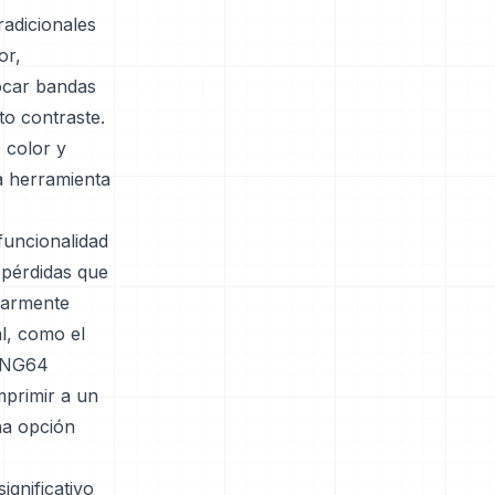
radicionales
or,
vocar bandas
to contraste.
 color y
a herramienta
funcionalidad
 pérdidas que
ularmente
al, como el
 PNG64
mprimir a un
na opción
gnificativo