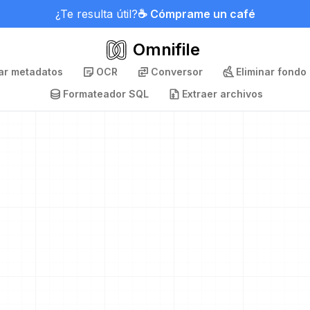
¿Te resulta útil?
☕ Cómprame un café
Omnifile
nar metadatos
OCR
Conversor
Eliminar fondo
Formateador SQL
Extraer archivos