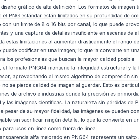
 diseño gráfico de alta definición. Los formatos de imagen t
el PNG estándar están limitados en su profundidad de col
 con un límite de 8 o 16 bits por canal, lo que puede pro
ntes y una captura de detalles insuficiente en escenas de al
 estas limitaciones al aumentar drásticamente el rango de
e puede codificar en una imagen, lo que la convierte en un
ra los profesionales que buscan la mayor calidad posible.
 el formato PNG64 mantiene la integridad estructural y la 
esor, aprovechando el mismo algoritmo de compresión sin
 no se pierda calidad de imagen al guardar. Esto es partic
fines de archivo e industrias donde la precisión es primordi
al y las imágenes científicas. La naturaleza sin pérdidas de
, a pesar de su mayor fidelidad, las imágenes se pueden co
ble sin sacrificar ningún detalle, lo que la convierte en u
o para usos en línea como fuera de línea.
ransparencia alfa mejorado en PNG64 representa un salto si