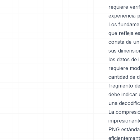
requiere veri
experiencia p
Los fundamen
que refleja 
consta de un
sus dimensio
los datos de
requiere mod
cantidad de d
fragmento de
debe indicar 
una decodific
La compresió
impresionant
PNG estándar
eficientement