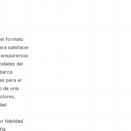
el formato
ra satisfacer
transparencia
cidades del
abarca
es para el
o de una
olores,
dad
 fidelidad
fía