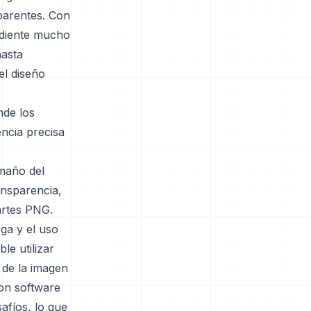
sparentes. Con
adiente mucho
hasta
el diseño
nde los
ncia precisa
amaño del
ansparencia,
artes PNG.
rga y el uso
le utilizar
 de la imagen
con software
afíos, lo que