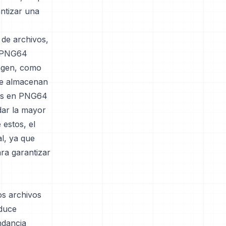
antizar una
de archivos,
o PNG64
magen, como
ue almacenan
its en PNG64
dar la mayor
 estos, el
l, ya que
ra garantizar
os archivos
educe
undancia