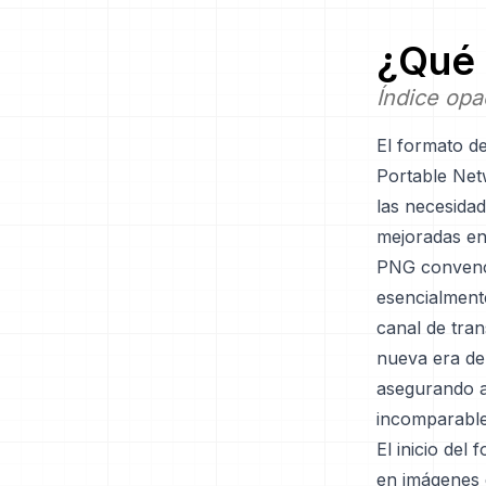
¿Qué 
Índice opa
El formato d
Portable Net
las necesida
mejoradas en 
PNG convenci
esencialmente
canal de tra
nueva era de 
asegurando a
incomparable
El inicio de
en imágenes d