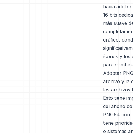
hacia adelant
16 bits dedi
más suave de
completament
gráfico, don
significativa
íconos y los
para combina
Adoptar PNG6
archivo y la 
los archivos
Esto tiene im
del ancho de 
PNG64 con cri
tiene priorid
o sistemas an