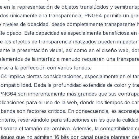
e en la representación de objetos translúcidos y semitran
cados únicamente a la transparencia, PNG64 permite un gr
 niveles de opacidad, desde completamente transparente 
e opaco. Esta capacidad es especialmente beneficiosa en 
de los efectos de transparencia matizados pueden impactar
mente la presentación visual, así como en el diseño web, do
 elementos de la interfaz a menudo requieren una transpare
rse a la perfección con varios fondos.
4 implica ciertas consideraciones, especialmente en el t
compatibilidad. Dada la profundidad extendida de color y tr
 PNG64 son inherentemente más grandes que sus contrap
plicaciones para el uso de la web, donde los tiempos de ca
banda son factores críticos. En consecuencia, es aconsejab
terio, reservándolo para situaciones en las que la calidad
ad sobre el tamaño del archivo. Además, la compatibilidad 
tiguos que no admiten 16 bits por canal puede plantear des