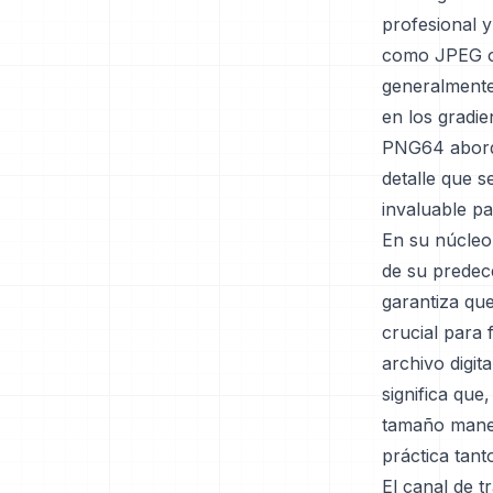
profesional y
como JPEG o 
generalmente
en los gradie
PNG64 aborda
detalle que s
invaluable pa
En su núcleo,
de su predec
garantiza que
crucial para 
archivo digit
significa que
tamaño maneja
práctica tant
El canal de t