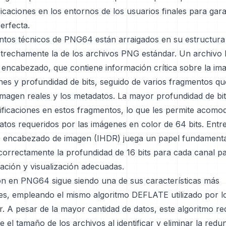
ficaciones en los entornos de los usuarios finales para gar
erfecta.
tos técnicos de PNG64 están arraigados en su estructura 
estrechamente la de los archivos PNG estándar. Un archiv
 encabezado, que contiene información crítica sobre la i
nes y profundidad de bits, seguido de varios fragmentos q
 imagen reales y los metadatos. La mayor profundidad de b
ificaciones en estos fragmentos, lo que les permite acomo
atos requeridos por las imágenes en color de 64 bits. Entre
 encabezado de imagen (IHDR) juega un papel fundamenta
correctamente la profundidad de 16 bits para cada canal pa
ación y visualización adecuadas.
n en PNG64 sigue siendo una de sus características más
es, empleando el mismo algoritmo DEFLATE utilizado por l
. A pesar de la mayor cantidad de datos, este algoritmo r
e el tamaño de los archivos al identificar y eliminar la red