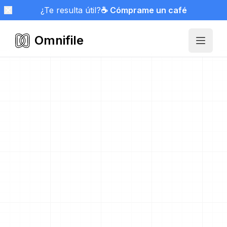
¿Te resulta útil?
☕ Cómprame un café
Omnifile