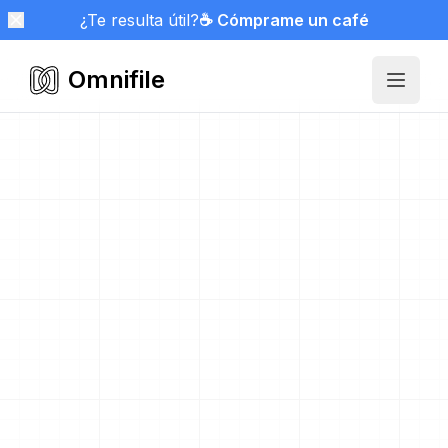
¿Te resulta útil?
☕ Cómprame un café
Omnifile