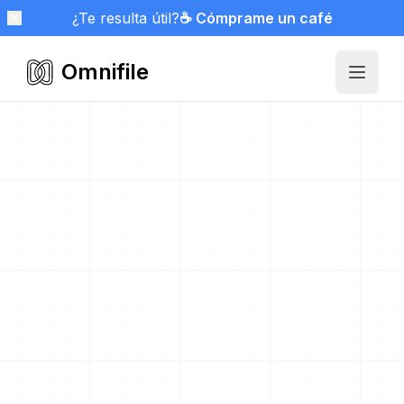
¿Te resulta útil?
☕ Cómprame un café
Omnifile