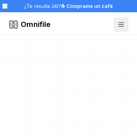
¿Te resulta útil?
☕ Cómprame un café
Omnifile