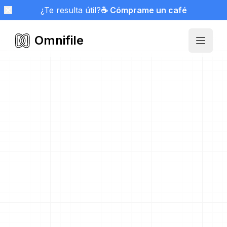
¿Te resulta útil?
☕ Cómprame un café
Omnifile