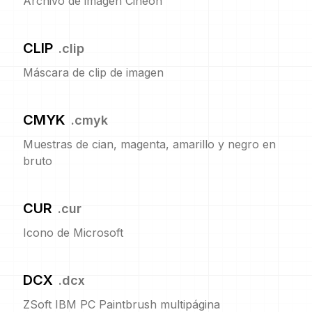
Archivo de imagen Cineon
CLIP
.
clip
Máscara de clip de imagen
CMYK
.
cmyk
Muestras de cian, magenta, amarillo y negro en
bruto
CUR
.
cur
Icono de Microsoft
DCX
.
dcx
ZSoft IBM PC Paintbrush multipágina