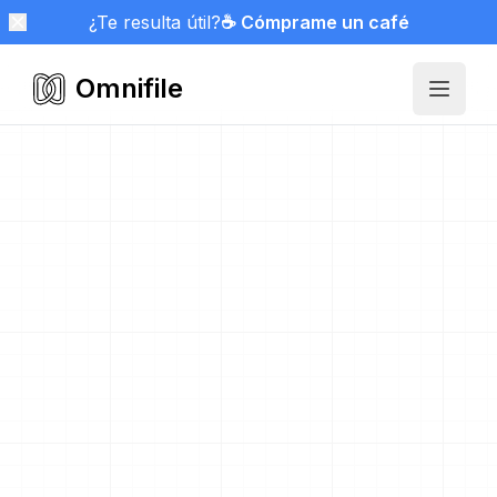
¿Te resulta útil?
☕ Cómprame un café
Omnifile