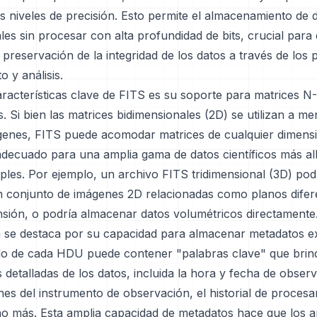
s niveles de precisión. Esto permite el almacenamiento de 
es sin procesar con alta profundidad de bits, crucial para e
la preservación de la integridad de los datos a través de los
 y análisis.
racterísticas clave de FITS es su soporte para matrices N-
. Si bien las matrices bidimensionales (2D) se utilizan a m
genes, FITS puede acomodar matrices de cualquier dimensio
adecuado para una amplia gama de datos científicos más all
ples. Por ejemplo, un archivo FITS tridimensional (3D) pod
 conjunto de imágenes 2D relacionadas como planos difere
nsión, o podría almacenar datos volumétricos directamente
 se destaca por su capacidad para almacenar metadatos e
o de cada HDU puede contener "palabras clave" que brin
 detalladas de los datos, incluida la hora y fecha de observ
nes del instrumento de observación, el historial de proces
o más. Esta amplia capacidad de metadatos hace que los a