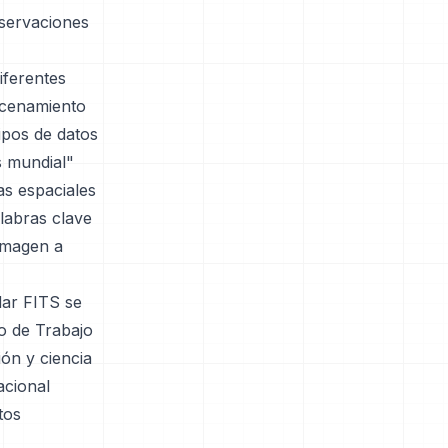
bservaciones
iferentes
macenamiento
tipos de datos
s mundial"
s espaciales
labras clave
imagen a
ndar FITS se
po de Trabajo
ón y ciencia
acional
tos