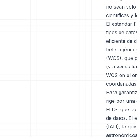
no sean solo
científicas y
El estándar 
tipos de dato
eficiente de 
heterogéneos
(WCS), que p
(y a veces t
WCS en el en
coordenadas c
Para garantiz
rige por una 
FITS, que co
de datos. El
(IAU), lo que
astronómicos