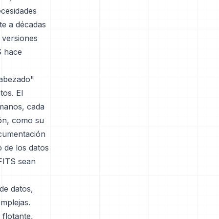
ecesidades
te a décadas
 versiones
S hace
cabezado"
os. El
umanos, cada
ión, como su
ocumentación
o de los datos
 FITS sean
de datos,
omplejas.
flotante,