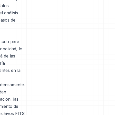
datos
l análisis
 pasos de
enudo para
nalidad, lo
á de las
ría
ntes en la
.
xtensamente.
dan
ación, las
amiento de
rchivos FITS