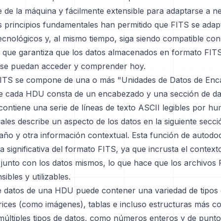
e de la máquina y fácilmente extensible para adaptarse a n
os principios fundamentales han permitido que FITS se adap
ecnológicos y, al mismo tiempo, siga siendo compatible con
lo que garantiza que los datos almacenados en formato FIT
 se puedan acceder y comprender hoy.
FITS se compone de una o más "Unidades de Datos de En
 cada HDU consta de un encabezado y una sección de dat
ontiene una serie de líneas de texto ASCII legibles por h
ales describe un aspecto de los datos en la siguiente secc
año y otra información contextual. Esta función de autod
a significativa del formato FITS, ya que incrusta el context
 junto con los datos mismos, lo que hace que los archivos
bles y utilizables.
e datos de una HDU puede contener una variedad de tipos 
rices (como imágenes), tablas e incluso estructuras más c
múltiples tipos de datos, como números enteros y de punto 