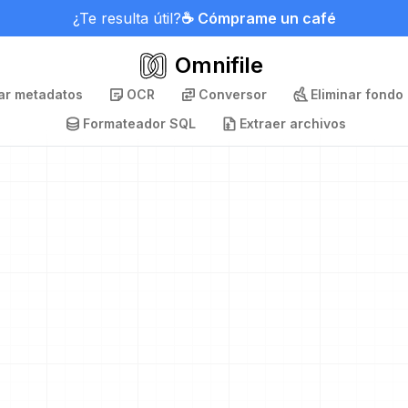
¿Te resulta útil?
☕ Cómprame un café
Omnifile
nar metadatos
OCR
Conversor
Eliminar fondo
Formateador SQL
Extraer archivos