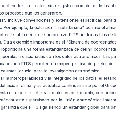
 contenedores de datos, sino registros completos de las o
 los procesos que los generaron.
FITS incluye convenciones y extensiones específicas para d
s. Por ejemplo, la extensión "Tabla binaria" permite el al
datos de tabla dentro de un archivo FITS, incluidas filas de 
. Otra extensión importante es el "Sistema de coordenada
roporciona una forma estandarizada de definir coordenada
emporales) relacionadas con los datos astronómicos. Las pa
cabezado FITS permiten un mapeo preciso de píxeles de 
elestes, crucial para la investigación astronómica.
ar la interoperabilidad y la integridad de los datos, el está
definición formal y se actualiza continuamente por el Gru
nsta de expertos internacionales en astronomía, computaci
 estándar está supervisado por la Unión Astronómica Intern
 garantiza que FITS siga siendo un estándar global para da
.