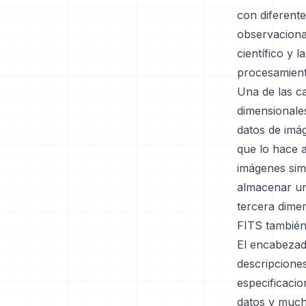
con diferente
observacional
científico y 
procesamiento
Una de las ca
dimensionales
datos de imá
que lo hace 
imágenes sim
almacenar un
tercera dime
FITS también
El encabezad
descripciones
especificacio
datos y much