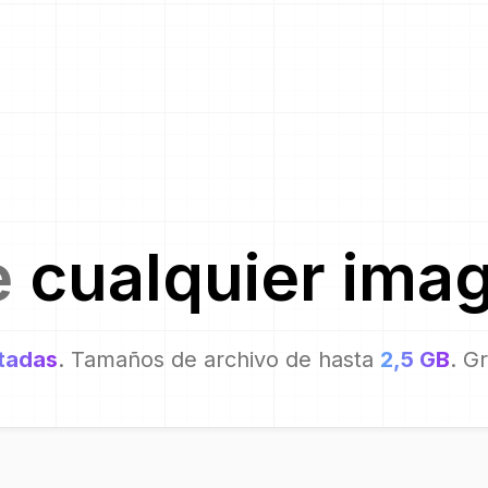
e
cualquier ima
itadas
. Tamaños de archivo de hasta
2,5 GB
. G