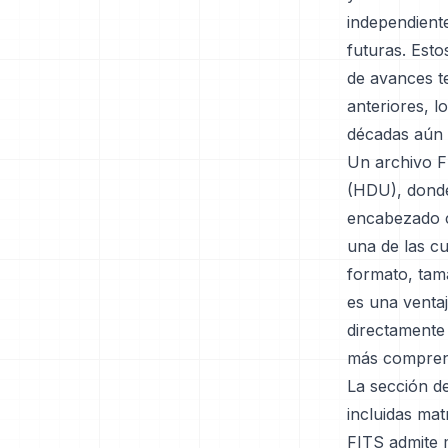
independient
futuras. Est
de avances t
anteriores, 
décadas aún
Un archivo 
(HDU), donde
encabezado c
una de las cu
formato, tam
es una ventaj
directamente
más comprensi
La sección d
incluidas mat
FITS admite 