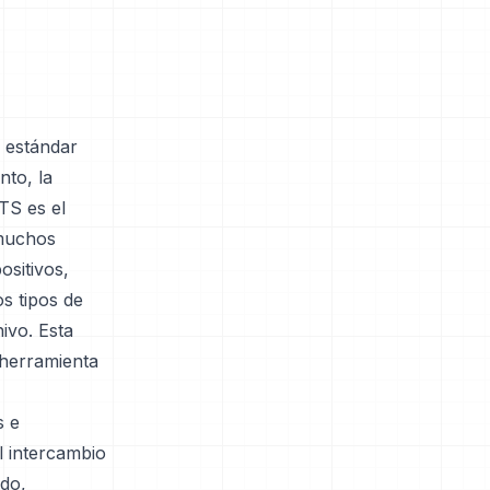
n estándar
nto, la
TS es el
 muchos
ositivos,
s tipos de
hivo. Esta
 herramienta
s e
l intercambio
do,