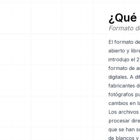
¿Qué 
Formato d
El formato d
abierto y lib
introdujo el 
formato de a
digitales. A 
fabricantes d
fotógrafos pu
cambios en l
Los archivos
procesar dir
que se han s
de blancos y 