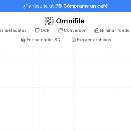
¿Te resulta útil?
☕ Cómprame un café
Omnifile
nar metadatos
OCR
Conversor
Eliminar fondo
Formateador SQL
Extraer archivos