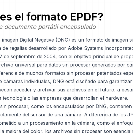
es el formato
EPDF
?
e documento portátil encapsulado
e imagen Digital Negative (DNG) es un formato de imagen s
re de regalías desarrollado por Adobe Systems Incorporate
27 de septiembre de 2004, con el objetivo principal de pro
rchivo universal para datos sin procesar generados por c
diferencia de muchos formatos sin procesar patentados espe
e cámaras individuales, DNG está diseñado para garantizar
edan acceder y archivar sus archivos en el futuro, a pesar
a tecnología o las empresas que desarrollan el hardware.
 sin procesar, como los encapsulados por DNG, contienen 
ectamente del sensor de una cámara. A diferencia de los J
ometido a un procesamiento en la cámara, como el enfoque
la mejora del color, los archivos sin procesar son esencia