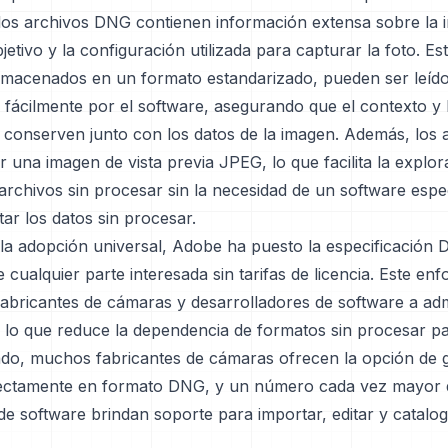
 los archivos DNG contienen información extensa sobre la 
jetivo y la configuración utilizada para capturar la foto. Es
lmacenados en un formato estandarizado, pueden ser leído
 fácilmente por el software, asegurando que el contexto y 
e conserven junto con los datos de la imagen. Además, los
r una imagen de vista previa JPEG, lo que facilita la explor
archivos sin procesar sin la necesidad de un software espe
tar los datos sin procesar.
r la adopción universal, Adobe ha puesto la especificación
e cualquier parte interesada sin tarifas de licencia. Este en
 fabricantes de cámaras y desarrolladores de software a ad
, lo que reduce la dependencia de formatos sin procesar p
do, muchos fabricantes de cámaras ofrecen la opción de 
rectamente en formato DNG, y un número cada vez mayor 
de software brindan soporte para importar, editar y catalo