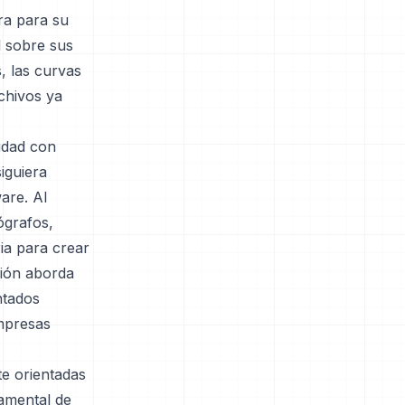
ra para su
l sobre sus
, las curvas
rchivos ya
idad con
iguiera
are. Al
ógrafos,
ia para crear
sión aborda
ntados
empresas
te orientadas
damental de