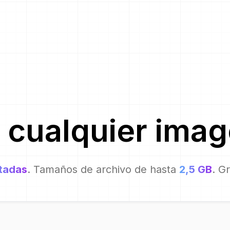
e
cualquier ima
itadas
. Tamaños de archivo de hasta
2,5 GB
. G