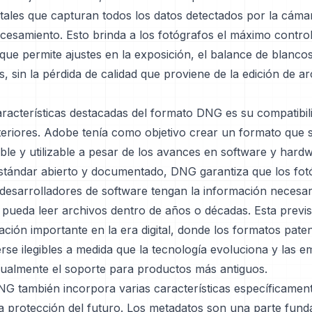
itales que capturan todos los datos detectados por la cáma
ocesamiento. Esto brinda a los fotógrafos el máximo contro
que permite ajustes en la exposición, el balance de blancos
, sin la pérdida de calidad que proviene de la edición de a
aracterísticas destacadas del formato DNG es su compatibil
teriores. Adobe tenía como objetivo crear un formato que s
ble y utilizable a pesar de los avances en software y hardw
stándar abierto y documentado, DNG garantiza que los fot
 desarrolladores de software tengan la información necesar
 pueda leer archivos dentro de años o décadas. Esta previ
ción importante en la era digital, donde los formatos pate
se ilegibles a medida que la tecnología evoluciona y las 
dualmente el soporte para productos más antiguos.
NG también incorpora varias características específicamen
la protección del futuro. Los metadatos son una parte fun