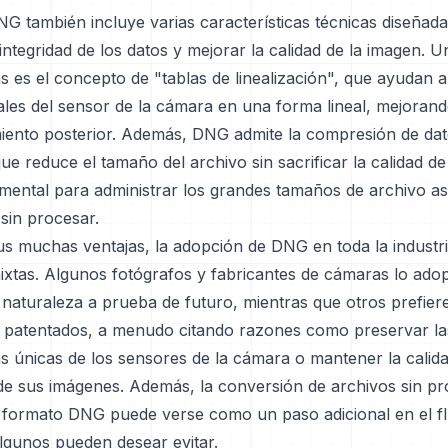
G también incluye varias características técnicas diseñad
 integridad de los datos y mejorar la calidad de la imagen. 
as es el concepto de "tablas de linealización", que ayudan a
ales del sensor de la cámara en una forma lineal, mejorand
iento posterior. Además, DNG admite la compresión de dat
que reduce el tamaño del archivo sin sacrificar la calidad de
mental para administrar los grandes tamaños de archivo a
sin procesar.
us muchas ventajas, la adopción de DNG en toda la industri
ixtas. Algunos fotógrafos y fabricantes de cámaras lo ado
y naturaleza a prueba de futuro, mientras que otros prefier
 patentados, a menudo citando razones como preservar la
as únicas de los sensores de la cámara o mantener la calid
de sus imágenes. Además, la conversión de archivos sin p
 formato DNG puede verse como un paso adicional en el fl
algunos pueden desear evitar.