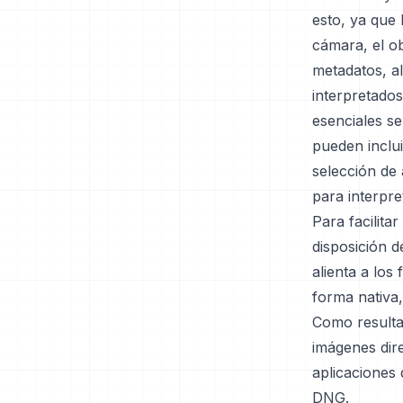
esto, ya que
cámara, el ob
metadatos, a
interpretados
esenciales s
pueden inclui
selección de 
para interpre
Para facilita
disposición d
alienta a los
forma nativa
Como resulta
imágenes di
aplicaciones 
DNG.