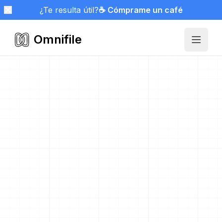
¿Te resulta útil?
☕ Cómprame un café
Omnifile