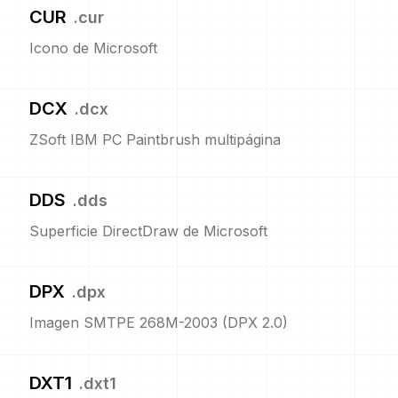
CUR
.
cur
Icono de Microsoft
DCX
.
dcx
ZSoft IBM PC Paintbrush multipágina
DDS
.
dds
Superficie DirectDraw de Microsoft
DPX
.
dpx
Imagen SMTPE 268M-2003 (DPX 2.0)
DXT1
.
dxt1