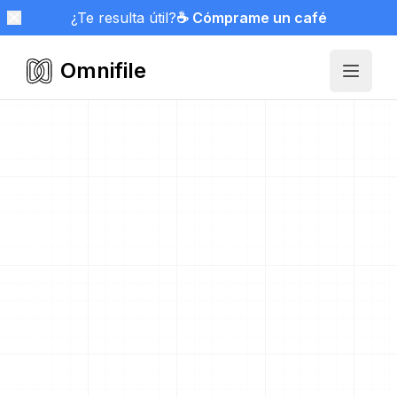
¿Te resulta útil?
☕ Cómprame un café
Omnifile