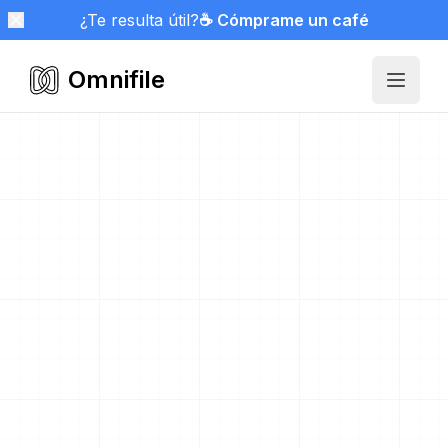
¿Te resulta útil?
☕ Cómprame un café
Omnifile