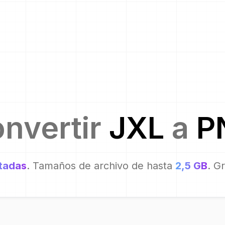
nvertir
JXL
a
P
itadas
. Tamaños de archivo de hasta
2,5 GB
. G