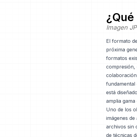
¿Qué 
Imagen J
El formato d
próxima gene
formatos exi
compresión, c
colaboración
fundamental 
está diseñad
amplia gama 
Uno de los o
imágenes de a
archivos sin
de técnicas 