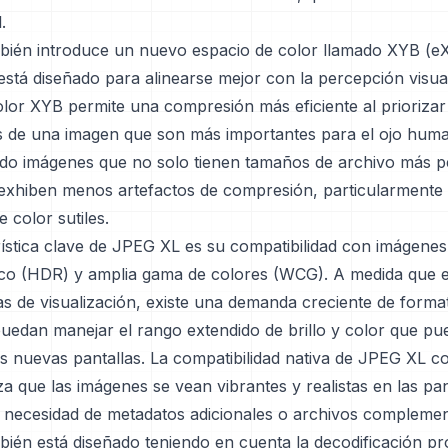
.
ién introduce un nuevo espacio de color llamado XYB (eX
está diseñado para alinearse mejor con la percepción visu
lor XYB permite una compresión más eficiente al priorizar
de una imagen que son más importantes para el ojo huma
do imágenes que no solo tienen tamaños de archivo más 
exhiben menos artefactos de compresión, particularmente
e color sutiles.
ística clave de JPEG XL es su compatibilidad con imágenes
co (HDR) y amplia gama de colores (WCG). A medida que 
as de visualización, existe una demanda creciente de forma
uedan manejar el rango extendido de brillo y color que p
as nuevas pantallas. La compatibilidad nativa de JPEG XL 
 que las imágenes se vean vibrantes y realistas en las pa
in necesidad de metadatos adicionales o archivos complemen
ién está diseñado teniendo en cuenta la decodificación pr