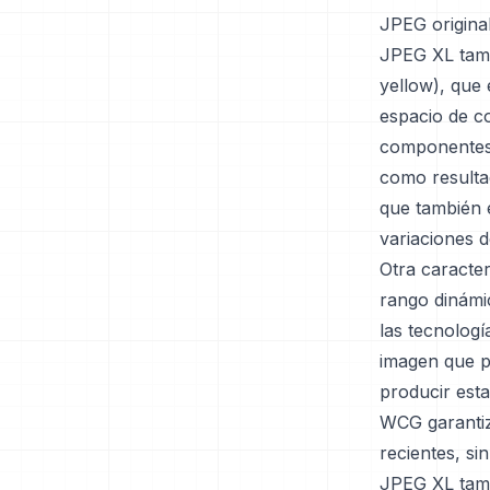
JPEG original
JPEG XL tamb
yellow), que 
espacio de co
componentes 
como resulta
que también 
variaciones d
Otra caracter
rango dinámi
las tecnologí
imagen que p
producir est
WCG garantiza
recientes, s
JPEG XL tamb