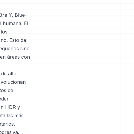
tra Y, Blue-
al humana. El
 los
no. Esto da
pequeños sino
 en áreas con
 de alto
evolucionan
tos de
ueden
con HDR y
ntallas más
tarios.
ogresiva.