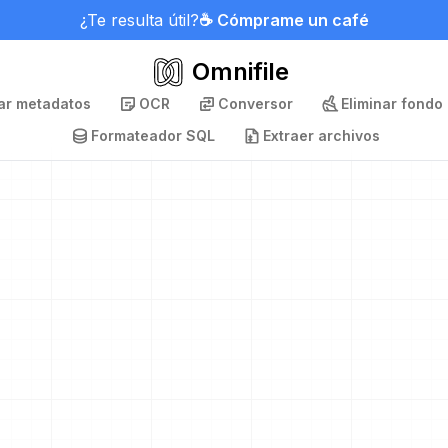
¿Te resulta útil?
☕ Cómprame un café
Omnifile
nar metadatos
OCR
Conversor
Eliminar fondo
Formateador SQL
Extraer archivos