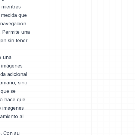
 mientras
a medida que
a navegación
. Permite una
gen sin tener
e una
s imágenes
da adicional
tamaño, sino
 que se
to hace que
e imágenes
namiento al
b. Con su