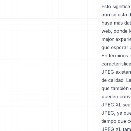
Esto signific
aún se está 
haya más dato
web, donde l
mejor experie
que esperar 
En términos 
característi
JPEG existen
de calidad. 
que también c
pueden conve
JPEG XL sea 
JPEG, ya que 
tiempo que co
JPEG XL tamb