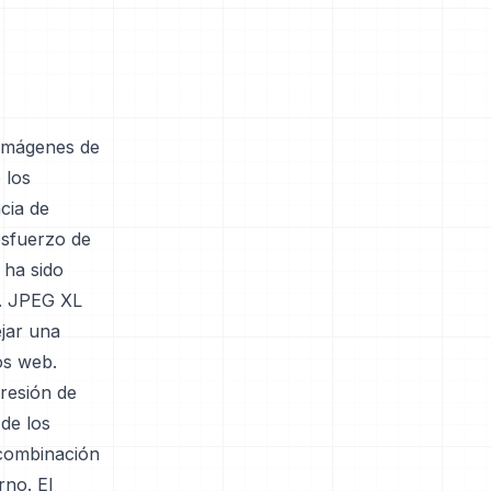
 imágenes de
 los
cia de
esfuerzo de
 ha sido
s. JPEG XL
jar una
os web.
resión de
 de los
 combinación
no. El