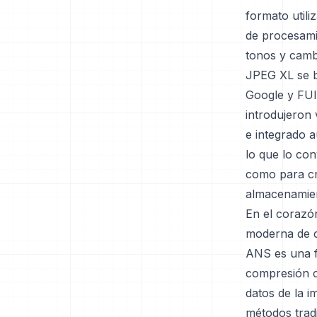
formato utili
de procesami
tonos y camb
JPEG XL se b
Google y FUI
introdujeron
e integrado a
lo que lo con
como para cr
almacenamien
En el corazó
moderna de c
ANS es una f
compresión ca
datos de la 
métodos tradi