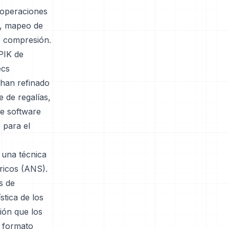
s operaciones
r, mapeo de
e compresión.
PIK de
ecs
 han refinado
 de regalías,
de software
 para el
 una técnica
ricos (ANS).
s de
stica de los
ión que los
l formato