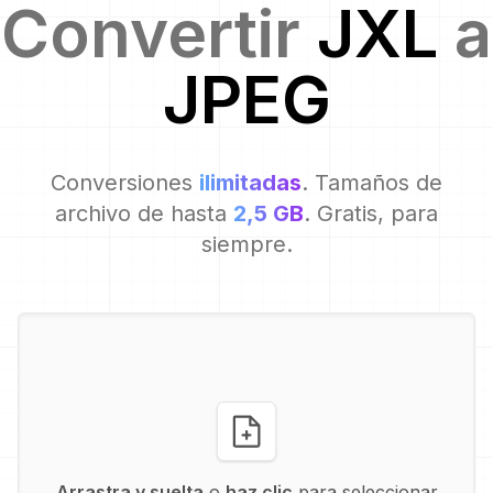
Convertir
JXL
a
JPEG
Conversiones
ilimitadas
. Tamaños de
archivo de hasta
2,5 GB
. Gratis, para
siempre.
Arrastra y suelta
o
haz clic
para seleccionar