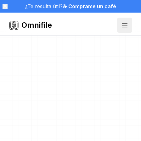
¿Te resulta útil?
☕ Cómprame un café
Omnifile