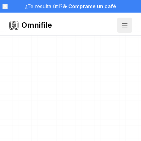
¿Te resulta útil?
☕ Cómprame un café
Omnifile