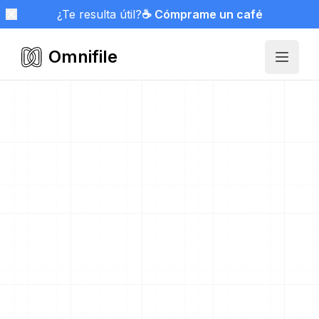
¿Te resulta útil?
☕ Cómprame un café
Omnifile