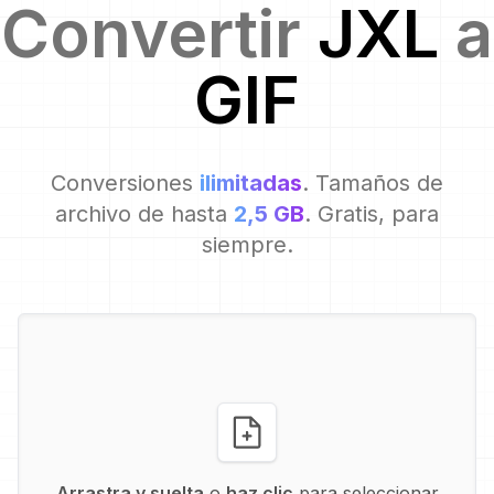
Convertir
JXL
a
GIF
Conversiones
ilimitadas
. Tamaños de
archivo de hasta
2,5 GB
. Gratis, para
siempre.
Arrastra y suelta
o
haz clic
para seleccionar