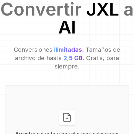
Convertir
JXL
a
AI
Conversiones
ilimitadas
. Tamaños de
archivo de hasta
2,5 GB
. Gratis, para
siempre.
Arrastra y suelta
o
haz clic
para seleccionar