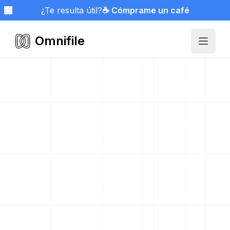
¿Te resulta útil?
☕ Cómprame un café
Omnifile