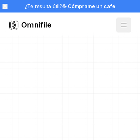
¿Te resulta útil?
☕ Cómprame un café
Omnifile