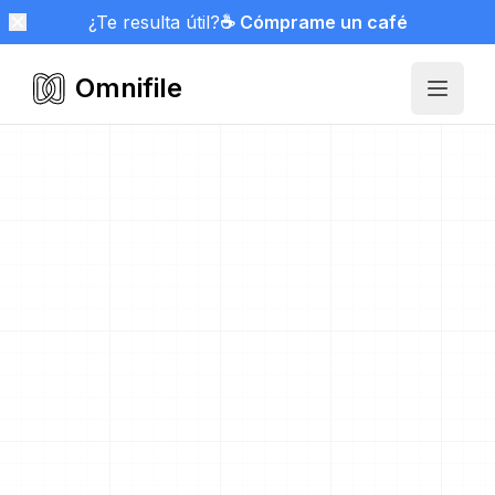
¿Te resulta útil?
☕ Cómprame un café
Omnifile