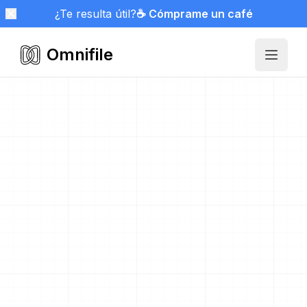
¿Te resulta útil?
☕ Cómprame un café
Omnifile