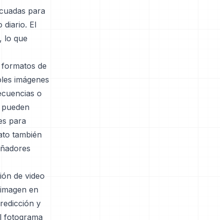
ecuadas para
diario. El
, lo que
s formatos de
ples imágenes
secuencias o
C pueden
es para
ato también
señadores
ión de video
a imagen en
redicción y
el fotograma