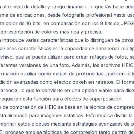
alto nivel de detalle y rango dinámico, lo que las hace ad
ma de aplicaciones, desde fotografía profesional hasta uso 
e color de 16 bits, en comparación con los 8 bits de JPEG
representación de colores más rica y precisa.
introduce varias características que lo distinguen de otro
de esas características es la capacidad de almacenar múlti
chivo, que se puede utilizar para crear ráfagas de fotos, 
ferentes versiones de una foto. Además, los archivos HEI
ormación auxiliar como mapas de profundidad, que son útil
edición avanzadas como efectos bokeh en retratos. El form
arencia, lo que lo convierte en una opción viable para di
requieren esta función para efectos de superposición.
 de compresión de HEIC se basa en la técnica de compres
á diseñado para imágenes estáticas. Esto implica dividir l
mprimir estos bloques mediante estrategias avanzadas de p
. El proceso emplea técnicas de compresión tanto dentro d