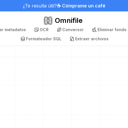
¿Te resulta útil?
☕ Cómprame un café
Omnifile
nar metadatos
OCR
Conversor
Eliminar fondo
Formateador SQL
Extraer archivos