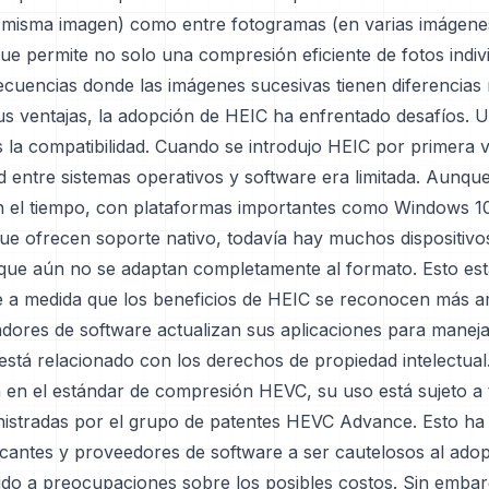
a misma imagen) como entre fotogramas (en varias imágene
que permite no solo una compresión eficiente de fotos indiv
ecuencias donde las imágenes sucesivas tienen diferencias
us ventajas, la adopción de HEIC ha enfrentado desafíos. 
 la compatibilidad. Cuando se introdujo HEIC por primera v
d entre sistemas operativos y software era limitada. Aunqu
 el tiempo, con plataformas importantes como Windows 
que ofrecen soporte nativo, todavía hay muchos dispositivo
 que aún no se adaptan completamente al formato. Esto es
 a medida que los beneficios de HEIC se reconocen más a
adores de software actualizan sus aplicaciones para maneja
está relacionado con los derechos de propiedad intelectua
 en el estándar de compresión HEVC, su uso está sujeto a t
inistradas por el grupo de patentes HEVC Advance. Esto ha 
cantes y proveedores de software a ser cautelosos al adop
ido a preocupaciones sobre los posibles costos. Sin embar