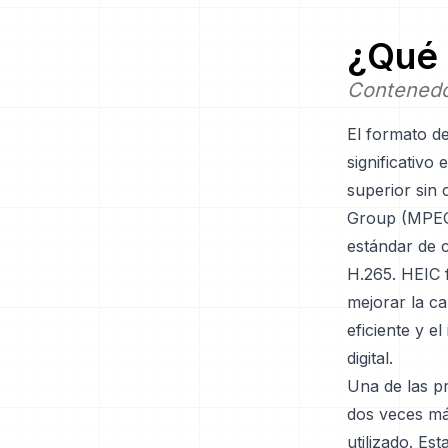
¿Qué 
Contenedor
El formato de
significativo
superior sin
Group (MPEG)
estándar de 
H.265. HEIC f
mejorar la c
eficiente y e
digital.
Una de las p
dos veces má
utilizado. Es