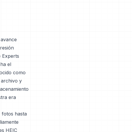
n avance
presión
e Experts
ha el
nocido como
 archivo y
lmacenamiento
stra era
 fotos hasta
liamente
nes HEIC