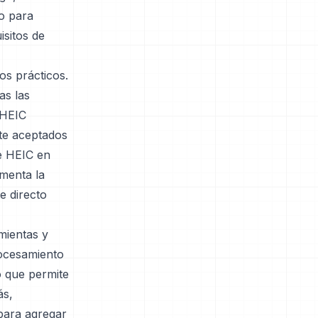
o para
isitos de
os prácticos.
as las
 HEIC
te aceptados
e HEIC en
menta la
e directo
mientas y
rocesamiento
 que permite
ás,
 para agregar