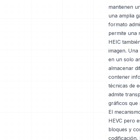
mantienen un 
una amplia ga
formato admit
permite una 
HEIC también 
imagen. Una 
en un solo ar
almacenar di
contener inf
técnicas de 
admite transp
gráficos que 
El mecanismo
HEVC pero est
bloques y co
codificación