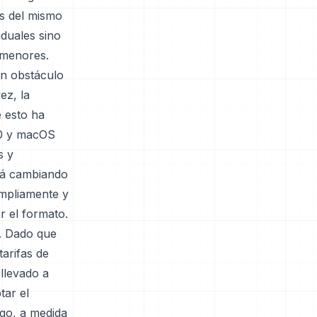
s del mismo
iduales sino
 menores.
Un obstáculo
ez, la
e esto ha
10 y macOS
s y
tá cambiando
mpliamente y
r el formato.
l. Dado que
arifas de
llevado a
tar el
go, a medida