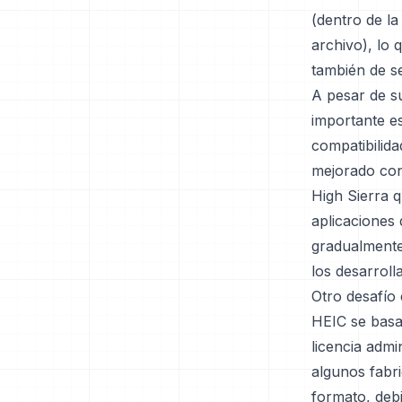
(dentro de l
archivo), lo 
también de s
A pesar de s
importante es
compatibilida
mejorado con
High Sierra 
aplicaciones
gradualmente
los desarroll
Otro desafío 
HEIC se basa
licencia adm
algunos fabri
formato, deb