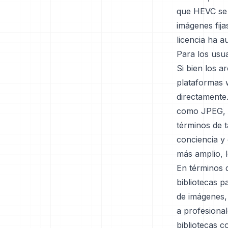
que HEVC se 
imágenes fija
licencia ha 
Para los usua
Si bien los 
plataformas w
directamente
como JPEG, l
términos de 
conciencia y 
más amplio, 
En términos 
bibliotecas p
de imágenes,
a profesiona
bibliotecas c