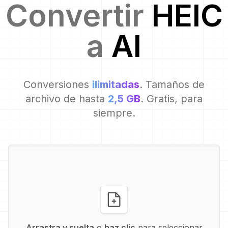
Convertir
HEIC
a
AI
Conversiones
ilimitadas
. Tamaños de
archivo de hasta
2,5 GB
. Gratis, para
siempre.
Arrastra y suelta
o
haz clic
para seleccionar