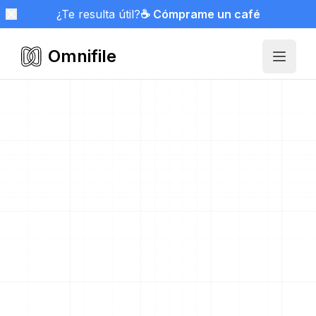
¿Te resulta útil?
☕ Cómprame un café
Omnifile