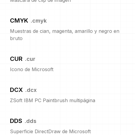
Máscara de clip de imagen
CMYK
.
cmyk
Muestras de cian, magenta, amarillo y negro en
bruto
CUR
.
cur
Icono de Microsoft
DCX
.
dcx
ZSoft IBM PC Paintbrush multipágina
DDS
.
dds
Superficie DirectDraw de Microsoft