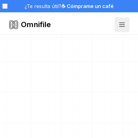
¿Te resulta útil?
☕ Cómprame un café
Omnifile