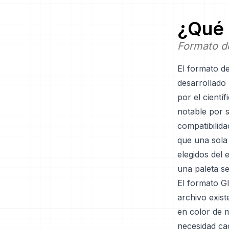
¿Qué 
Formato d
El formato d
desarrollado
por el cientí
notable por 
compatibilida
que una sola 
elegidos del
una paleta s
El formato GI
archivo exis
en color de m
necesidad ca