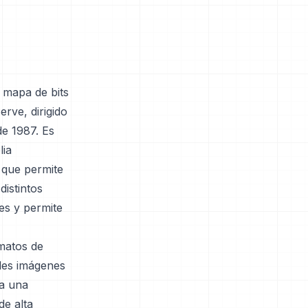
 mapa de bits
rve, dirigido
de 1987. Es
lia
o que permite
distintos
es y permite
rmatos de
ples imágenes
ía una
de alta