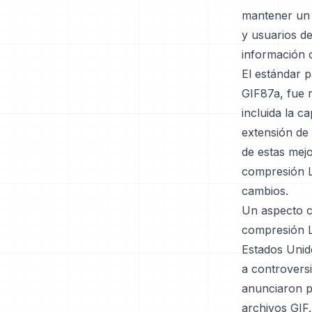
mantener un 
y usuarios de
información o
El estándar p
GIF87a, fue 
incluida la c
extensión de 
de estas mejo
compresión L
cambios.
Un aspecto co
compresión L
Estados Unid
a controvers
anunciaron pl
archivos GIF.