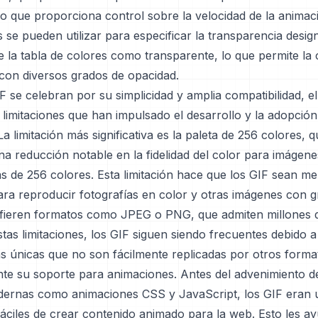
lo que proporciona control sobre la velocidad de la anima
 se pueden utilizar para especificar la transparencia desi
e la tabla de colores como transparente, lo que permite la
con diversos grados de opacidad.
IF se celebran por su simplicidad y amplia compatibilidad, e
 limitaciones que han impulsado el desarrollo y la adopció
 La limitación más significativa es la paleta de 256 colores,
na reducción notable en la fidelidad del color para imágen
s de 256 colores. Esta limitación hace que los GIF sean m
ra reproducir fotografías en color y otras imágenes con g
fieren formatos como JPEG o PNG, que admiten millones d
tas limitaciones, los GIF siguen siendo frecuentes debido a
as únicas que no son fácilmente replicadas por otros forma
nte su soporte para animaciones. Antes del advenimiento d
rnas como animaciones CSS y JavaScript, los GIF eran u
áciles de crear contenido animado para la web. Esto les a