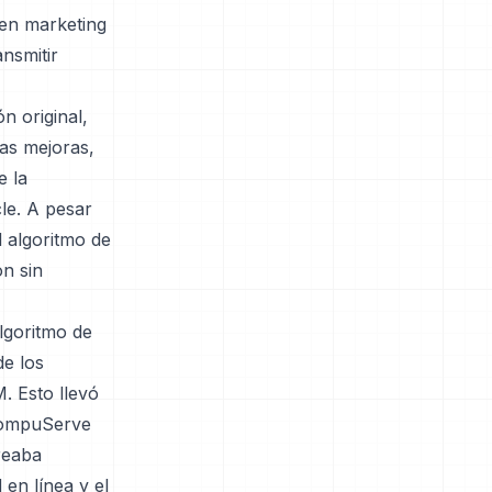
 en marketing
nsmitir
n original,
as mejoras,
e la
le. A pesar
l algoritmo de
n sin
algoritmo de
de los
. Esto llevó
 CompuServe
reaba
 en línea y el