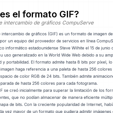
es el formato
GIF
?
e intercambio de gráficos CompuServe
e intercambio de gráficos (GIF) es un formato de imagen de
 por un equipo del proveedor de servicios en línea CompuSe
fico informático estadounidense Steve Wilhite el 15 de junio 
su uso generalizado en la World Wide Web debido a su amp
d y portabilidad. El formato admite hasta 8 bits por píxel, l
imagen haga referencia a una paleta de hasta 256 colores 
 espacio de color RGB de 24 bits. También admite animacion
eparada de hasta 256 colores para cada fotograma.
F se creó inicialmente para superar la limitación de los fo
tentes, que no podían almacenar de manera eficiente múlti
apa de bits. Con la creciente popularidad de Internet, hab
da vez mayor de un formato que pudiera admitir imágenes 