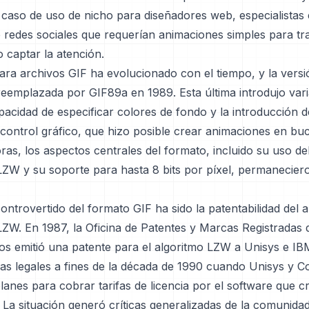
caso de uso de nicho para diseñadores web, especialistas
 redes sociales que requerían animaciones simples para tra
 captar la atención.
ara archivos GIF ha evolucionado con el tiempo, y la versió
reemplazada por GIF89a en 1989. Esta última introdujo vari
apacidad de especificar colores de fondo y la introducción d
control gráfico, que hizo posible crear animaciones en buc
ras, los aspectos centrales del formato, incluido su uso de
ZW y su soporte para hasta 8 bits por píxel, permaneciero
ntrovertido del formato GIF ha sido la patentabilidad del 
ZW. En 1987, la Oficina de Patentes y Marcas Registradas 
os emitió una patente para el algoritmo LZW a Unisys e IBM
ias legales a fines de la década de 1990 cuando Unisys y
anes para cobrar tarifas de licencia por el software que c
 La situación generó críticas generalizadas de la comunidad