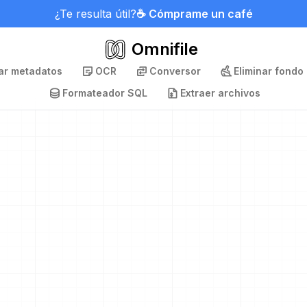
¿Te resulta útil?
☕ Cómprame un café
Omnifile
nar metadatos
OCR
Conversor
Eliminar fondo
Formateador SQL
Extraer archivos