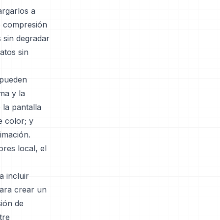
argarlos a
de compresión
 sin degradar
atos sin
 pueden
ma y la
 la pantalla
 color; y
nimación.
res local, el
 incluir
ara crear un
sión de
tre