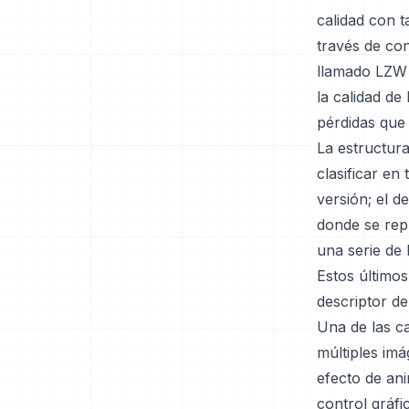
calidad con 
través de con
llamado LZW 
la calidad de
pérdidas que 
La estructur
clasificar en
versión; el d
donde se repr
una serie de 
Estos últimos
descriptor de
Una de las ca
múltiples im
efecto de ani
control gráfi