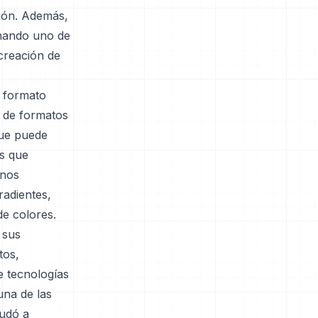
ción. Además,
gnando uno de
 creación de
l formato
n de formatos
 que puede
es que
enos
radientes,
e colores.
 sus
tos,
e tecnologías
na de las
yudó a