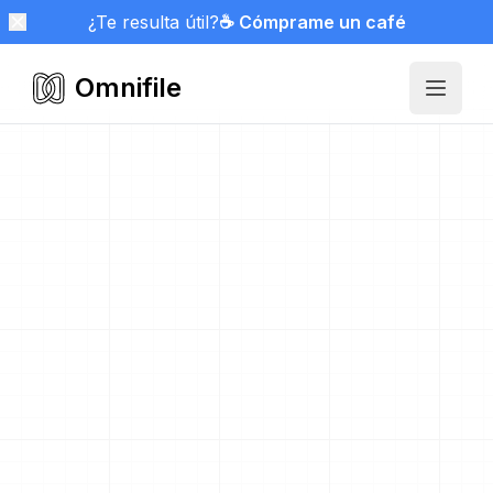
¿Te resulta útil?
☕ Cómprame un café
Omnifile