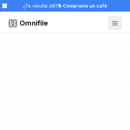
¿Te resulta útil?
☕ Cómprame un café
Omnifile