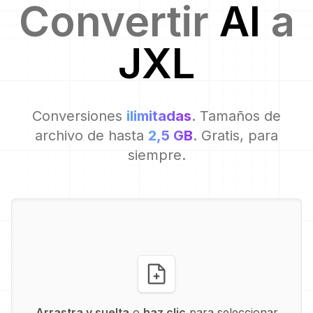
Convertir
AI
a
JXL
Conversiones
ilimitadas
. Tamaños de
archivo de hasta
2,5 GB
. Gratis, para
siempre.
Arrastra y suelta
o
haz clic
para seleccionar