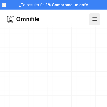
¿Te resulta útil?
☕ Cómprame un café
Omnifile