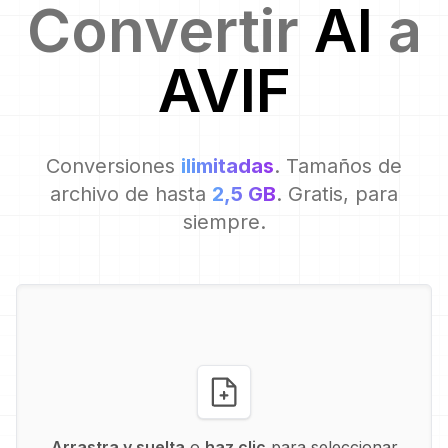
Convertir
AI
a
AVIF
Conversiones
ilimitadas
. Tamaños de
archivo de hasta
2,5 GB
. Gratis, para
siempre.
Arrastra y suelta
o
haz clic
para seleccionar