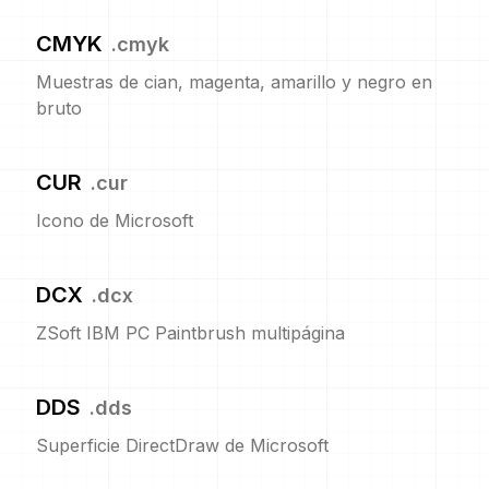
CMYK
.
cmyk
Muestras de cian, magenta, amarillo y negro en
bruto
CUR
.
cur
Icono de Microsoft
DCX
.
dcx
ZSoft IBM PC Paintbrush multipágina
DDS
.
dds
Superficie DirectDraw de Microsoft