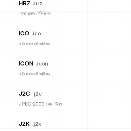
HRZ
.
hrz
স্লো স্ক্যান টেলিভিশন
ICO
.
ico
মাইক্রোসফট আইকন
ICON
.
icon
মাইক্রোসফট আইকন
J2C
.
j2c
JPEG-2000 কোডস্ট্রিম
J2K
.
j2k