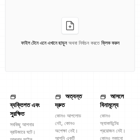
ফাইল টেনে এনে এখানে ছাড়ুন
অথবা নির্বাচন করতে
ক্লিক করুন
অত্যন্ত
আসলে
ব্যক্তিগত এবং
দ্রুত
বিনামূল্যে
সুরক্ষিত
কোনও আপলোড
কোনও
নেই, কোনও
অ্যাকাউন্টের
সবকিছু আপনার
অপেক্ষা নেই।
প্রয়োজন নেই।
ব্রাউজারে ঘটে।
আপনি একটি
কোনও লুকানো
আপনার ফাইল