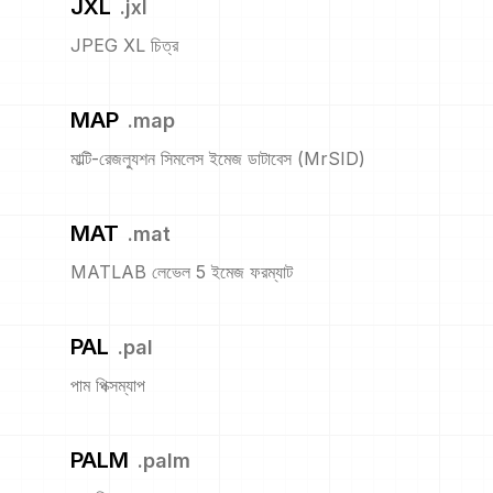
JXL
.
jxl
JPEG XL চিত্র
MAP
.
map
মাল্টি-রেজল্যুশন সিমলেস ইমেজ ডাটাবেস (MrSID)
MAT
.
mat
MATLAB লেভেল 5 ইমেজ ফরম্যাট
PAL
.
pal
পাম পিক্সম্যাপ
PALM
.
palm