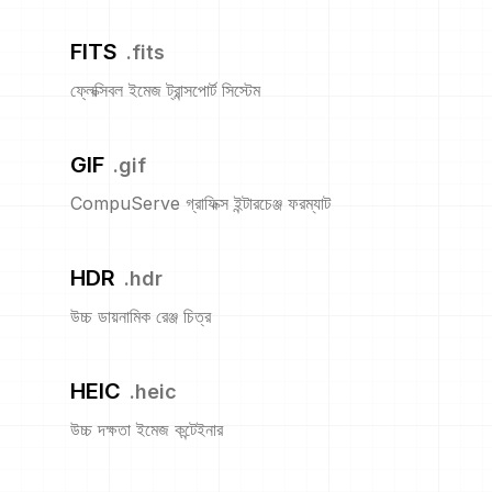
FITS
.
fits
ফ্লেক্সিবল ইমেজ ট্রান্সপোর্ট সিস্টেম
GIF
.
gif
CompuServe গ্রাফিক্স ইন্টারচেঞ্জ ফরম্যাট
HDR
.
hdr
উচ্চ ডায়নামিক রেঞ্জ চিত্র
HEIC
.
heic
উচ্চ দক্ষতা ইমেজ কন্টেইনার