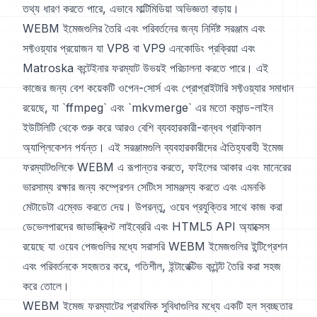
তথ্য ধারণ করতে পারে, এভাবে মাল্টিমিডিয়া অভিজ্ঞতা বাড়ায়।
WEBM ইমেজগুলির তৈরি এবং পরিবর্তনের জন্য নির্দিষ্ট সরঞ্জাম এবং
সফ্টওয়্যার প্রয়োজন যা VP8 বা VP9 এনকোডিং প্রক্রিয়া এবং
Matroska কন্টেইনার ফরম্যাট উভয়ই পরিচালনা করতে পারে। এই
কাজের জন্য বেশ কয়েকটি ওপেন-সোর্স এবং প্রোপ্রাইটারি সফ্টওয়্যার সমাধান
রয়েছে, যা `ffmpeg` এবং `mkvmerge` এর মতো কমান্ড-লাইন
ইউটিলিটি থেকে শুরু করে আরও বেশি ব্যবহারকারী-বান্ধব গ্রাফিকাল
অ্যাপ্লিকেশন পর্যন্ত। এই সরঞ্জামগুলি ব্যবহারকারীদের ঐতিহ্যবাহী ইমেজ
ফরম্যাটগুলিকে WEBM এ রূপান্তর করতে, ফাইলের আকার এবং মানেরের
ভারসাম্য রক্ষার জন্য কম্প্রেশন সেটিংস সামঞ্জস্য করতে এবং এমনকি
মেটাডেটা এম্বেড করতে দেয়। উপরন্তু, ওয়েব প্রযুক্তির সাথে কাজ করা
ডেভেলপারদের জাভাস্ক্রিপ্ট লাইব্রেরি এবং HTML5 API অ্যাক্সেস
রয়েছে যা ওয়েব পেজগুলির মধ্যে সরাসরি WEBM ইমেজগুলির ইন্টিগ্রেশন
এবং পরিবর্তনকে সহজতর করে, গতিশীল, ইন্টারেক্টিভ কন্টেন্ট তৈরি করা সহজ
করে তোলে।
WEBM ইমেজ ফরম্যাটের প্রাথমিক সুবিধাগুলির মধ্যে একটি হল স্বচ্ছতার