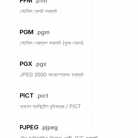
PFM
.
pfm
পোর্টেবল ফ্লোট ফরম্যাট
PGM
.
pgm
পোর্টেবল গ্রেম্যাপ ফরম্যাট (ধূসর স্কেল)
PGX
.
pgx
JPEG 2000 আনকম্প্রেসড ফরম্যাট
PICT
.
pict
অ্যাপল ম্যাকিন্টোশ কুইকড্রয় / PICT
PJPEG
.
pjpeg