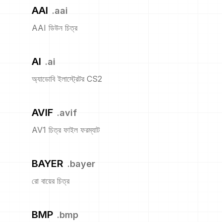
AAI
.
aai
AAI ডিউন চিত্র
AI
.
ai
অ্যাডোবি ইলাস্ট্রেটর CS2
AVIF
.
avif
AV1 চিত্র ফাইল ফরম্যাট
BAYER
.
bayer
রো বায়ের চিত্র
BMP
.
bmp