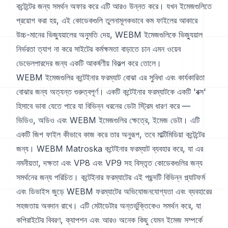
কন্টেন্টের জন্য সমর্থন অফার করে এটি আরও উন্নত করে। যখন ইমেজগুলিতে
প্রয়োগ করা হয়, এই কোডেকগুলি তুলনামূলকভাবে কম ফাইলের আকারে
উচ্চ-মানের ভিজ্যুয়ালের অনুমতি দেয়, WEBM ইমেজগুলিকে ভিজ্যুয়াল
নির্ভরতা ত্যাগ না করে সাইটের কর্মক্ষমতা বাড়াতে চান এমন ওয়েব
ডেভেলপারদের জন্য একটি আকর্ষণীয় বিকল্প করে তোলে।
WEBM ইমেজগুলির কন্টেইনার ফরম্যাট বোঝা এর সুবিধা এবং কার্যকারিতা
বোঝার জন্য অত্যন্ত গুরুত্বপূর্ণ। একটি কন্টেইনার ফরম্যাটকে একটি 'বক্স'
হিসাবে ভাবা যেতে পারে যা বিভিন্ন ধরনের ডেটা স্ট্রিম ধারণ করে —
ভিডিও, অডিও এবং WEBM ইমেজগুলির ক্ষেত্রে, ইমেজ ডেটা। এটি
একটি জিপ ফাইল কীভাবে কাজ করে তার অনুরূপ, তবে মাল্টিমিডিয়া কন্টেন্টের
জন্য। WEBM Matroska কন্টেইনার ফরম্যাট ব্যবহার করে, যা এর
নমনীয়তা, দক্ষতা এবং VP8 এবং VP9 সহ বিস্তৃত কোডেকগুলির জন্য
সমর্থনের জন্য পরিচিত। কন্টেইনার ফরম্যাটের এই পছন্দটি বিভিন্ন প্ল্যাটফর্ম
এবং ডিভাইস জুড়ে WEBM ফরম্যাটের অভিযোজনযোগ্যতা এবং ব্যবহারের
সহজতায় অবদান রাখে। এটি মেটাডেটার অন্তর্ভুক্তিকেও সমর্থন করে, যা
কপিরাইটের বিবরণ, ক্যাপশন এবং আরও অনেক কিছু যেমন ইমেজ সম্পর্কে