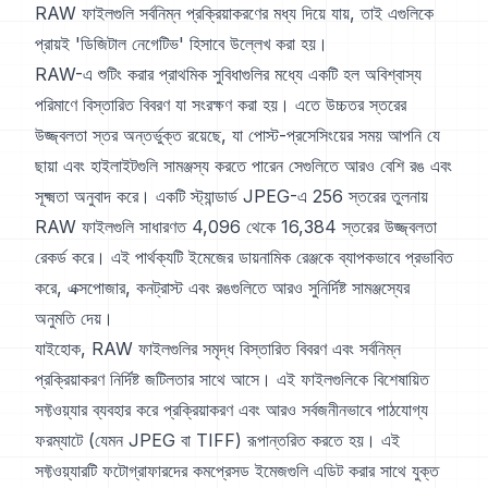
RAW ফাইলগুলি সর্বনিম্ন প্রক্রিয়াকরণের মধ্য দিয়ে যায়, তাই এগুলিকে
প্রায়ই 'ডিজিটাল নেগেটিভ' হিসাবে উল্লেখ করা হয়।
RAW-এ শুটিং করার প্রাথমিক সুবিধাগুলির মধ্যে একটি হল অবিশ্বাস্য
পরিমাণে বিস্তারিত বিবরণ যা সংরক্ষণ করা হয়। এতে উচ্চতর স্তরের
উজ্জ্বলতা স্তর অন্তর্ভুক্ত রয়েছে, যা পোস্ট-প্রসেসিংয়ের সময় আপনি যে
ছায়া এবং হাইলাইটগুলি সামঞ্জস্য করতে পারেন সেগুলিতে আরও বেশি রঙ এবং
সূক্ষ্মতা অনুবাদ করে। একটি স্ট্যান্ডার্ড JPEG-এ 256 স্তরের তুলনায়
RAW ফাইলগুলি সাধারণত 4,096 থেকে 16,384 স্তরের উজ্জ্বলতা
রেকর্ড করে। এই পার্থক্যটি ইমেজের ডায়নামিক রেঞ্জকে ব্যাপকভাবে প্রভাবিত
করে, এক্সপোজার, কনট্রাস্ট এবং রঙগুলিতে আরও সুনির্দিষ্ট সামঞ্জস্যের
অনুমতি দেয়।
যাইহোক, RAW ফাইলগুলির সমৃদ্ধ বিস্তারিত বিবরণ এবং সর্বনিম্ন
প্রক্রিয়াকরণ নির্দিষ্ট জটিলতার সাথে আসে। এই ফাইলগুলিকে বিশেষায়িত
সফ্টওয়্যার ব্যবহার করে প্রক্রিয়াকরণ এবং আরও সর্বজনীনভাবে পাঠযোগ্য
ফরম্যাটে (যেমন JPEG বা TIFF) রূপান্তরিত করতে হয়। এই
সফ্টওয়্যারটি ফটোগ্রাফারদের কমপ্রেসড ইমেজগুলি এডিট করার সাথে যুক্ত