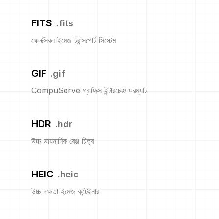
FITS
.
fits
ফ্লেক্সিবল ইমেজ ট্রান্সপোর্ট সিস্টেম
GIF
.
gif
CompuServe গ্রাফিক্স ইন্টারচেঞ্জ ফরম্যাট
HDR
.
hdr
উচ্চ ডায়নামিক রেঞ্জ চিত্র
HEIC
.
heic
উচ্চ দক্ষতা ইমেজ কন্টেইনার