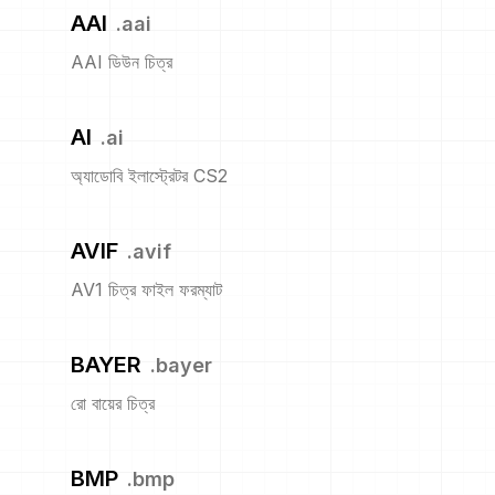
AAI
.
aai
AAI ডিউন চিত্র
AI
.
ai
অ্যাডোবি ইলাস্ট্রেটর CS2
AVIF
.
avif
AV1 চিত্র ফাইল ফরম্যাট
BAYER
.
bayer
রো বায়ের চিত্র
BMP
.
bmp