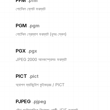
PFM
.
pfm
পোর্টেবল ফ্লোট ফরম্যাট
PGM
.
pgm
পোর্টেবল গ্রেম্যাপ ফরম্যাট (ধূসর স্কেল)
PGX
.
pgx
JPEG 2000 আনকম্প্রেসড ফরম্যাট
PICT
.
pict
অ্যাপল ম্যাকিন্টোশ কুইকড্রয় / PICT
PJPEG
.
pjpeg