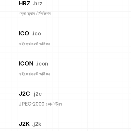
HRZ
.
hrz
স্লো স্ক্যান টেলিভিশন
ICO
.
ico
মাইক্রোসফট আইকন
ICON
.
icon
মাইক্রোসফট আইকন
J2C
.
j2c
JPEG-2000 কোডস্ট্রিম
J2K
.
j2k