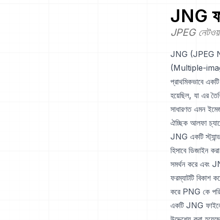
JNG
ফর
JPEG নেটওয়ার্
JNG (JPEG Netw
(Multiple-image
প্রাথমিকভাবে একটি
হয়েছিল, যা এর ত
সাধারণত এমন ইমেজগ
ঐচ্ছিক আলফা চ্যানে
JNG একটি স্ট্যান
হিসাবে ডিজাইন ক
সমর্থন করে এবং 
ফরম্যাটটি বিকাশ ক
করে PNG কে পরিপূ
একটি JNG ফাইলে
উদ্দেশ্যে করা হয়