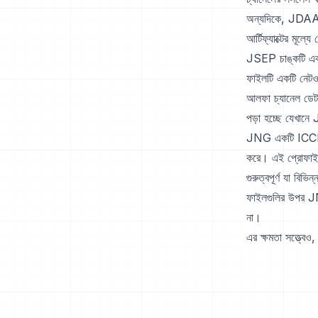
অন্যদিকে, JDAA চ
আর্টিফ্যাক্টের মূল
JSEP চাঙ্কটি একটি
ফাইলটি একটি নেটওয
আলফা চ্যানেল ডেটা
পড়া হচ্ছে যেখানে
JNG একটি ICCP চা
করে। এই প্রোফাইল
গুরুত্বপূর্ণ যা বিভ
ফাইলগুলির উপর JNG
না।
এর ক্ষমতা সত্ত্বে