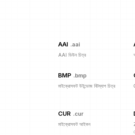
AAI
.
aai
AAI ডিউন চিত্র
BMP
.
bmp
মাইক্রোসফট উইন্ডোজ বিটম্যাপ চিত্র
CUR
.
cur
মাইক্রোসফট আইকন
প