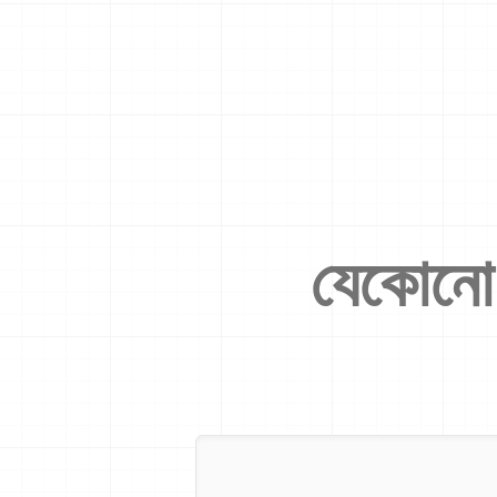
যেকোনো