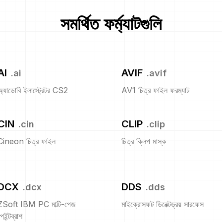
সমর্থিত ফর্ম্যাটগুলি
AI
AVIF
.
ai
.
avif
অ্যাডোবি ইলাস্ট্রেটর CS2
AV1 চিত্র ফাইল ফরম্যাট
CIN
CLIP
.
cin
.
clip
Cineon চিত্র ফাইল
চিত্র ক্লিপ মাস্ক
DCX
DDS
.
dcx
.
dds
ZSoft IBM PC মাল্টি-পেজ
মাইক্রোসফট ডিরেক্টড্রয় সারফেস
েইন্টব্রাশ