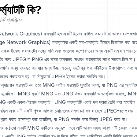
্ম্যাটটি কি?
ক গ্রাফিক্স
ork Graphics) ফরম্যাট হল একটি ইমেজ ফাইল ফরম্যাট যা আরও ব্যাপকভ
 Network Graphics) ফরম্যাটের একটি সাব-ফরম্যাট হিসাবে ডিজাইন করা হয়
 একক ইমেজ ফরম্যাটের মধ্যে লসি এবং লসলেস কম্প্রেশনের জন্য একটি সমাধান প্রদান
ৈরির সময় JPEG বা PNG এর মতো অন্যান্য সাধারণ ফরম্যাটের সাথে সম্ভব ছিল ন
ুলির জন্য ব্যবহৃত হয় যার জন্য উচ্চ-মানের, ফটোগ্রাফিক-স্টাইলের উপস্থাপনা এবং স
লের প্রয়োজন হয়, যা স্ট্যান্ডার্ড JPEG ইমেজ দ্বারা সমর্থিত নয়।
্ডঅ্যালোন ফরম্যাট নয় তবে MNG ফাইল ফরম্যাট স্যুটের অংশ, যা PNG এর অ্যানিম
রা হয়েছিল। MNG স্যুটে MNG এবং JNG উভয় ফরম্যাট অন্তর্ভুক্ত রয়েছে, MN
JNG একটি একক-ইমেজ ফরম্যাট। JNG ফরম্যাটটি একই দল দ্বারা তৈরি করা হয়েছি
রেছিল এবং এটি একটি পৃথক আলফা চ্যানেলের সম্ভাবনা বজায় রেখে JPEG-কম্প্রেসড র
রক করার উদ্দেশ্যে করা হয়েছিল, যা PNG সমর্থন করে কিন্তু JPEG করে না।
র কাঠামো একটি MNG ফাইলের অনুরূপ, তবে এটি আরও সহজ কারণ এটি কেবল একক
েছে। একটি JNG ফাইল একাধিক চাঙ্ক নিয়ে গঠিত, যার প্রতিটিতে একটি নির্দিষ্ট ধরনের