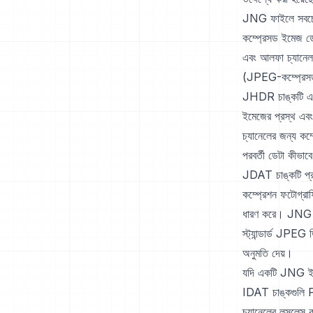
JNG ফাইলে সবচেয়
কম্প্রেসড ইমেজ ডে
এবং আলফা চ্যানেল
(JPEG-কম্প্রেসড
JHDR চাঙ্কটি একটি
ইমেজের প্রস্থ এবং
চ্যানেলের জন্য কম
পরবর্তী ডেটা কীভাব
JDAT চাঙ্কটি প্রক
কম্প্রেশন ফটোগ্রাফি
ধারণ করে। JNG এর
স্ট্যান্ডার্ড JP
অনুমতি দেয়।
যদি একটি JNG ইম
IDAT চাঙ্কগুলি 
চ্যানেলের লসলেস কম