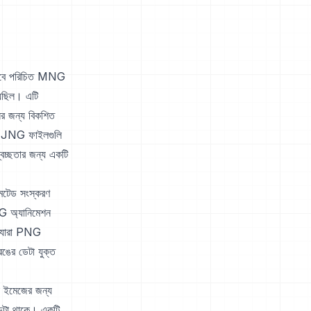
াবে পরিচিত MNG
েছিল। এটি
ের জন্য বিকশিত
া। JNG ফাইলগুলি
্বচ্ছতার জন্য একটি
েটেড সংস্করণ
G অ্যানিমেশন
ল যারা PNG
ঙের ডেটা যুক্ত
 ইমেজের জন্য
 ডেটা থাকে। একটি