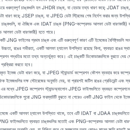
ে গুরুত্বপূর্ণ চাঙ্কগুলি হল JHDR চাঙ্ক, যা হেডার তথ্য ধারণ করে; JDAT চাঙ
টা ধারণ করে; JSEP চাঙ্ক, যা JPEG ডেটা স্ট্রিমের শেষ নির্দেশ করার জন্য উপস্থ
 চাঙ্কগুলি, যা ঐচ্ছিক এবং IDAT চাঙ্ক (PNG-কম্প্রেসড আলফা ডেটা ধারণকারী)
 আলফা ডেটা ধারণকারী) হতে পারে।
 JNG ফাইলের প্রথম চাঙ্ক এবং এটি গুরুত্বপূর্ণ কারণ এটি ইমেজের বৈশিষ্ট্যগুলি সংজ
 উচ্চতা, রঙের গভীরতা, একটি আলফা চ্যানেল উপস্থিত রয়েছে কিনা, ব্যবহৃত রঙের স্
্প্রেশন পদ্ধতির মতো তথ্য অন্তর্ভুক্ত করে। এই চাঙ্কটি ডিকোডারগুলিকে বুঝতে দেয় য
ে প্রক্রিয়া করতে হবে।
ৃত ইমেজ ডেটা ধারণ করে, যা JPEG স্ট্যান্ডার্ড কম্প্রেশন কৌশল ব্যবহার করে কম্প্
ক ইমেজগুলির দক্ষ স্টোরেজের অনুমতি দেয়, যা প্রায়শই জটিল রঙের গ্রেডিয়েন্ট এবং স্বরে 
 মধ্যে JPEG কম্প্রেশন স্ট্যান্ডঅ্যালোন JPEG ফাইলগুলিতে ব্যবহৃত কম্প্রেশনে
EG ডিকোডারগুলিকে পুরো JNG ফরম্যাটটি বুঝতে না পেরেও একটি JNG ফাইল থেকে ইমেজ
েজে একটি আলফা চ্যানেল উপস্থিত থাকে, তবে এটি IDAT বা JDAA চাঙ্কগুলিতে স
PNG ফাইলগুলিতে ব্যবহৃত চাঙ্কগুলির মতোই এবং PNG-কম্প্রেসড আলফা ডেটা ধা
্প্রেশনের অনুমতি দেয়, যা নিশ্চিত করে যে স্বচ্ছতার তথ্য কোনও মানের ক্ষতি ছাড়াই স