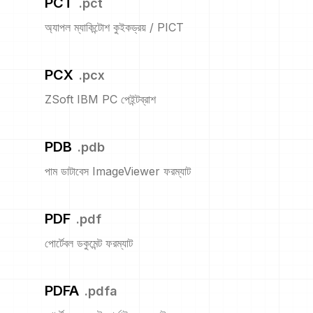
PCT
.
pct
অ্যাপল ম্যাকিন্টোশ কুইকড্রয় / PICT
PCX
.
pcx
ZSoft IBM PC পেইন্টব্রাশ
PDB
.
pdb
পাম ডাটাবেস ImageViewer ফরম্যাট
PDF
.
pdf
পোর্টেবল ডকুমেন্ট ফরম্যাট
PDFA
.
pdfa