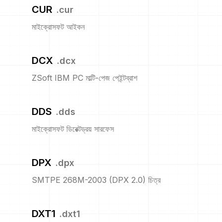
CUR
.
cur
মাইক্রোসফট আইকন
DCX
.
dcx
ZSoft IBM PC মাল্টি-পেজ পেইন্টব্রাশ
DDS
.
dds
মাইক্রোসফট ডিরেক্টড্রয় সারফেস
DPX
.
dpx
SMTPE 268M-2003 (DPX 2.0) চিত্র
DXT1
.
dxt1