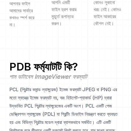
আপনি একটি
কোনও লুকানো
আপনার ফাইল
ফাইল ড্রপ করার
খরচ নেই। কোনও
আমাদের সার্ভারে
মুহূর্তে রূপান্তর
ফাইল আকারের
কখনও স্পর্শ করে
করুন।
কৌশল নেই।
না।
PDB
ফর্ম্যাটটি কি?
পাম ডাটাবেস ImageViewer ফরম্যাট
PCL (প্রিন্টার কমান্ড ল্যাঙ্গুয়েজ) ইমেজ ফরম্যাট JPEG বা PNG এর
মতো স্বতন্ত্র ইমেজ ফরম্যাট নয়, বরং হিউলেট-প্যাকার্ড (HP) দ্বারা
উদ্ভাবিত PCL প্রিন্টার ল্যাঙ্গুয়েজের একটি অংশ। PCL একটি পেজ
ডেস্ক্রিপশন ল্যাঙ্গুয়েজ (PDL) যা প্রিন্টিং ডিভাইস নিয়ন্ত্রণ করতে ব্যবহৃত
হয় এবং বিভিন্ন প্রিন্টার মডেল দ্বারা ব্যাপকভাবে সমর্থিত। এটি একটি
প্রিন্টারকে বলে কীভাবে একটি ডকুমেন্ট প্রিন্ট করতে হবে, যার মধ্যে রয়েছে