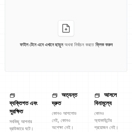
ফাইল টেনে এনে এখানে ছাড়ুন
অথবা নির্বাচন করতে
ক্লিক করুন
অত্যন্ত
আসলে
ব্যক্তিগত এবং
দ্রুত
বিনামূল্যে
সুরক্ষিত
কোনও আপলোড
কোনও
নেই, কোনও
অ্যাকাউন্টের
সবকিছু আপনার
অপেক্ষা নেই।
প্রয়োজন নেই।
ব্রাউজারে ঘটে।