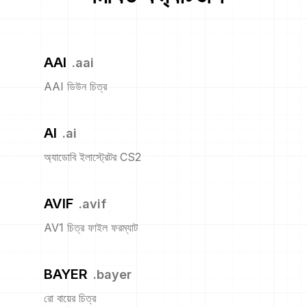
AAI
.
aai
AAI ডিউন চিত্র
AI
.
ai
অ্যাডোবি ইলাস্ট্রেটর CS2
AVIF
.
avif
AV1 চিত্র ফাইল ফরম্যাট
BAYER
.
bayer
রো বায়ের চিত্র