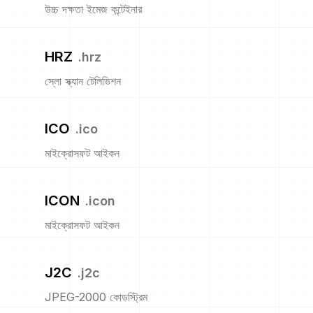
উচ্চ দক্ষতা ইমেজ কন্টেইনার
HRZ
.
hrz
স্লো স্ক্যান টেলিভিশন
ICO
.
ico
মাইক্রোসফট আইকন
ICON
.
icon
মাইক্রোসফট আইকন
J2C
.
j2c
JPEG-2000 কোডস্ট্রিম