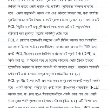
উপস্থাপন করতে ভেক্টর কমান্ড এবং র‍্যাস্টার গ্রাফিক্সের সমন্বয় ব্যবহার
করে। ভেক্টর কমান্ডগুলি আকার এবং রেখা আঁকতে ব্যবহৃত হয়, যখন র‍্যাস্টার
গ্রাফিক্স আরও জটিল ইমেজ বা ফটোগ্রাফের জন্য ব্যবহৃত হয়। যখন একটি
PCL প্রিন্টার একটি ডকুমেন্ট গ্রহণ করে, তখন এটি এই কমান্ডগুলিকে
প্রক্রিয়া করে চূড়ান্ত প্রিন্টেড আউটপুট তৈরি করে।
PCL এ র‍্যাস্টার ইমেজগুলি কমান্ডের একটি সিরিজ ব্যবহার করে সংজ্ঞায়িত
করা হয় যা ইমেজ ডেটার রেজোলিউশন, আকার এবং এনকোডিং নির্দিষ্ট করে।
একটি PCL ইমেজের রেজোলিউশন সাধারণত ডট প্রতি ইঞ্চি (DPI) এ
নির্দিষ্ট করা হয়, যা নির্দেশ করে যে প্রিন্টার কাগজের একটি রৈখিক ইঞ্চিতে
ইমেজটিকে উপস্থাপন করতে কতগুলি ডট ব্যবহার করবে। ইমেজের আকারটি
ডটের সারি এবং কলামের সংখ্যা অনুসারে সংজ্ঞায়িত করা হয়।
PCL র‍্যাস্টার ইমেজ ডেটা এনকোড করার জন্য বেশ কয়েকটি পদ্ধতি সমর্থন
করে। একটি সাধারণ পদ্ধতি হল একটি সহজ রান-লেন্থ এনকোডিং (RLE)
ব্যবহার করা, যা একই রঙের সিকোয়েন্সগুলিকে একটি একক মান এবং একটি
গণনা দ্বারা প্রতিস্থাপন করে ইমেজ ডেটা সংকুচিত করে। এটি বিশেষ করে
একটি একক রঙের বৃহৎ এলাকা সহ ইমেজগুলির জন্য কার্যকর। PCL আরও