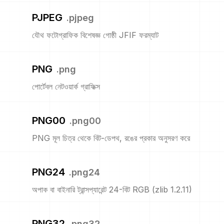
PJPEG
.
pjpeg
যৌথ ফটোগ্রাফিক বিশেষজ্ঞ গোষ্ঠী JFIF ফরম্যাট
PNG
.
png
পোর্টেবল নেটওয়ার্ক গ্রাফিক্স
PNG00
.
png00
PNG মূল চিত্র থেকে বিট-ডেপথ, রঙের প্রকার অনুসরণ করে
PNG24
.
png24
অপাক বা বাইনারি ট্রান্সপ্যারেন্ট 24-বিট RGB (zlib 1.2.11)
PNG32
.
png32