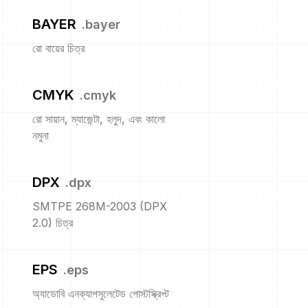
BAYER
.
bayer
রো বায়ের চিত্র
CMYK
.
cmyk
রো সায়ান, ম্যাজেন্টা, হলুদ, এবং কালো
নমুনা
DPX
.
dpx
SMTPE 268M-2003 (DPX
2.0) চিত্র
EPS
.
eps
অ্যাডোবি এনক্যাপসুলেটেড পোস্টস্ক্রিপ্ট