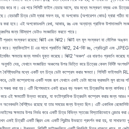
বহার করে না। এর পরে পিসিটি ফাইল হেডার আসে, যার মধ্যে সংস্করণ নম্বর এবং চিত্
রয়েছে। হেডারটি চিত্র ডেটা দ্বারা সফল হয়, যা অপকোড (অপারেশন কোড) দ্বারা গঠিত যা ন
ন্ডার করা হবে। এই অপকোডগুলি রেখা, আকার, রঙ এবং অন্যান্য গ্রাফিক উপাদানগুলি সংজ্
ত্রগুলির জন্য বিটম্যাপ ডেটাও সংজ্ঞায়িত করতে পারে।
ুটি প্রধান সংস্করণ রয়েছে: পিক্ট1 এবং পিক্ট2। পিক্ট1 হল মূল সংস্করণ যা মৌলিক অঙ্কন
ন করে। ম্যাকিনটোশ II এর সাথে প্রবর্তিত পিক্ট2, 24-বিট রঙ, গ্রেডিয়েন্ট এবং JPEG
জিং ক্ষমতার জন্য সমর্থন যুক্ত করেছে। পিক্ট2 'অঞ্চল' এর ধারণাও প্রবর্তন করেছে
অনুমতি দেয়, যেখানে সংজ্ঞায়িত অঞ্চলের উপর ভিত্তি করে চিত্রের কেবল নির্দিষ্ট অংশগ
ূল বৈশিষ্ট্যগুলির মধ্যে একটি হল চিত্র ডেটা কম্প্রেস করার ক্ষমতা। পিসিটি ফাইলগুলি R
করে, ডেটা কম্প্রেশনের একটি সহজ রূপ যেখানে একই ডেটা মানের ক্রমগুলি মূল রানের প
বে সঞ্চয় করা হয়। এটি বিশেষভাবে একই রঙের বড় অঞ্চল সহ চিত্রগুলির জন্য কার্যকর
ন করে এই ক্ষমতাটি উন্নত করেছে, যা ফটোগ্রাফিক চিত্রগুলি কম্প্রেস করার জন্য আরও 
মন অনেকগুলি বৈশিষ্ট্যও রয়েছে যা তার সময়ের জন্য উন্নত ছিল। এটি একাধিক রেজোলি
ভাইসের ক্ষমতার উপর নির্ভর করে একটি চিত্র বিভিন্ন স্তরের বিস্তারিতভাবে রেন্ডার করা
খন একই চিত্রটি একটি স্ক্রিন এবং একটি প্রিন্টার উভয়তে প্রদর্শন করা হয়, যা সাধারণত খ
নীয়তা থাকে। উপরন্তু, পিসিটি ফাইলগুলিতে একটি প্রিভিউ চিত্র থাকতে পারে, যা ভেক্