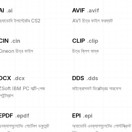
AI
AVIF
.
ai
.
avif
অ্যাডোবি ইলাস্ট্রেটর CS2
AV1 চিত্র ফাইল ফরম্যাট
CIN
CLIP
.
cin
.
clip
Cineon চিত্র ফাইল
চিত্র ক্লিপ মাস্ক
DCX
DDS
.
dcx
.
dds
ZSoft IBM PC মাল্টি-পেজ
মাইক্রোসফট ডিরেক্টড্রয় সারফেস
েইন্টব্রাশ
EPDF
EPI
.
epdf
.
epi
এনক্যাপসুলেটেড পোর্টেবল ডকুমেন্ট
অ্যাডোবি এনক্যাপসুলেটেড পোস্টস্ক্রিপ্ট