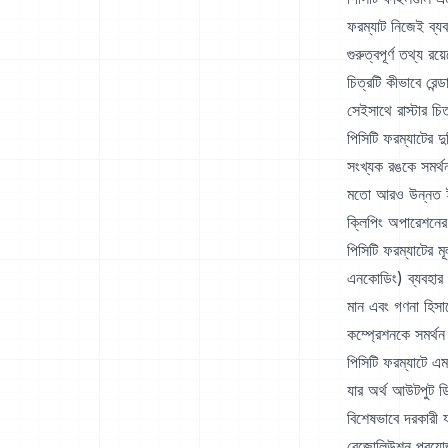
ফরম্যাট নিজেই ব্য
গুরুত্বপূর্ণ তথ্য 
চিত্রটি কীভাবে রে
সেইসাথে রাস্টার চি
পিসিটি ফরম্যাটের দ
সংখ্যক রঙকে সমর্থ
মতো আরও উন্নত ইমে
ক্লিপিং অপারেশনের 
পিসিটি ফরম্যাটের ম
এনকোডিং) ব্যবহার 
মান এবং গণনা হিসা
কম্প্রেশনকে সমর্থ
পিসিটি ফরম্যাটে এ
যার অর্থ আউটপুট ডি
বিশেষভাবে দরকারী য
রেজোলিউশন প্রয়োজ