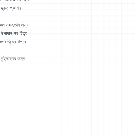
্রুত প্রদর্শন
 হল স্বচ্ছতার জন্য
 উপাদান সহ চিত্র
াকগ্রাউন্ডের উপরে
ং কুইকড্রের জন্য