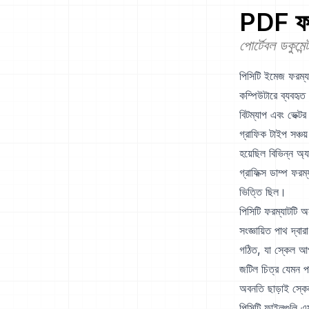
PDF
ফর
পোর্টেবল ডকুমেন
পিসিটি ইমেজ ফরম্যা
কম্পিউটারে ব্যবহৃ
বিটম্যাপ এবং ভেক্
গ্রাফিক টাইপ সঞ্চয
হয়েছিল বিভিন্ন অ্
গ্রাফিক্স ডাম্প ফর
ভিত্তি ছিল।
পিসিটি ফরম্যাটটি অ
সংজ্ঞায়িত পাথ দ্বা
গঠিত, যা স্কেল আপ
জটিল চিত্র যেমন পা
অবনতি ছাড়াই স্কে
পিসিটি ফাইলগুলি এম