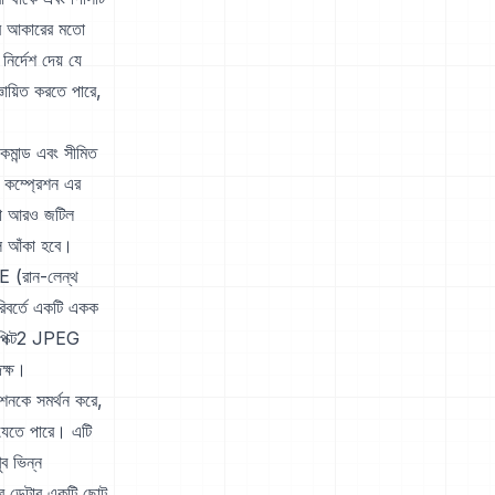
রের আকারের মতো
ির্দেশ দেয় যে
ঞায়িত করতে পারে,
 কমান্ড এবং সীমিত
 কম্প্রেশন এর
 যা আরও জটিল
ুলি আঁকা হবে।
LE (রান-লেন্থ
রিবর্তে একটি একক
। পিক্ট2 JPEG
দক্ষ।
উশনকে সমর্থন করে,
 যেতে পারে। এটি
ুব ভিন্ন
টর ডেটার একটি ছোট