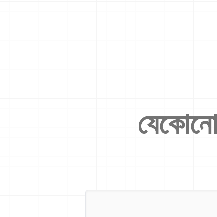
যেকোনো