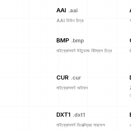
AAI
.
aai
AAI ডিউন চিত্র
BMP
.
bmp
মাইক্রোসফট উইন্ডোজ বিটম্যাপ চিত্র
CUR
.
cur
মাইক্রোসফট আইকন
প
DXT1
.
dxt1
মাইক্রোসফট ডিরেক্টড্রয় সারফেস