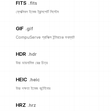
FITS
.
fits
ফ্লেক্সিবল ইমেজ ট্রান্সপোর্ট সিস্টেম
GIF
.
gif
CompuServe গ্রাফিক্স ইন্টারচেঞ্জ ফরম্যাট
HDR
.
hdr
উচ্চ ডায়নামিক রেঞ্জ চিত্র
HEIC
.
heic
উচ্চ দক্ষতা ইমেজ কন্টেইনার
HRZ
.
hrz