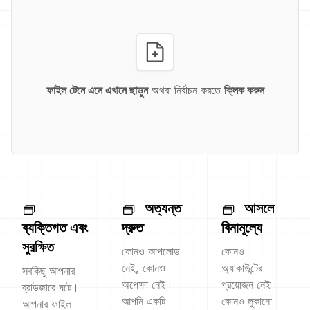
ফাইল টেনে এনে এখানে ছাড়ুন
অথবা নির্বাচন করতে
ক্লিক করুন
অত্যন্ত
আসলে
ব্যক্তিগত এবং
দ্রুত
বিনামূল্যে
সুরক্ষিত
কোনও আপলোড
কোনও
নেই, কোনও
অ্যাকাউন্টের
সবকিছু আপনার
অপেক্ষা নেই।
প্রয়োজন নেই।
ব্রাউজারে ঘটে।
আপনি একটি
কোনও লুকানো
আপনার ফাইল