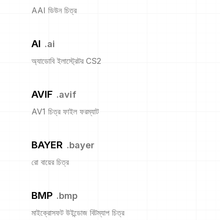
AAI ডিউন চিত্র
AI
.
ai
অ্যাডোবি ইলাস্ট্রেটর CS2
AVIF
.
avif
AV1 চিত্র ফাইল ফরম্যাট
BAYER
.
bayer
রো বায়ের চিত্র
BMP
.
bmp
মাইক্রোসফট উইন্ডোজ বিটম্যাপ চিত্র