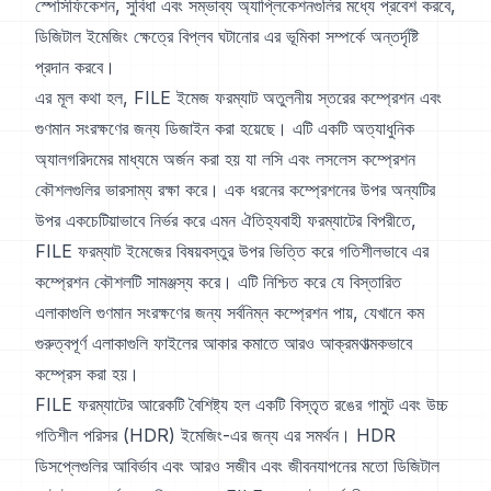
স্পেসিফিকেশন, সুবিধা এবং সম্ভাব্য অ্যাপ্লিকেশনগুলির মধ্যে প্রবেশ করবে,
ডিজিটাল ইমেজিং ক্ষেত্রে বিপ্লব ঘটানোর এর ভূমিকা সম্পর্কে অন্তর্দৃষ্টি
প্রদান করবে।
এর মূল কথা হল, FILE ইমেজ ফরম্যাট অতুলনীয় স্তরের কম্প্রেশন এবং
গুণমান সংরক্ষণের জন্য ডিজাইন করা হয়েছে। এটি একটি অত্যাধুনিক
অ্যালগরিদমের মাধ্যমে অর্জন করা হয় যা লসি এবং লসলেস কম্প্রেশন
কৌশলগুলির ভারসাম্য রক্ষা করে। এক ধরনের কম্প্রেশনের উপর অন্যটির
উপর একচেটিয়াভাবে নির্ভর করে এমন ঐতিহ্যবাহী ফরম্যাটের বিপরীতে,
FILE ফরম্যাট ইমেজের বিষয়বস্তুর উপর ভিত্তি করে গতিশীলভাবে এর
কম্প্রেশন কৌশলটি সামঞ্জস্য করে। এটি নিশ্চিত করে যে বিস্তারিত
এলাকাগুলি গুণমান সংরক্ষণের জন্য সর্বনিম্ন কম্প্রেশন পায়, যেখানে কম
গুরুত্বপূর্ণ এলাকাগুলি ফাইলের আকার কমাতে আরও আক্রমণাত্মকভাবে
কম্প্রেস করা হয়।
FILE ফরম্যাটের আরেকটি বৈশিষ্ট্য হল একটি বিস্তৃত রঙের গামুট এবং উচ্চ
গতিশীল পরিসর (HDR) ইমেজিং-এর জন্য এর সমর্থন। HDR
ডিসপ্লেগুলির আবির্ভাব এবং আরও সজীব এবং জীবনযাপনের মতো ডিজিটাল