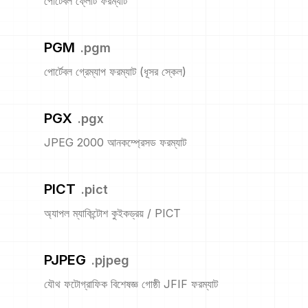
পোর্টেবল ফ্লোট ফরম্যাট
PGM
.
pgm
পোর্টেবল গ্রেম্যাপ ফরম্যাট (ধূসর স্কেল)
PGX
.
pgx
JPEG 2000 আনকম্প্রেসড ফরম্যাট
PICT
.
pict
অ্যাপল ম্যাকিন্টোশ কুইকড্রয় / PICT
PJPEG
.
pjpeg
যৌথ ফটোগ্রাফিক বিশেষজ্ঞ গোষ্ঠী JFIF ফরম্যাট