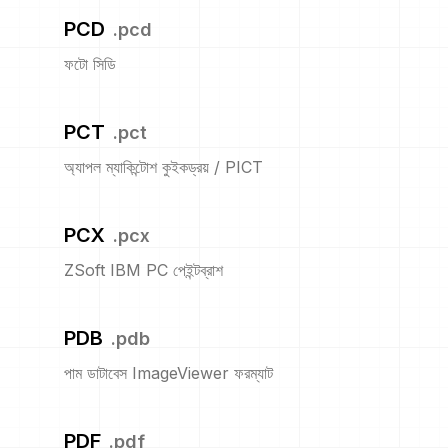
PCD
.
pcd
ফটো সিডি
PCT
.
pct
অ্যাপল ম্যাকিন্টোশ কুইকড্রয় / PICT
PCX
.
pcx
ZSoft IBM PC পেইন্টব্রাশ
PDB
.
pdb
পাম ডাটাবেস ImageViewer ফরম্যাট
PDF
.
pdf