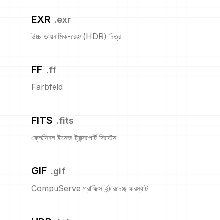
EXR
.
exr
উচ্চ ডায়নামিক-রেঞ্জ (HDR) চিত্র
FF
.
ff
Farbfeld
FITS
.
fits
ফ্লেক্সিবল ইমেজ ট্রান্সপোর্ট সিস্টেম
GIF
.
gif
CompuServe গ্রাফিক্স ইন্টারচেঞ্জ ফরম্যাট