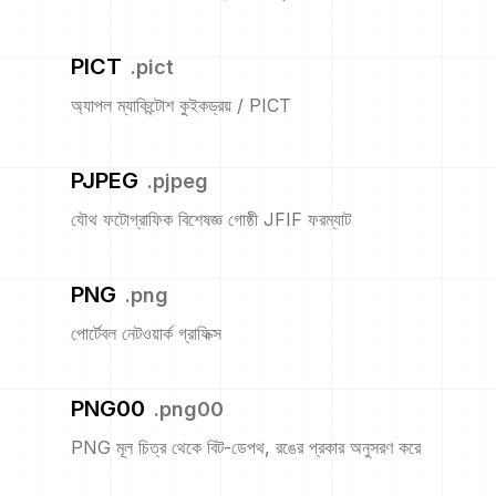
PICT
.
pict
অ্যাপল ম্যাকিন্টোশ কুইকড্রয় / PICT
PJPEG
.
pjpeg
যৌথ ফটোগ্রাফিক বিশেষজ্ঞ গোষ্ঠী JFIF ফরম্যাট
PNG
.
png
পোর্টেবল নেটওয়ার্ক গ্রাফিক্স
PNG00
.
png00
PNG মূল চিত্র থেকে বিট-ডেপথ, রঙের প্রকার অনুসরণ করে