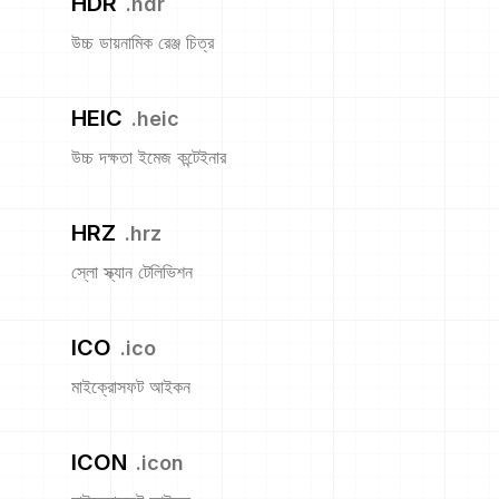
HDR
.
hdr
উচ্চ ডায়নামিক রেঞ্জ চিত্র
HEIC
.
heic
উচ্চ দক্ষতা ইমেজ কন্টেইনার
HRZ
.
hrz
স্লো স্ক্যান টেলিভিশন
ICO
.
ico
মাইক্রোসফট আইকন
ICON
.
icon