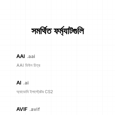
সমর্থিত ফর্ম্যাটগুলি
AAI
.
aai
AAI ডিউন চিত্র
AI
.
ai
অ্যাডোবি ইলাস্ট্রেটর CS2
AVIF
.
avif