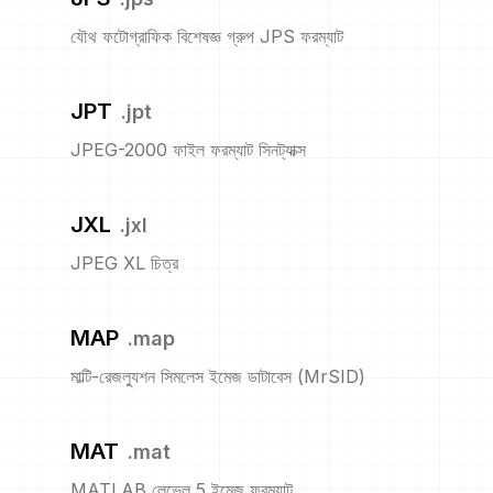
যৌথ ফটোগ্রাফিক বিশেষজ্ঞ গ্রুপ JPS ফরম্যাট
JPT
.
jpt
JPEG-2000 ফাইল ফরম্যাট সিনট্যাক্স
JXL
.
jxl
JPEG XL চিত্র
MAP
.
map
মাল্টি-রেজল্যুশন সিমলেস ইমেজ ডাটাবেস (MrSID)
MAT
.
mat
MATLAB লেভেল 5 ইমেজ ফরম্যাট