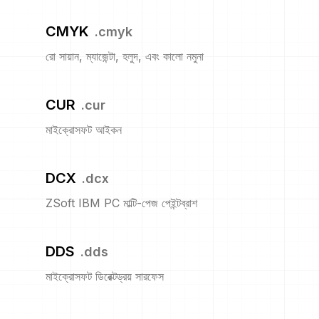
CMYK
.
cmyk
রো সায়ান, ম্যাজেন্টা, হলুদ, এবং কালো নমুনা
CUR
.
cur
মাইক্রোসফট আইকন
DCX
.
dcx
ZSoft IBM PC মাল্টি-পেজ পেইন্টব্রাশ
DDS
.
dds
মাইক্রোসফট ডিরেক্টড্রয় সারফেস