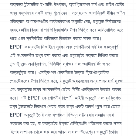
অত্যন্ত ইন্টারেক্টিভ ই-লার্নিং উপকরণ, অ্যাপ্লিকেশন ফর্ম এবং জরিপ তৈরির
জন্য সম্ভাবনার একটি রাজ্য খুলে দেয়। এম্বেডেড জাভাস্ক্রিপ্ট ইঞ্জিন জটিল
লজিক্যাল অপারেশনগুলির কার্যকরকরণের অনুমতি দেয়, ডকুমেন্ট নির্মাতাদের
ব্যবহারকারীর ক্রিয়া বা প্রতিক্রিয়াগুলির উপর ভিত্তি করে অভিযোজিত হতে
পারে এমন স্বনির্ধারিত অভিজ্ঞতা ডিজাইন করতে সক্ষম করে।
EPDF ফরম্যাটের ডিজাইনে সুরক্ষা এবং গোপনীয়তা সর্বাধিক গুরুত্বপূর্ণ।
এটি সংবেদনশীল তথ্য রক্ষা করতে এবং ডকুমেন্টের সত্যতা নিশ্চিত করতে
এন্ড-টু-এন্ড এনক্রিপশন, ডিজিটাল স্বাক্ষর এবং ওয়াটারমার্কিং ক্ষমতা
অন্তর্ভুক্ত করে। এনক্রিপশন মেকানিজম উন্নত ক্রিপ্টোগ্রাফিক
প্রোটোকলের উপর ভিত্তি করে, ডকুমেন্ট অ্যাক্সেসের জন্য পাসওয়ার্ড সুরক্ষা
এবং ডকুমেন্টের মধ্যে সংবেদনশীল ডেটার নির্দিষ্ট এনক্রিপশন উভয়ই অফার
করে। এটি EPDF কে গোপনীয় রিপোর্ট, আইনী ডকুমেন্ট এবং ব্যক্তিগত
তথ্য ইন্টারনেটে নিরাপদে শেয়ার করার জন্য একটি আদর্শ পছন্দ করে তোলে।
EPDF ডকুমেন্ট তৈরি এবং সম্পাদনা বিভিন্ন সফ্টওয়্যার সরঞ্জাম দ্বারা
সহজতর করা হয়, যা ফরম্যাটের উন্নত বৈশিষ্ট্যগুলি পরিচালনা করতে সক্ষম
বিশেষ সম্পাদক থেকে শুরু করে আরও সাধারণ-উদ্দেশ্যের ডকুমেন্ট তৈরির