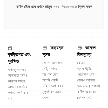
ফাইল টেনে এনে এখানে ছাড়ুন
অথবা নির্বাচন করতে
ক্লিক করুন
অত্যন্ত
আসলে
ব্যক্তিগত এবং
দ্রুত
বিনামূল্যে
সুরক্ষিত
কোনও আপলোড
কোনও
নেই, কোনও
অ্যাকাউন্টের
সবকিছু আপনার
অপেক্ষা নেই।
প্রয়োজন নেই।
ব্রাউজারে ঘটে।
আপনি একটি
কোনও লুকানো
আপনার ফাইল
ফাইল ড্রপ করার
খরচ নেই। কোনও
আমাদের সার্ভারে
মুহূর্তে রূপান্তর
ফাইল আকারের
কখনও স্পর্শ করে
করুন।
কৌশল নেই।
না।