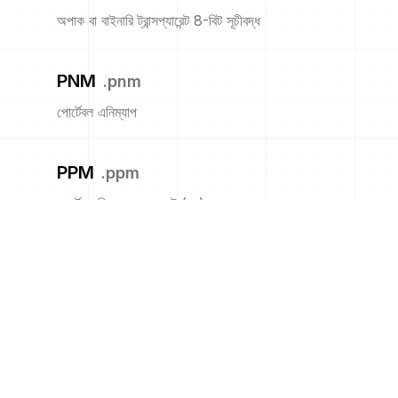
অপাক বা বাইনারি ট্রান্সপ্যারেন্ট 8-বিট সূচীবদ্ধ
PNM
.
pnm
পোর্টেবল এনিম্যাপ
PPM
.
ppm
পোর্টেবল পিক্সম্যাপ ফরম্যাট (রঙ)
PS
.
ps
অ্যাডোবি পোস্টস্ক্রিপ্ট ফাইল
PSB
.
psb
অ্যাডোবি বৃহত ডকুমেন্ট ফরম্যাট