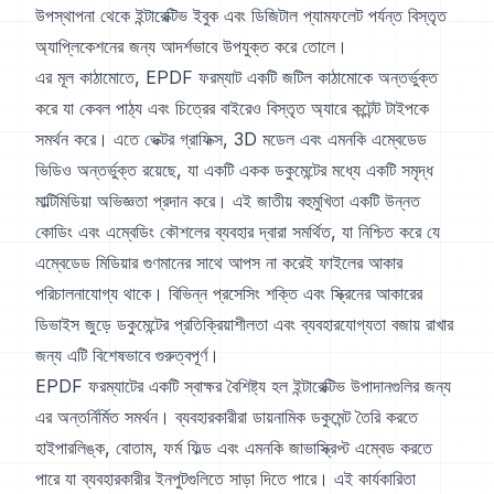
উপস্থাপনা থেকে ইন্টারেক্টিভ ইবুক এবং ডিজিটাল প্যামফলেট পর্যন্ত বিস্তৃত
অ্যাপ্লিকেশনের জন্য আদর্শভাবে উপযুক্ত করে তোলে।
এর মূল কাঠামোতে, EPDF ফরম্যাট একটি জটিল কাঠামোকে অন্তর্ভুক্ত
করে যা কেবল পাঠ্য এবং চিত্রের বাইরেও বিস্তৃত অ্যারে কন্টেন্ট টাইপকে
সমর্থন করে। এতে ভেক্টর গ্রাফিক্স, 3D মডেল এবং এমনকি এম্বেডেড
ভিডিও অন্তর্ভুক্ত রয়েছে, যা একটি একক ডকুমেন্টের মধ্যে একটি সমৃদ্ধ
মাল্টিমিডিয়া অভিজ্ঞতা প্রদান করে। এই জাতীয় বহুমুখিতা একটি উন্নত
কোডিং এবং এম্বেডিং কৌশলের ব্যবহার দ্বারা সমর্থিত, যা নিশ্চিত করে যে
এম্বেডেড মিডিয়ার গুণমানের সাথে আপস না করেই ফাইলের আকার
পরিচালনাযোগ্য থাকে। বিভিন্ন প্রসেসিং শক্তি এবং স্ক্রিনের আকারের
ডিভাইস জুড়ে ডকুমেন্টের প্রতিক্রিয়াশীলতা এবং ব্যবহারযোগ্যতা বজায় রাখার
জন্য এটি বিশেষভাবে গুরুত্বপূর্ণ।
EPDF ফরম্যাটের একটি স্বাক্ষর বৈশিষ্ট্য হল ইন্টারেক্টিভ উপাদানগুলির জন্য
এর অন্তর্নির্মিত সমর্থন। ব্যবহারকারীরা ডায়নামিক ডকুমেন্ট তৈরি করতে
হাইপারলিঙ্ক, বোতাম, ফর্ম ফিল্ড এবং এমনকি জাভাস্ক্রিপ্ট এম্বেড করতে
পারে যা ব্যবহারকারীর ইনপুটগুলিতে সাড়া দিতে পারে। এই কার্যকারিতা