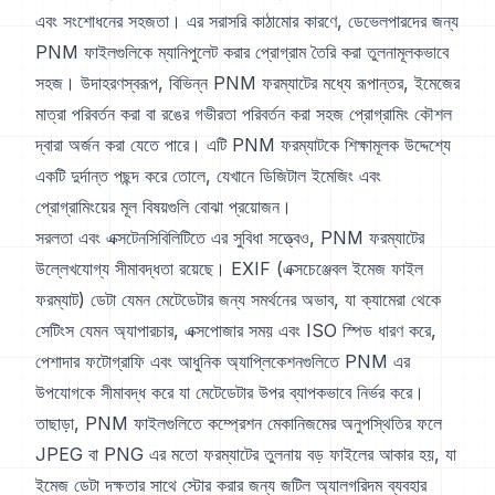
এবং সংশোধনের সহজতা। এর সরাসরি কাঠামোর কারণে, ডেভেলপারদের জন্য
PNM ফাইলগুলিকে ম্যানিপুলেট করার প্রোগ্রাম তৈরি করা তুলনামূলকভাবে
সহজ। উদাহরণস্বরূপ, বিভিন্ন PNM ফরম্যাটের মধ্যে রূপান্তর, ইমেজের
মাত্রা পরিবর্তন করা বা রঙের গভীরতা পরিবর্তন করা সহজ প্রোগ্রামিং কৌশল
দ্বারা অর্জন করা যেতে পারে। এটি PNM ফরম্যাটকে শিক্ষামূলক উদ্দেশ্যে
একটি দুর্দান্ত পছন্দ করে তোলে, যেখানে ডিজিটাল ইমেজিং এবং
প্রোগ্রামিংয়ের মূল বিষয়গুলি বোঝা প্রয়োজন।
সরলতা এবং এক্সটেনসিবিলিটিতে এর সুবিধা সত্ত্বেও, PNM ফরম্যাটের
উল্লেখযোগ্য সীমাবদ্ধতা রয়েছে। EXIF (এক্সচেঞ্জেবল ইমেজ ফাইল
ফরম্যাট) ডেটা যেমন মেটেডেটার জন্য সমর্থনের অভাব, যা ক্যামেরা থেকে
সেটিংস যেমন অ্যাপারচার, এক্সপোজার সময় এবং ISO স্পিড ধারণ করে,
পেশাদার ফটোগ্রাফি এবং আধুনিক অ্যাপ্লিকেশনগুলিতে PNM এর
উপযোগকে সীমাবদ্ধ করে যা মেটেডেটার উপর ব্যাপকভাবে নির্ভর করে।
তাছাড়া, PNM ফাইলগুলিতে কম্প্রেশন মেকানিজমের অনুপস্থিতির ফলে
JPEG বা PNG এর মতো ফরম্যাটের তুলনায় বড় ফাইলের আকার হয়, যা
ইমেজ ডেটা দক্ষতার সাথে স্টোর করার জন্য জটিল অ্যালগরিদম ব্যবহার