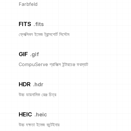
Farbfeld
FITS
.
fits
ফ্লেক্সিবল ইমেজ ট্রান্সপোর্ট সিস্টেম
GIF
.
gif
CompuServe গ্রাফিক্স ইন্টারচেঞ্জ ফরম্যাট
HDR
.
hdr
উচ্চ ডায়নামিক রেঞ্জ চিত্র
HEIC
.
heic
উচ্চ দক্ষতা ইমেজ কন্টেইনার