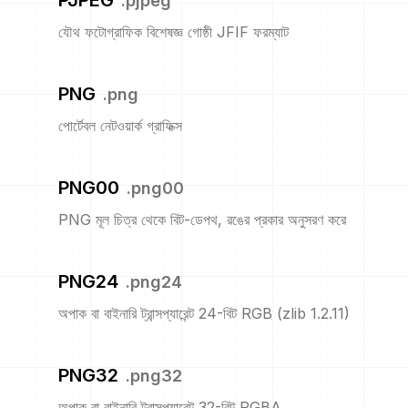
PJPEG
.
pjpeg
যৌথ ফটোগ্রাফিক বিশেষজ্ঞ গোষ্ঠী JFIF ফরম্যাট
PNG
.
png
পোর্টেবল নেটওয়ার্ক গ্রাফিক্স
PNG00
.
png00
PNG মূল চিত্র থেকে বিট-ডেপথ, রঙের প্রকার অনুসরণ করে
PNG24
.
png24
অপাক বা বাইনারি ট্রান্সপ্যারেন্ট 24-বিট RGB (zlib 1.2.11)
PNG32
.
png32
অপাক বা বাইনারি ট্রান্সপ্যারেন্ট 32-বিট RGBA