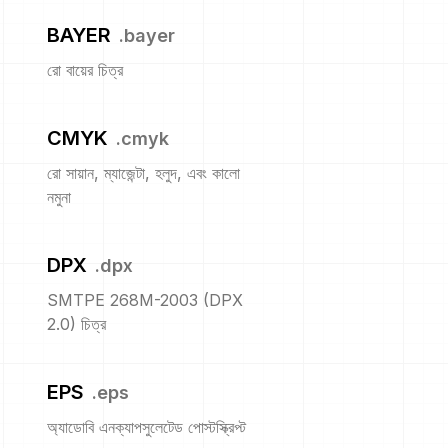
BAYER
.
bayer
রো বায়ের চিত্র
CMYK
.
cmyk
রো সায়ান, ম্যাজেন্টা, হলুদ, এবং কালো
নমুনা
DPX
.
dpx
SMTPE 268M-2003 (DPX
2.0) চিত্র
EPS
.
eps
অ্যাডোবি এনক্যাপসুলেটেড পোস্টস্ক্রিপ্ট