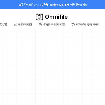
এটি উপকারী মনে হয়?
☕ আমাকে এক কাপ কফি কিনে দিন
Omnifile
OCR
রূপান্তরকারী
পটভূমি অপসারণকারী
ফাইলগুলি তুলনা করুন