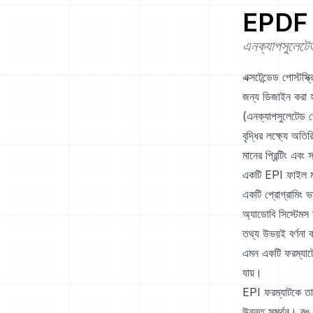
EPDF
এনক্যাপসুলেটেড
এক্সটেন্ডেড পোস্ট
জন্য ডিজাইন করা হ
(এনক্যাপসুলেটেড পো
বৃদ্ধির লক্ষ্যে অতি
মানের প্রিন্টিং এব
একটি EPI ফাইল মূলত
একটি প্রোগ্রামিং ভ
অ্যাডোবি সিস্টেমস
তথ্য উভয়ই বর্ণনা ক
এমন একটি ফরম্যাটে এন
যায়।
EPI ফরম্যাটকে তার 
উন্নত সমর্থন। রঙ ব