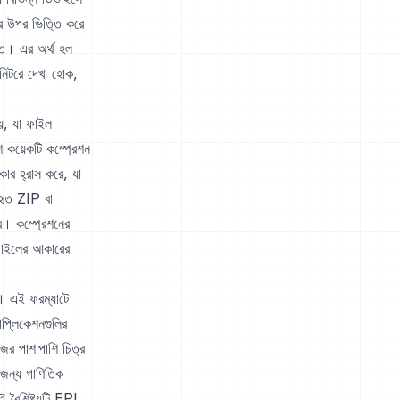
ির উপর ভিত্তি করে
চিত। এর অর্থ হল
মনিটরে দেখা হোক,
য়, যা ফাইল
 কয়েকটি কম্প্রেশন
ার হ্রাস করে, যা
বহৃত ZIP বা
। কম্প্রেশনের
 ফাইলের আকারের
ে। এই ফরম্যাটে
াপ্লিকেশনগুলির
ের পাশাপাশি চিত্র
র জন্য গাণিতিক
 বৈশিষ্ট্যটি EPI