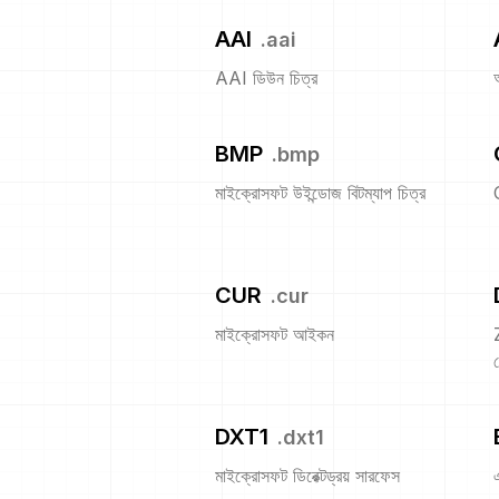
AAI
.
aai
AAI ডিউন চিত্র
BMP
.
bmp
মাইক্রোসফট উইন্ডোজ বিটম্যাপ চিত্র
CUR
.
cur
মাইক্রোসফট আইকন
প
DXT1
.
dxt1
মাইক্রোসফট ডিরেক্টড্রয় সারফেস