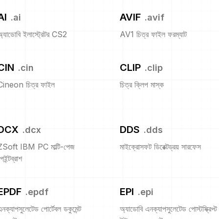
AI
AVIF
.
ai
.
avif
অ্যাডোবি ইলাস্ট্রেটর CS2
AV1 চিত্র ফাইল ফরম্যাট
CIN
CLIP
.
cin
.
clip
Cineon চিত্র ফাইল
চিত্র ক্লিপ মাস্ক
DCX
DDS
.
dcx
.
dds
ZSoft IBM PC মাল্টি-পেজ
মাইক্রোসফট ডিরেক্টড্রয় সারফেস
েইন্টব্রাশ
EPDF
EPI
.
epdf
.
epi
এনক্যাপসুলেটেড পোর্টেবল ডকুমেন্ট
অ্যাডোবি এনক্যাপসুলেটেড পোস্টস্ক্রিপ্ট