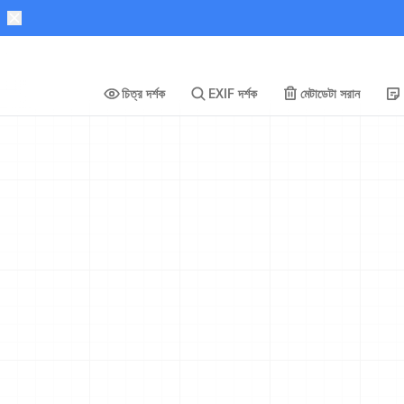
চিত্র দর্শক
EXIF দর্শক
মেটাডেটা সরান