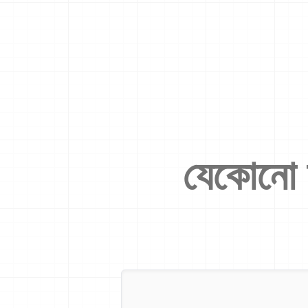
যেকোনো