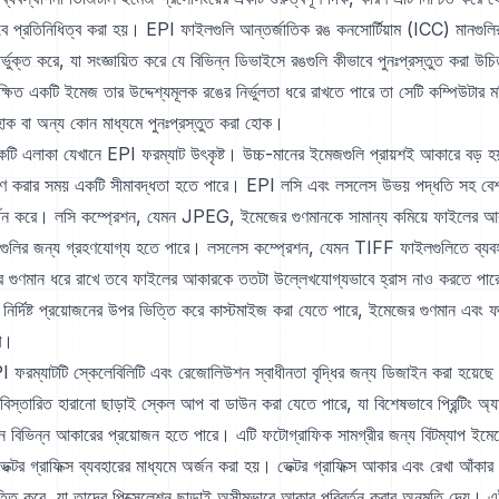
াবে প্রতিনিধিত্ব করা হয়। EPI ফাইলগুলি আন্তর্জাতিক রঙ কনসোর্টিয়াম (ICC) মানগুল
্ভুক্ত করে, যা সংজ্ঞায়িত করে যে বিভিন্ন ডিভাইসে রঙগুলি কীভাবে পুনঃপ্রস্তুত করা উ
্ষিত একটি ইমেজ তার উদ্দেশ্যমূলক রঙের নির্ভুলতা ধরে রাখতে পারে তা সেটি কম্পিউটার 
 হোক বা অন্য কোন মাধ্যমে পুনঃপ্রস্তুত করা হোক।
টি এলাকা যেখানে EPI ফরম্যাট উৎকৃষ্ট। উচ্চ-মানের ইমেজগুলি প্রায়শই আকারে বড় হ
ক্ষণ করার সময় একটি সীমাবদ্ধতা হতে পারে। EPI লসি এবং লসলেস উভয় পদ্ধতি সহ বেশ
্থন করে। লসি কম্প্রেশন, যেমন JPEG, ইমেজের গুণমানকে সামান্য কমিয়ে ফাইলের আক
িকেশনগুলির জন্য গ্রহণযোগ্য হতে পারে। লসলেস কম্প্রেশন, যেমন TIFF ফাইলগুলিতে ব্য
গুণমান ধরে রাখে তবে ফাইলের আকারকে ততটা উল্লেখযোগ্যভাবে হ্রাস নাও করতে পারে
ীর নির্দিষ্ট প্রয়োজনের উপর ভিত্তি করে কাস্টমাইজ করা যেতে পারে, ইমেজের গুণমান এবং
খে।
 ফরম্যাটটি স্কেলেবিলিটি এবং রেজোলিউশন স্বাধীনতা বৃদ্ধির জন্য ডিজাইন করা হয়েছ
বিস্তারিত হারানো ছাড়াই স্কেল আপ বা ডাউন করা যেতে পারে, যা বিশেষভাবে প্রিন্টিং অ্য
ে বিভিন্ন আকারের প্রয়োজন হতে পারে। এটি ফটোগ্রাফিক সামগ্রীর জন্য বিটম্যাপ ইমেজ
ভেক্টর গ্রাফিক্স ব্যবহারের মাধ্যমে অর্জন করা হয়। ভেক্টর গ্রাফিক্স আকার এবং রেখা আঁকা
তি করে, যা তাদের পিক্সেলেশন ছাড়াই অসীমভাবে আকার পরিবর্তন করার অনুমতি দেয়। এই