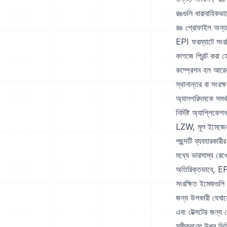
রঙগুলি ধারাবাহিকভ
রঙ প্রোফাইল অন্তর
EPI ফরম্যাটে সংরক
কাগজে প্রিন্ট করা
কম্প্রেশন হল আরেক
স্থানান্তর বা সংর
অ্যালগরিদমকে সমর
নির্দিষ্ট অ্যাপ্ল
LZW, মূল ইমেজের 
পছন্দটি ব্যবহারকার
মধ্যে ভারসাম্য রে
অতিরিক্তভাবে, EPI
সংরক্ষিত ইমেজগুলি 
জন্য উপকারী যেখান
এবং টেক্সটের জন্য 
সমীকরণের উপর ভিত্