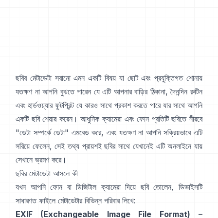
ছবির মেটাডেটা সরানো এমন একটি বিষয় যা ছোট এবং প্রযুক্তিগত শোনায়
যতক্ষণ না আপনি বুঝতে পারেন যে এটি আপনার বাড়ির ঠিকানা, দৈনন্দিন রুটিন
এবং হার্ডওয়্যার ফুটপ্রিন্ট যে কারও সাথে প্রকাশ করতে পারে যার সাথে আপনি
একটি ছবি শেয়ার করেন। আধুনিক ক্যামেরা এবং ফোন প্রতিটি ছবিতে নীরবে
"ডেটা সম্পর্কে ডেটা" এমবেড করে, এবং যতক্ষণ না আপনি সক্রিয়ভাবে এটি
সরিয়ে ফেলেন, সেই তথ্য প্রায়শই ছবির সাথে যেখানেই এটি অনলাইনে যায়
সেখানে ভ্রমণ করে।
ছবির মেটাডেটা আসলে কী
যখন আপনি ফোন বা ডিজিটাল ক্যামেরা দিয়ে ছবি তোলেন, ডিভাইসটি
সাধারণত ফাইলে মেটাডেটার বিভিন্ন পরিবার লিখে:
EXIF (Exchangeable Image File Format)
–