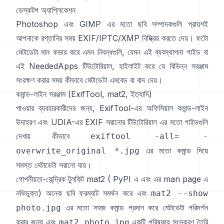
ডেস্কটপ অ্যাপ্লিকেশন
Photoshop এবং GIMP এর মতো ছবি সম্পাদকগুলি প্রায়শই
আপনাকে রপ্তানির সময় EXIF/IPTC/XMP নিষ্ক্রিয় করতে দেয়। ফটো
মেটাডেটা মান কভার করে এমন নিবন্ধগুলি, যেমন
এই ব্যবস্থাপনা গাইড
বা
এই NeededApps টিউটোরিয়াল
, হাইলাইট করে যে বিভিন্ন সরঞ্জাম
সংরক্ষণ করার সময় কীভাবে মেটাডেটা এমবেড বা বাদ দেয়।
কমান্ড-লাইন সরঞ্জাম (ExifTool, mat2, ইত্যাদি)
পাওয়ার ব্যবহারকারীদের জন্য,
ExifTool-এর অফিসিয়াল কমান্ড-লাইন
উদাহরণ
এবং
UDIA-এর EXIF সরানোর টিউটোরিয়াল
এর মতো গাইডগুলি
দেখায় কীভাবে
exiftool -all= -
এর মতো কমান্ড দিয়ে
overwrite_original *.jpg
সমস্ত মেটাডেটা সরানো যায়।
গোপনীয়তা-কেন্দ্রিক টুলকিট
mat2
(
PyPI
এ এবং
এর man page
এ
নথিভুক্ত) অনেক ছবি ফরম্যাট সমর্থন করে এবং
mat2 --show
এর মতো সহজ কমান্ড প্রদান করে মেটাডেটা পরিদর্শন
photo.jpg
করার জন্য এবং
একটি পরিষ্কার সংস্করণ তৈরি
mat2 photo.jpg