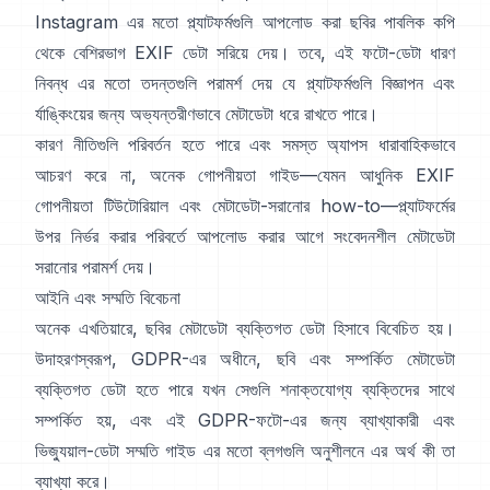
Instagram এর মতো প্ল্যাটফর্মগুলি আপলোড করা ছবির পাবলিক কপি
থেকে বেশিরভাগ EXIF ডেটা সরিয়ে দেয়। তবে,
এই ফটো-ডেটা ধারণ
নিবন্ধ
এর মতো তদন্তগুলি পরামর্শ দেয় যে প্ল্যাটফর্মগুলি বিজ্ঞাপন এবং
র্যাঙ্কিংয়ের জন্য অভ্যন্তরীণভাবে মেটাডেটা ধরে রাখতে পারে।
কারণ নীতিগুলি পরিবর্তন হতে পারে এবং সমস্ত অ্যাপস ধারাবাহিকভাবে
আচরণ করে না, অনেক গোপনীয়তা গাইড—যেমন
আধুনিক EXIF
গোপনীয়তা টিউটোরিয়াল
এবং
মেটাডেটা-সরানোর how-to
—প্ল্যাটফর্মের
উপর নির্ভর করার পরিবর্তে আপলোড করার আগে সংবেদনশীল মেটাডেটা
সরানোর পরামর্শ দেয়।
আইনি এবং সম্মতি বিবেচনা
অনেক এখতিয়ারে, ছবির মেটাডেটা ব্যক্তিগত ডেটা হিসাবে বিবেচিত হয়।
উদাহরণস্বরূপ, GDPR-এর অধীনে,
ছবি এবং সম্পর্কিত মেটাডেটা
ব্যক্তিগত ডেটা হতে পারে
যখন সেগুলি শনাক্তযোগ্য ব্যক্তিদের সাথে
সম্পর্কিত হয়, এবং
এই GDPR-ফটো-এর জন্য ব্যাখ্যাকারী
এবং
ভিজ্যুয়াল-ডেটা সম্মতি গাইড
এর মতো ব্লগগুলি অনুশীলনে এর অর্থ কী তা
ব্যাখ্যা করে।