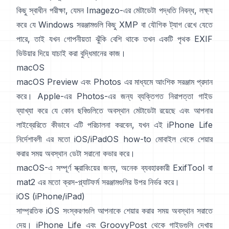
কিছু স্বাধীন পরীক্ষা, যেমন
Imagezo-এর মেটাডেটা পদ্ধতি নিবন্ধ
, লক্ষ্য
করে যে Windows সরঞ্জামগুলি কিছু XMP বা যৌগিক ট্যাগ রেখে যেতে
পারে, তাই যখন গোপনীয়তা ঝুঁকি বেশি থাকে তখন একটি পৃথক EXIF
ভিউয়ার দিয়ে যাচাই করা বুদ্ধিমানের কাজ।
macOS
macOS Preview এবং Photos এর মাধ্যমে আংশিক সরঞ্জাম প্রদান
করে। Apple-এর
Photos-এর জন্য ব্যক্তিগত নিরাপত্তা গাইড
ব্যাখ্যা করে যে কোন ছবিগুলিতে অবস্থান মেটাডেটা রয়েছে এবং আপনার
লাইব্রেরিতে কীভাবে এটি পরিচালনা করবেন, যখন
এই iPhone Life
নির্দেশাবলী
এর মতো iOS/iPadOS how-to মোবাইল থেকে শেয়ার
করার সময় অবস্থান ডেটা সরানো কভার করে।
macOS-এ সম্পূর্ণ স্ক্রাবিংয়ের জন্য, অনেক ব্যবহারকারী
ExifTool
বা
mat2
এর মতো ক্রস-প্ল্যাটফর্ম সরঞ্জামগুলির উপর নির্ভর করে।
iOS (iPhone/iPad)
সাম্প্রতিক iOS সংস্করণগুলি আপনাকে শেয়ার করার সময় অবস্থান সরাতে
দেয়।
iPhone Life
এবং
GroovyPost
থেকে গাইডগুলি দেখায়