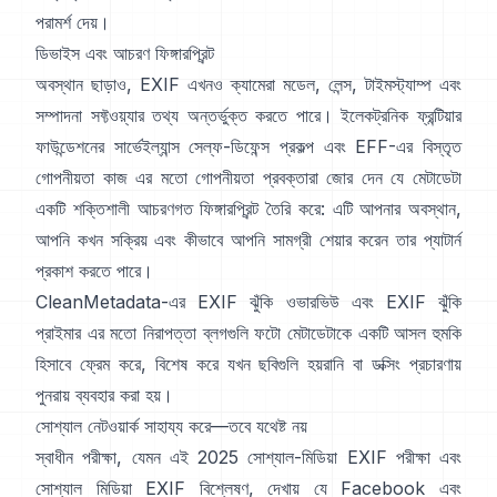
পরামর্শ দেয়।
ডিভাইস এবং আচরণ ফিঙ্গারপ্রিন্ট
অবস্থান ছাড়াও, EXIF এখনও ক্যামেরা মডেল, লেন্স, টাইমস্ট্যাম্প এবং
সম্পাদনা সফ্টওয়্যার তথ্য অন্তর্ভুক্ত করতে পারে।
ইলেকট্রনিক ফ্রন্টিয়ার
ফাউন্ডেশনের সার্ভেইল্যান্স সেল্ফ-ডিফেন্স প্রকল্প
এবং
EFF-এর বিস্তৃত
গোপনীয়তা কাজ
এর মতো গোপনীয়তা প্রবক্তারা জোর দেন যে মেটাডেটা
একটি শক্তিশালী আচরণগত ফিঙ্গারপ্রিন্ট তৈরি করে: এটি আপনার অবস্থান,
আপনি কখন সক্রিয় এবং কীভাবে আপনি সামগ্রী শেয়ার করেন তার প্যাটার্ন
প্রকাশ করতে পারে।
CleanMetadata-এর EXIF ঝুঁকি ওভারভিউ
এবং
EXIF ঝুঁকি
প্রাইমার
এর মতো নিরাপত্তা ব্লগগুলি ফটো মেটাডেটাকে একটি আসল হুমকি
হিসাবে ফ্রেম করে, বিশেষ করে যখন ছবিগুলি হয়রানি বা ডক্সিং প্রচারণায়
পুনরায় ব্যবহার করা হয়।
সোশ্যাল নেটওয়ার্ক সাহায্য করে—তবে যথেষ্ট নয়
স্বাধীন পরীক্ষা, যেমন
এই 2025 সোশ্যাল-মিডিয়া EXIF পরীক্ষা
এবং
সোশ্যাল মিডিয়া EXIF বিশ্লেষণ
, দেখায় যে Facebook এবং