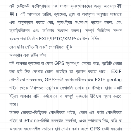
এই মেটাডেটা ফটোগ্রাফার এবং সম্পদ ব্যবস্থাপকদের জন্য অত্যন্ত有
用। এটি আপনাকে তারিখ, ক্যামেরা, লেন্স বা অবস্থান অনুসারে সাজানো
এবং অনুসন্ধান করতে দেয়; স্বয়ংক্রিয় সংশোধন প্রয়োগ করুন; এবং
অ্যাট্রিবিউশন এবং অধিকার সংরক্ষণ করুন। সম্পূর্ণ ডিজিটাল সম্পদ
ব্যবস্থাপনা সিস্টেম EXIF/IPTC/XMP-এর উপর নির্মিত।
কেন ছবির মেটাডেটা একটি গোপনীয়তা ঝুঁকি
অবস্থান এবং রুটিন ফাঁস
যদি আপনার ক্যামেরা বা ফোন GPS স্থানাঙ্ক এমবেড করে, প্রতিটি শেয়ার
করা ছবি ঠিক কোথায় তোলা হয়েছিল তা প্রকাশ করতে পারে।
EXIF
গোপনীয়তা গবেষকদের
,
GPS-ডেটা ব্যাখ্যাকারীদের
এবং
EXIF geotag
গাইড
থেকে নিরাপত্তা-কেন্দ্রিক লেখাগুলি দেখায় যে কীভাবে ছবির একটি
স্ট্রিম আপনার বাড়ি, কর্মক্ষেত্র বা সম্পূর্ণ ভ্রমণের ইতিহাস ম্যাপ করতে
পারে।
অনেক ভোক্তা-ভিত্তিক গোপনীয়তা গাইড, যেমন
এই ফটো গোপনীয়তা
গাইড
বা
iPhone-নির্দিষ্ট অবস্থান সতর্কতা
, এখন স্পষ্টভাবে শিশু, বাড়ি বা
অন্যান্য সংবেদনশীল স্থানের ছবি শেয়ার করার আগে GPS ডেটা সরানোর