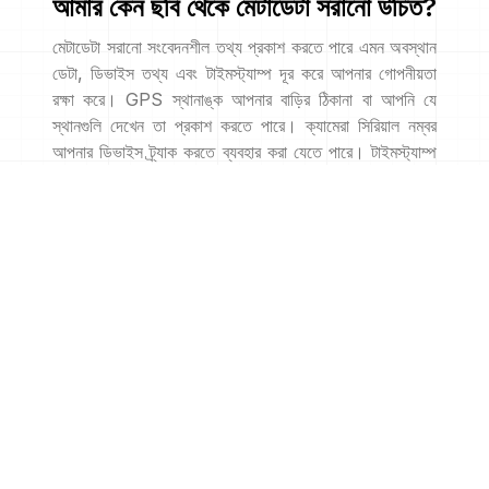
আমার কেন ছবি থেকে মেটাডেটা সরানো উচিত?
মেটাডেটা সরানো সংবেদনশীল তথ্য প্রকাশ করতে পারে এমন অবস্থান
ডেটা, ডিভাইস তথ্য এবং টাইমস্ট্যাম্প দূর করে আপনার গোপনীয়তা
রক্ষা করে। GPS স্থানাঙ্ক আপনার বাড়ির ঠিকানা বা আপনি যে
স্থানগুলি দেখেন তা প্রকাশ করতে পারে। ক্যামেরা সিরিয়াল নম্বর
আপনার ডিভাইস ট্র্যাক করতে ব্যবহার করা যেতে পারে। টাইমস্ট্যাম্প
আপনার দৈনন্দিন রুটিন প্রকাশ করতে পারে। মেটাডেটা সরানো
অনলাইনে ফটো পোস্ট করার সময় এই তথ্য শেয়ার হওয়া থেকে বাধা
দেয়।
মেটাডেটা সরানো কি ছবির মানকে প্রভাবিত
করে?
না, মেটাডেটা সরানো ছবির মানকে একেবারেই প্রভাবিত করে না।
মেটাডেটা প্রকৃত ছবির ডেটা থেকে আলাদা। শুধুমাত্র এমবেড করা
তথ্য সরানো হয়; সমস্ত পিক্সেল, রঙ এবং ছবির বিবরণ সম্পূর্ণরূপে
অপরিবর্তিত থাকে। মেটাডেটা সরানোর আগে এবং পরে আপনার
ফটোগুলি অভিন্ন দেখাবে।
আমার ছবিগুলি কি সার্ভারে আপলোড করা হয়?