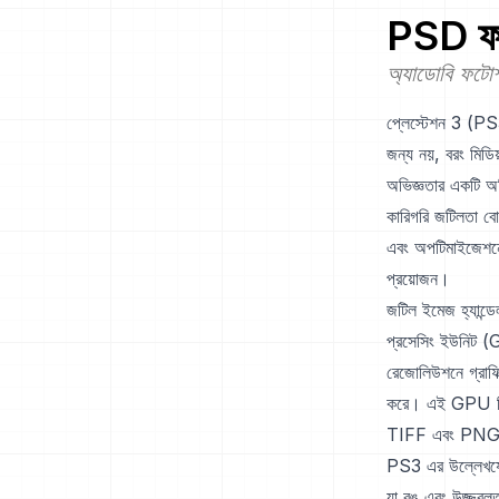
PSD
ফর
অ্যাডোবি ফটোশ
প্লেস্টেশন 3 (PS3
জন্য নয়, বরং মিডি
অভিজ্ঞতার একটি অব
কারিগরি জটিলতা বো
এবং অপটিমাইজেশনের 
প্রয়োজন।
জটিল ইমেজ হ্যান্ড
প্রসেসিং ইউনিট 
রেজোলিউশনে গ্রাফিক
করে। এই GPU বিভ
TIFF এবং PNG, সে
PS3 এর উল্লেখযোগ্
যা রঙ এবং উজ্জ্বল