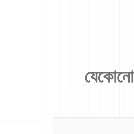
যেকোনো