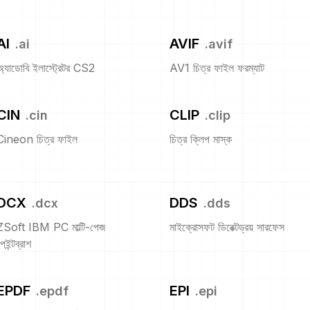
AI
AVIF
.
ai
.
avif
অ্যাডোবি ইলাস্ট্রেটর CS2
AV1 চিত্র ফাইল ফরম্যাট
CIN
CLIP
.
cin
.
clip
Cineon চিত্র ফাইল
চিত্র ক্লিপ মাস্ক
DCX
DDS
.
dcx
.
dds
ZSoft IBM PC মাল্টি-পেজ
মাইক্রোসফট ডিরেক্টড্রয় সারফেস
েইন্টব্রাশ
EPDF
EPI
.
epdf
.
epi