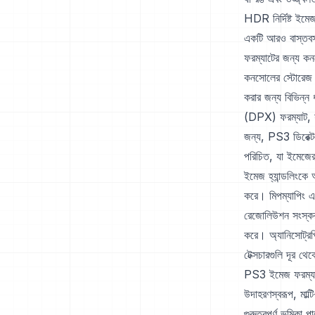
HDR নির্দিষ্ট ইমেজ
একটি আরও বাস্তবসম
ফরম্যাটের জন্য কন
কনসোলের স্টোরেজ 
করার জন্য বিভিন্ন
(DPX) ফরম্যাট, যা
জন্য, PS3 ডিরেক্ট
পরিচিত, যা ইমেজে
ইমেজ হ্যান্ডলিংকে
করে। মিপম্যাপিং এক
রেজোলিউশন সংস্করণ
করে। অ্যানিসোট্রপি
টেক্সচারগুলি দূর থ
PS3 ইমেজ ফরম্যাট 
উদাহরণস্বরূপ, মাল
গুরুত্বপূর্ণ ভূমিক