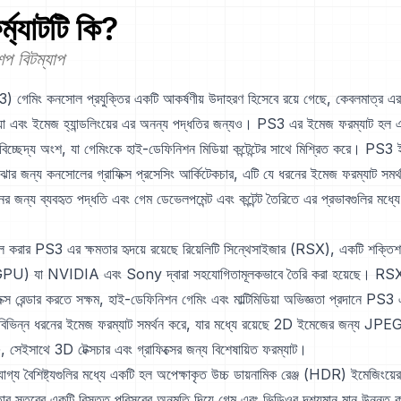
্ম্যাটটি কি?
প বিটম্যাপ
) গেমিং কনসোল প্রযুক্তির একটি আকর্ষণীয় উদাহরণ হিসেবে রয়ে গেছে, কেবলমাত্র এর 
য়া এবং ইমেজ হ্যান্ডলিংয়ের এর অনন্য পদ্ধতির জন্যও। PS3 এর ইমেজ ফরম্যাট হল এর স
িচ্ছেদ্য অংশ, যা গেমিংকে হাই-ডেফিনিশন মিডিয়া কন্টেন্টের সাথে মিশ্রিত করে। PS3
ঝার জন্য কনসোলের গ্রাফিক্স প্রসেসিং আর্কিটেকচার, এটি যে ধরনের ইমেজ ফরম্যাট সমর্
জন্য ব্যবহৃত পদ্ধতি এবং গেম ডেভেলপমেন্ট এবং কন্টেন্ট তৈরিতে এর প্রভাবগুলির মধ্যে
েল করার PS3 এর ক্ষমতার হৃদয়ে রয়েছে রিয়েলিটি সিন্থেসাইজার (RSX), একটি শক্তিশাল
(GPU) যা NVIDIA এবং Sony দ্বারা সহযোগিতামূলকভাবে তৈরি করা হয়েছে। RSX
্স রেন্ডার করতে সক্ষম, হাই-ডেফিনিশন গেমিং এবং মাল্টিমিডিয়া অভিজ্ঞতা প্রদানে PS3 এ
িন্ন ধরনের ইমেজ ফরম্যাট সমর্থন করে, যার মধ্যে রয়েছে 2D ইমেজের জন্য J
ইসাথে 3D টেক্সচার এবং গ্রাফিক্সের জন্য বিশেষায়িত ফরম্যাট।
য বৈশিষ্ট্যগুলির মধ্যে একটি হল অপেক্ষাকৃত উচ্চ ডায়নামিক রেঞ্জ (HDR) ইমেজিংয়ের
তার স্তরের একটি বিস্তৃত পরিসরের অনুমতি দিয়ে গেম এবং ভিডিওর দৃশ্যমান মান উন্