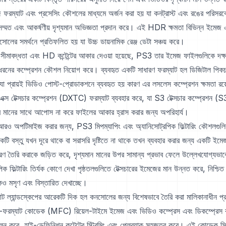
 ফরম্যাট এবং প্রসেসিং কৌশলের মাধ্যমে অর্জন করা হয় যা কনট্রাস্ট এবং রঙের পরিসরকে 
্মত এবং আকর্ষণীয় দৃশ্যমান অভিজ্ঞতা প্রদান করে। এই HDR ক্ষমতা বিভিন্ন ইমেজ এব
সোলের সমর্থনে প্রতিফলিত হয় যা উচ্চ ডায়নামিক রেঞ্জ ডেটা সঞ্চয় করে।
সীমাবদ্ধতা এবং HD কন্টেন্টের আকার দেওয়া হয়েছে, PS3 তার ইমেজ ফাইলগুলিকে দক্ষ
 ধরনের কম্প্রেশন কৌশল নিয়োগ করে। ব্যবহৃত একটি সাধারণ ফরম্যাট হল ডিজিটাল পিকচার
 প্রায়ই ভিডিও পোস্ট-প্রোডাকশনে ব্যবহৃত হয় কারণ এর লসলেস কম্প্রেশন ক্ষমতা রয়ে
এক্স টেক্সচার কম্প্রেশন (DXTC) ফরম্যাট ব্যবহার করে, যা S3 টেক্সচার কম্প্রেশন 
র মানের সাথে আপোস না করে ফাইলের আকার হ্রাস করার জন্য অপরিহার্য।
 আরও অপটিমাইজ করার জন্য, PS3 মিপম্যাপিং এবং অ্যানিসোট্রপিক ফিল্টারিং কৌশলগুলির
টি বস্তু যখন দূরে থাকে বা সরাসরি দৃষ্টিতে না থাকে তখন ব্যবহার করার জন্য একটি ইমেজ 
 তৈরি করাকে জড়িত করে, দৃশ্যমান মানের উপর সামান্য প্রভাব ফেলে উল্লেখযোগ্যভাবে 
ক ফিল্টারিং তির্যক কোণে দেখা পৃষ্ঠতলগুলিতে টেক্সচারের ইমেজের মান উন্নত করে, নিশ্চি
েকেও মসৃণ এবং বিস্তারিত দেখাচ্ছে।
ল্যান্ডস্কেপের আরেকটি দিক হল কনসোলের জন্য বিশেষভাবে তৈরি করা মালিকানাধীন প্র
্টি-ফরম্যাট কোডেক (MFC) রিয়েল-টাইমে ইমেজ এবং ভিডিও কম্প্রেস এবং ডিকম্প্রেস ক
া পালন করে, হাই-ডেফিনিশন কন্টেন্টের স্ট্রিমিং এবং প্লেব্যাক সহজতর করে। এই কোডেক 