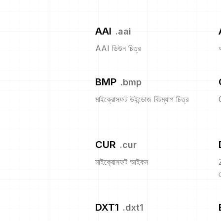
AAI
.
aai
AAI ডিউন চিত্র
BMP
.
bmp
মাইক্রোসফট উইন্ডোজ বিটম্যাপ চিত্র
CUR
.
cur
মাইক্রোসফট আইকন
প
DXT1
.
dxt1