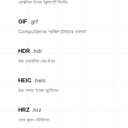
ফ্লেক্সিবল ইমেজ ট্রান্সপোর্ট সিস্টেম
GIF
.
gif
CompuServe গ্রাফিক্স ইন্টারচেঞ্জ ফরম্যাট
HDR
.
hdr
উচ্চ ডায়নামিক রেঞ্জ চিত্র
HEIC
.
heic
উচ্চ দক্ষতা ইমেজ কন্টেইনার
HRZ
.
hrz
স্লো স্ক্যান টেলিভিশন