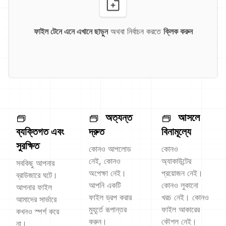
ফাইল টেনে এনে এখানে ছাড়ুন
অথবা নির্বাচন করতে
ক্লিক করুন
অত্যন্ত
আসলে
ব্যক্তিগত এবং
দ্রুত
বিনামূল্যে
সুরক্ষিত
কোনও আপলোড
কোনও
নেই, কোনও
অ্যাকাউন্টের
সবকিছু আপনার
অপেক্ষা নেই।
প্রয়োজন নেই।
ব্রাউজারে ঘটে।
আপনি একটি
কোনও লুকানো
আপনার ফাইল
ফাইল ড্রপ করার
খরচ নেই। কোনও
আমাদের সার্ভারে
মুহূর্তে রূপান্তর
ফাইল আকারের
কখনও স্পর্শ করে
করুন।
কৌশল নেই।
না।