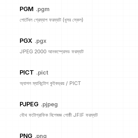
PGM
.
pgm
পোর্টেবল গ্রেম্যাপ ফরম্যাট (ধূসর স্কেল)
PGX
.
pgx
JPEG 2000 আনকম্প্রেসড ফরম্যাট
PICT
.
pict
অ্যাপল ম্যাকিন্টোশ কুইকড্রয় / PICT
PJPEG
.
pjpeg
যৌথ ফটোগ্রাফিক বিশেষজ্ঞ গোষ্ঠী JFIF ফরম্যাট
PNG
.
png