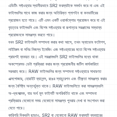
এডিটিং সফ্টওয়্যার স্থানীয়ভাবে SR2 ফরম্যাটকে সমর্থন করে না এবং এই
ফাইলগুলির সাথে কাজ করার জন্য অতিরিক্ত প্লাগইন বা কনভার্টারের
প্রয়োজন হতে পারে। এটি এমন একটি ওয়ার্কফ্লোর প্রয়োজন করে যা এই
বৃহত্তর ফাইলগুলি এবং বিশেষ সফ্টওয়্যার বা রূপান্তর সরঞ্জামের সম্ভাব্য
প্রয়োজনকে সামঞ্জস্য করতে পারে।
যখন SR2 ফাইলগুলি সম্পাদনা করার কথা আসে, তখন অ্যাডোব ফটোশপ,
লাইটরুম বা সনির নিজস্ব ইমেজিং এজ সফ্টওয়্যারের মতো বিশেষ সফ্টওয়্যার
প্রায়শই ব্যবহৃত হয়। এই সরঞ্জামগুলি SR2 ফাইলগুলির মধ্যে থাকা
অকম্প্রেসড ডেটা প্রক্রিয়া করার জন্য প্রয়োজনীয় জটিল কার্যকারিতা
সরবরাহ করে। RAW ফাইলগুলির জন্য সম্পাদনা সফ্টওয়্যারে সাধারণত
এক্সপোজার, হোয়াইট ব্যালেন্স, রঙের স্যাচুরেশন এবং তীক্ষ্ণতা সামঞ্জস্য করার
জন্য বৈশিষ্ট্য অন্তর্ভুক্ত থাকে। RAW ফাইলগুলিতে করা সামঞ্জস্যগুলি
অ-ধ্বংসাত্মক, যার অর্থ মূল ফাইলটি অপরিবর্তিত থাকে এবং সম্পাদনা
প্রক্রিয়ার যেকোনো সময় যেকোনো সামঞ্জস্য পুনরায় দেখা বা সংশোধন করা
যেতে পারে।
কারিগরি দিকগুলি ছাড়াও, SR2 বা যেকোনো RAW ফরম্যাট ব্যবহারের