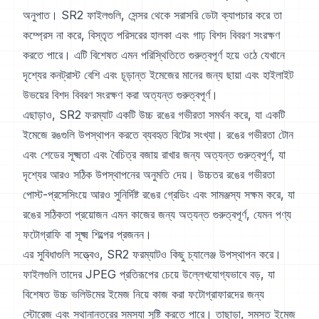
অনুপাত। SR2 ফাইলগুলি, সেন্সর থেকে সরাসরি ডেটা ক্যাপচার করে তা
কম্প্রেস না করে, বিস্তৃত পরিসরের হালকা এবং গাঢ় বিশদ বিবরণ সংরক্ষণ
করতে পারে। এটি বিশেষত এমন পরিস্থিতিতে গুরুত্বপূর্ণ হয়ে ওঠে যেখানে
দৃশ্যের কনট্রাস্ট বেশি এবং চূড়ান্ত ইমেজের মানের জন্য ছায়া এবং হাইলাইট
উভয়ের বিশদ বিবরণ সংরক্ষণ করা অত্যন্ত গুরুত্বপূর্ণ।
এছাড়াও, SR2 ফরম্যাট একটি উচ্চ রঙের গভীরতা সমর্থন করে, যা একটি
ইমেজে রঙগুলি উপস্থাপন করতে ব্যবহৃত বিটের সংখ্যা। রঙের গভীরতা টোন
এবং শেডের সূক্ষ্মতা এবং বৈচিত্র বজায় রাখার জন্য অত্যন্ত গুরুত্বপূর্ণ, যা
দৃশ্যের আরও সঠিক উপস্থাপনের অনুমতি দেয়। উচ্চতর রঙের গভীরতা
পোস্ট-প্রসেসিংয়ে আরও সুনির্দিষ্ট রঙের গ্রেডিং এবং সামঞ্জস্য সক্ষম করে, যা
রঙের সঠিকতা প্রয়োজন এমন কাজের জন্য অত্যন্ত গুরুত্বপূর্ণ, যেমন পণ্য
ফটোগ্রাফি বা সূক্ষ্ম শিল্পের প্রজনন।
এর সুবিধাগুলি সত্ত্বেও, SR2 ফরম্যাটও কিছু চ্যালেঞ্জ উপস্থাপন করে।
ফাইলগুলি তাদের JPEG প্রতিরূপের চেয়ে উল্লেখযোগ্যভাবে বড়, যা
বিশেষত উচ্চ ভলিউমের ইমেজ নিয়ে কাজ করা ফটোগ্রাফারদের জন্য
স্টোরেজ এবং স্থানান্তরের সমস্যা সৃষ্টি করতে পারে। তাছাড়া, সমস্ত ইমেজ