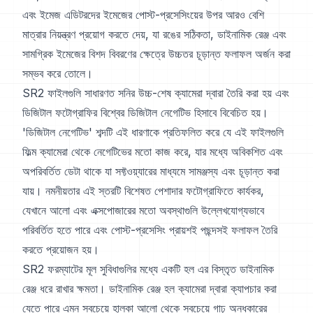
এবং ইমেজ এডিটরদের ইমেজের পোস্ট-প্রসেসিংয়ের উপর আরও বেশি
মাত্রার নিয়ন্ত্রণ প্রয়োগ করতে দেয়, যা রঙের সঠিকতা, ডাইনামিক রেঞ্জ এবং
সামগ্রিক ইমেজের বিশদ বিবরণের ক্ষেত্রে উচ্চতর চূড়ান্ত ফলাফল অর্জন করা
সম্ভব করে তোলে।
SR2 ফাইলগুলি সাধারণত সনির উচ্চ-শেষ ক্যামেরা দ্বারা তৈরি করা হয় এবং
ডিজিটাল ফটোগ্রাফির বিশ্বের ডিজিটাল নেগেটিভ হিসাবে বিবেচিত হয়।
'ডিজিটাল নেগেটিভ' শব্দটি এই ধারণাকে প্রতিফলিত করে যে এই ফাইলগুলি
ফিল্ম ক্যামেরা থেকে নেগেটিভের মতো কাজ করে, যার মধ্যে অবিকশিত এবং
অপরিবর্তিত ডেটা থাকে যা সফ্টওয়্যারের মাধ্যমে সামঞ্জস্য এবং চূড়ান্ত করা
যায়। নমনীয়তার এই স্তরটি বিশেষত পেশাদার ফটোগ্রাফিতে কার্যকর,
যেখানে আলো এবং এক্সপোজারের মতো অবস্থাগুলি উল্লেখযোগ্যভাবে
পরিবর্তিত হতে পারে এবং পোস্ট-প্রসেসিং প্রায়শই পছন্দসই ফলাফল তৈরি
করতে প্রয়োজন হয়।
SR2 ফরম্যাটের মূল সুবিধাগুলির মধ্যে একটি হল এর বিস্তৃত ডাইনামিক
রেঞ্জ ধরে রাখার ক্ষমতা। ডাইনামিক রেঞ্জ হল ক্যামেরা দ্বারা ক্যাপচার করা
যেতে পারে এমন সবচেয়ে হালকা আলো থেকে সবচেয়ে গাঢ় অন্ধকারের