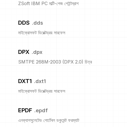
ZSoft IBM PC মাল্টি-পেজ পেইন্টব্রাশ
DDS
.
dds
মাইক্রোসফট ডিরেক্টড্রয় সারফেস
DPX
.
dpx
SMTPE 268M-2003 (DPX 2.0) চিত্র
DXT1
.
dxt1
মাইক্রোসফট ডিরেক্টড্রয় সারফেস
EPDF
.
epdf
এনক্যাপসুলেটেড পোর্টেবল ডকুমেন্ট ফরম্যাট