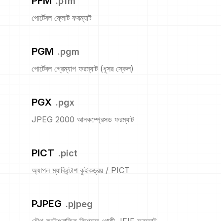
PFM
.
pfm
পোর্টেবল ফ্লোট ফরম্যাট
PGM
.
pgm
পোর্টেবল গ্রেম্যাপ ফরম্যাট (ধূসর স্কেল)
PGX
.
pgx
JPEG 2000 আনকম্প্রেসড ফরম্যাট
PICT
.
pict
অ্যাপল ম্যাকিন্টোশ কুইকড্রয় / PICT
PJPEG
.
pjpeg