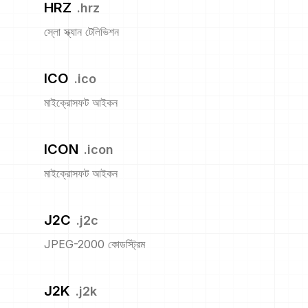
HRZ
.
hrz
স্লো স্ক্যান টেলিভিশন
ICO
.
ico
মাইক্রোসফট আইকন
ICON
.
icon
মাইক্রোসফট আইকন
J2C
.
j2c
JPEG-2000 কোডস্ট্রিম
J2K
.
j2k