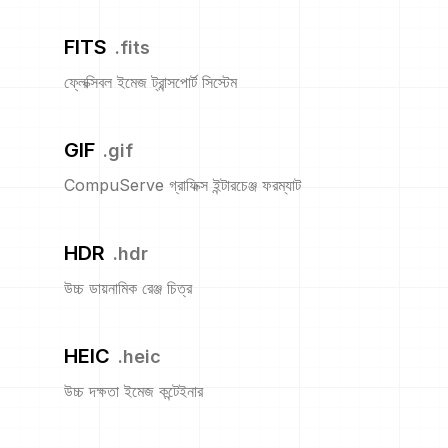
FITS
.
fits
ফ্লেক্সিবল ইমেজ ট্রান্সপোর্ট সিস্টেম
GIF
.
gif
CompuServe গ্রাফিক্স ইন্টারচেঞ্জ ফরম্যাট
HDR
.
hdr
উচ্চ ডায়নামিক রেঞ্জ চিত্র
HEIC
.
heic
উচ্চ দক্ষতা ইমেজ কন্টেইনার