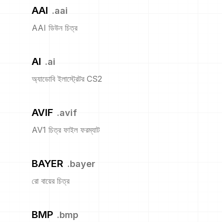
AAI
.
aai
AAI ডিউন চিত্র
AI
.
ai
অ্যাডোবি ইলাস্ট্রেটর CS2
AVIF
.
avif
AV1 চিত্র ফাইল ফরম্যাট
BAYER
.
bayer
রো বায়ের চিত্র
BMP
.
bmp