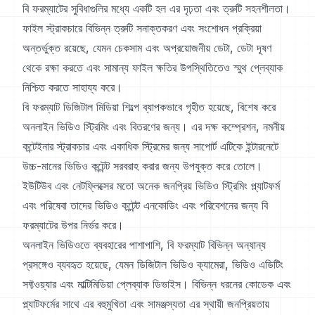
বি ফরম্যাটের সুবিধাগুলির মধ্যে একটি হল এর দৃঢ়তা এবং ত্রুটি সহনশীলতা।
ফাইল স্ট্রাকচারে বিভিন্ন ত্রুটি সনাক্তকরণ এবং সংশোধন প্রক্রিয়া
অন্তর্ভুক্ত রয়েছে, যেমন চেকসাম এবং অপ্রয়োজনীয় ডেটা, ডেটা দূষণ
থেকে রক্ষা করতে এবং সামান্য ফাইল ক্ষতির উপস্থিতিতেও স্মুথ প্লেব্যাক
নিশ্চিত করতে সাহায্য করে।
বি ফরম্যাট ডিজিটাল মিডিয়া শিল্পে ব্যাপকভাবে গৃহীত হয়েছে, বিশেষ করে
অনলাইন ভিডিও স্ট্রিমিং এবং বিতরণের জন্য। এর দক্ষ কম্প্রেশন, নমনীয়
কন্টেইনার স্ট্রাকচার এবং একাধিক স্ট্রিমের জন্য সাপোর্ট এটিকে ইন্টারনেটে
উচ্চ-মানের ভিডিও কন্টেন্ট সরবরাহ করার জন্য উপযুক্ত করে তোলে।
ইউটিউব এবং নেটফ্লিক্সের মতো অনেক জনপ্রিয় ভিডিও স্ট্রিমিং প্ল্যাটফর্ম
এবং পরিষেবা তাদের ভিডিও কন্টেন্ট এনকোডিং এবং পরিবেশনের জন্য বি
ফরম্যাটের উপর নির্ভর করে।
অনলাইন ভিডিওতে ব্যবহারের পাশাপাশি, বি ফরম্যাট বিভিন্ন অন্যান্য
প্রসঙ্গেও ব্যবহৃত হয়েছে, যেমন ডিজিটাল ভিডিও ক্যামেরা, ভিডিও এডিটিং
সফ্টওয়্যার এবং মাল্টিমিডিয়া প্লেব্যাক ডিভাইস। বিভিন্ন ধরনের কোডেক এবং
প্ল্যাটফর্মের সাথে এর বহুমুখিতা এবং সামঞ্জস্যতা এর স্থায়ী জনপ্রিয়তায়