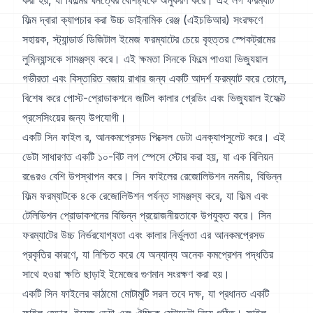
করা হয়, যা ফিল্মের ঘনত্বের বৈশিষ্ট্যকে অনুকরণ করে। এই লগ ফরম্যাট
ফিল্ম দ্বারা ক্যাপচার করা উচ্চ ডাইনামিক রেঞ্জ (এইচডিআর) সংরক্ষণে
সহায়ক, স্ট্যান্ডার্ড ডিজিটাল ইমেজ ফরম্যাটের চেয়ে বৃহত্তর স্পেকট্রামের
লুমিন্যান্সকে সামঞ্জস্য করে। এই ক্ষমতা সিনকে ফিল্মে পাওয়া ভিজ্যুয়াল
গভীরতা এবং বিস্তারিত বজায় রাখার জন্য একটি আদর্শ ফরম্যাট করে তোলে,
বিশেষ করে পোস্ট-প্রোডাকশনে জটিল কালার গ্রেডিং এবং ভিজ্যুয়াল ইফেক্ট
প্রসেসিংয়ের জন্য উপযোগী।
একটি সিন ফাইল র, আনকমপ্রেসড পিক্সেল ডেটা এনক্যাপসুলেট করে। এই
ডেটা সাধারণত একটি ১০-বিট লগ স্পেসে স্টোর করা হয়, যা এক বিলিয়ন
রঙেরও বেশি উপস্থাপন করে। সিন ফাইলের রেজোলিউশন নমনীয়, বিভিন্ন
ফিল্ম ফরম্যাটকে ৪কে রেজোলিউশন পর্যন্ত সামঞ্জস্য করে, যা ফিল্ম এবং
টেলিভিশন প্রোডাকশনের বিভিন্ন প্রয়োজনীয়তাকে উপযুক্ত করে। সিন
ফরম্যাটের উচ্চ নির্ভরযোগ্যতা এবং কালার নির্ভুলতা এর আনকমপ্রেসড
প্রকৃতির কারণে, যা নিশ্চিত করে যে অন্যান্য অনেক কমপ্রেশন পদ্ধতির
সাথে হওয়া ক্ষতি ছাড়াই ইমেজের গুণমান সংরক্ষণ করা হয়।
একটি সিন ফাইলের কাঠামো মোটামুটি সরল তবে দক্ষ, যা প্রধানত একটি