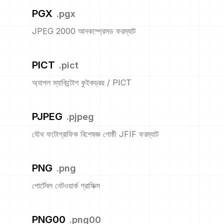
PGX
.
pgx
JPEG 2000 আনকম্প্রেসড ফরম্যাট
PICT
.
pict
অ্যাপল ম্যাকিন্টোশ কুইকড্রয় / PICT
PJPEG
.
pjpeg
যৌথ ফটোগ্রাফিক বিশেষজ্ঞ গোষ্ঠী JFIF ফরম্যাট
PNG
.
png
পোর্টেবল নেটওয়ার্ক গ্রাফিক্স
PNG00
.
png00