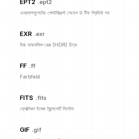
EPT2
.
ept2
এনক্যাপসুলেটেড পোস্টস্ক্রিপ্ট লেভেল II টিফ প্রিভিউ সহ
EXR
.
exr
উচ্চ ডায়নামিক-রেঞ্জ (HDR) চিত্র
FF
.
ff
Farbfeld
FITS
.
fits
ফ্লেক্সিবল ইমেজ ট্রান্সপোর্ট সিস্টেম
GIF
.
gif