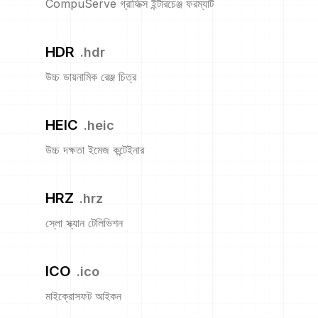
CompuServe গ্রাফিক্স ইন্টারচেঞ্জ ফরম্যাট
HDR
.
hdr
উচ্চ ডায়নামিক রেঞ্জ চিত্র
HEIC
.
heic
উচ্চ দক্ষতা ইমেজ কন্টেইনার
HRZ
.
hrz
স্লো স্ক্যান টেলিভিশন
ICO
.
ico
মাইক্রোসফট আইকন