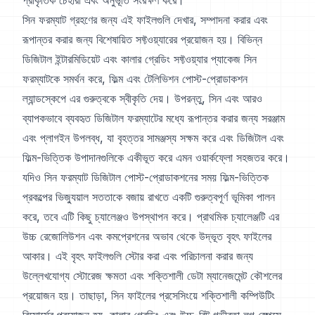
প্রাকৃতিক চেহারা এবং অনুভূতি সংরক্ষণ করে।
সিন ফরম্যাট গ্রহণের জন্য এই ফাইলগুলি দেখার, সম্পাদনা করার এবং
রূপান্তর করার জন্য বিশেষায়িত সফ্টওয়্যারের প্রয়োজন হয়। বিভিন্ন
ডিজিটাল ইন্টারমিডিয়েট এবং কালার গ্রেডিং সফ্টওয়্যার প্যাকেজ সিন
ফরম্যাটকে সমর্থন করে, ফিল্ম এবং টেলিভিশন পোস্ট-প্রোডাকশন
ল্যান্ডস্কেপে এর গুরুত্বকে স্বীকৃতি দেয়। উপরন্তু, সিন এবং আরও
ব্যাপকভাবে ব্যবহৃত ডিজিটাল ফরম্যাটের মধ্যে রূপান্তর করার জন্য সরঞ্জাম
এবং প্লাগইন উপলব্ধ, যা বৃহত্তর সামঞ্জস্য সক্ষম করে এবং ডিজিটাল এবং
ফিল্ম-ভিত্তিক উপাদানগুলিকে একীভূত করে এমন ওয়ার্কফ্লো সহজতর করে।
যদিও সিন ফরম্যাট ডিজিটাল পোস্ট-প্রোডাকশনের সময় ফিল্ম-ভিত্তিক
প্রকল্পের ভিজ্যুয়াল সততাকে বজায় রাখতে একটি গুরুত্বপূর্ণ ভূমিকা পালন
করে, তবে এটি কিছু চ্যালেঞ্জও উপস্থাপন করে। প্রাথমিক চ্যালেঞ্জটি এর
উচ্চ রেজোলিউশন এবং কমপ্রেশনের অভাব থেকে উদ্ভূত বৃহৎ ফাইলের
আকার। এই বৃহৎ ফাইলগুলি স্টোর করা এবং পরিচালনা করার জন্য
উল্লেখযোগ্য স্টোরেজ ক্ষমতা এবং শক্তিশালী ডেটা ম্যানেজমেন্ট কৌশলের
প্রয়োজন হয়। তাছাড়া, সিন ফাইলের প্রসেসিংয়ে শক্তিশালী কম্পিউটিং