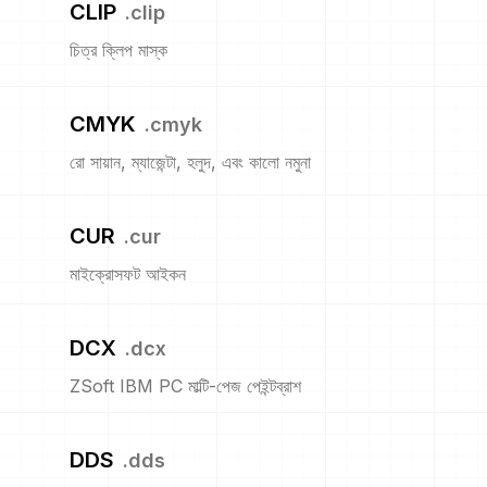
CLIP
.
clip
চিত্র ক্লিপ মাস্ক
CMYK
.
cmyk
রো সায়ান, ম্যাজেন্টা, হলুদ, এবং কালো নমুনা
CUR
.
cur
মাইক্রোসফট আইকন
DCX
.
dcx
ZSoft IBM PC মাল্টি-পেজ পেইন্টব্রাশ
DDS
.
dds