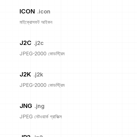
ICON
.
icon
মাইক্রোসফট আইকন
J2C
.
j2c
JPEG-2000 কোডস্ট্রিম
J2K
.
j2k
JPEG-2000 কোডস্ট্রিম
JNG
.
jng
JPEG নেটওয়ার্ক গ্রাফিক্স