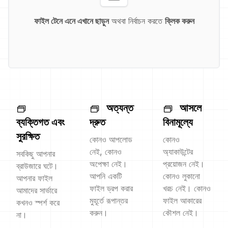
ফাইল টেনে এনে এখানে ছাড়ুন
অথবা নির্বাচন করতে
ক্লিক করুন
অত্যন্ত
আসলে
ব্যক্তিগত এবং
দ্রুত
বিনামূল্যে
সুরক্ষিত
কোনও আপলোড
কোনও
নেই, কোনও
অ্যাকাউন্টের
সবকিছু আপনার
অপেক্ষা নেই।
প্রয়োজন নেই।
ব্রাউজারে ঘটে।
আপনি একটি
কোনও লুকানো
আপনার ফাইল
ফাইল ড্রপ করার
খরচ নেই। কোনও
আমাদের সার্ভারে
মুহূর্তে রূপান্তর
ফাইল আকারের
কখনও স্পর্শ করে
করুন।
কৌশল নেই।
না।