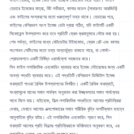
ফাইল হেডার, ইমেজ ডেটা এবং ঐচ্ছিক মেটাডেটা নিয়ে গঠিত। ফাইল
হেডারে ইমেজের মাত্রা, বিট গভীরতা, কালার মডেল (সাধারণত আরজিবি)
এবং ফাইলের সংস্করণের মতো গুরুত্বপূর্ণ তথ্য থাকে। হেডারের পরে,
ফাইলের বেশিরভাগ অংশ ইমেজ ডেটা দ্বারা গঠিত, যদি ফাইলটি একটি
সিকোয়েন্স উপস্থাপন করে তবে প্রতিটি ফ্রেম ক্রমানুসারে স্টোর করা হয়।
শেষ পর্যন্ত, ফাইলের মধ্যে মেটাডেটায় টাইমকোড, ফ্রেম রেট এবং কালার
সংশোধন সেটিংসের মতো তথ্য অন্তর্ভুক্ত থাকতে পারে, যা পোস্ট-
প্রোডাকশনে একটি নির্বিঘ্ন ওয়ার্কফ্লো সহজতর করে।
সিন ফাইল লগারিদমিক এনকোডিং ব্যবহার করে ইমেজ স্টোরেজের জন্য একটি
অনন্য পদ্ধতি ব্যবহার করে। এই পদ্ধতিটি বেশিরভাগ ডিজিটাল ইমেজ
ফরম্যাটে পাওয়া রৈখিক উপস্থাপনের বিপরীত। একটি রৈখিক ফরম্যাটে,
সংখ্যাসূচক মানের সমান পার্থক্য অনুধাবন করা উজ্জ্বলতার সমান পার্থক্যের
সাথে মিলে যায়। যাইহোক, ফিল্ম লগারিদমিক পদ্ধতিতে আলোর প্রতিক্রিয়া
দেখায়, যেখানে আলোর এক্সপোজারের সমান শারীরিক বৃদ্ধি অপটিক্যাল ঘনত্বে
আনুপাতিক বৃদ্ধি ঘটায়। এই লগারিদমিক এনকোডিং গ্রহণ করে, সিন
ফরম্যাট আলোর প্রতি ফিল্মের প্রতিক্রিয়াকে ঘনিষ্ঠভাবে অনুকরণ করে, এর