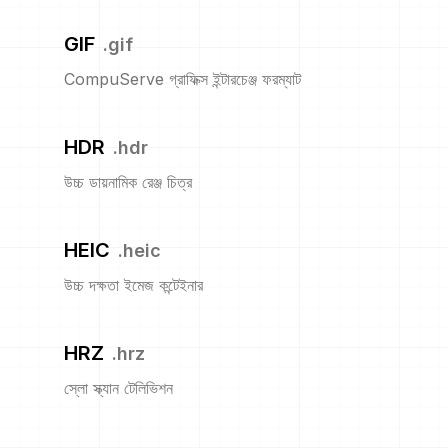
GIF
.
gif
CompuServe গ্রাফিক্স ইন্টারচেঞ্জ ফরম্যাট
HDR
.
hdr
উচ্চ ডায়নামিক রেঞ্জ চিত্র
HEIC
.
heic
উচ্চ দক্ষতা ইমেজ কন্টেইনার
HRZ
.
hrz
স্লো স্ক্যান টেলিভিশন