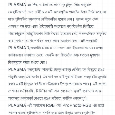
PLASMA এর পিছনে থাকা সংকোচন প্রযুক্তি 'পারসেপচুয়াল
কোয়ান্টিজেশন' নামে পরিচিত একটি অত্যাধুনিক পদ্ধতির উপর নির্ভর করে, যা
মানব দৃষ্টিশক্তি ব্যবস্থার বৈশিষ্ট্যগুলির সুযোগ নেয়। ইমেজ জুড়ে ডেটা
একরূপে কম করে এমন ঐতিহ্যবাহী সংকোচন পদ্ধতিগুলির বিপরীতে,
পারসেপচুয়াল কোয়ান্টিজেশন নির্বাচনীভাবে ইমেজের সেই অঞ্চলগুলিকে সংকুচিত
করে যেখানে চোখের পার্থক্য লক্ষ্য করার সম্ভাবনা কম। এই পদ্ধতিটি
PLASMA ইমেজগুলিকে সংকোচন দক্ষতা এবং ইমেজের মানেরের মধ্যে
কার্যকরভাবে ভারসাম্য রেখে, এমনকি কম বিটরেটেও উচ্চ স্তরের দৃশ্যমান
বিশ্বস্ততা বজায় রাখতে দেয়।
PLASMA ফরম্যাটের আরেকটি উল্লেখযোগ্য বৈশিষ্ট্য হল বিস্তৃত রঙের
গামুটের জন্য এর সমর্থন। এর অর্থ হল এটি পুরানো ইমেজ ফরম্যাটের তুলনায়
রঙের একটি বিস্তৃত বর্ণালীকে সঠিকভাবে উপস্থাপন করতে পারে। এই ক্ষমতা
পেশাদার ফটোগ্রাফি, ডিজিটাল আর্ট এবং যেকোনো অ্যাপ্লিকেশনের জন্য
অত্যন্ত গুরুত্বপূর্ণ যেখানে রঙের সঠিকতা সর্বাধিক গুরুত্বপূর্ণ।
PLASMA এটি অ্যাডোব RGB এবং ProPhoto RGB এর মতো
সর্বশেষ রঙের স্থানগুলিকে সমর্থন করে এমন উন্নত রঙের প্রোফাইল