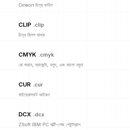
Cineon চিত্র ফাইল
CLIP
.
clip
চিত্র ক্লিপ মাস্ক
CMYK
.
cmyk
রো সায়ান, ম্যাজেন্টা, হলুদ, এবং কালো নমুনা
CUR
.
cur
মাইক্রোসফট আইকন
DCX
.
dcx
ZSoft IBM PC মাল্টি-পেজ পেইন্টব্রাশ