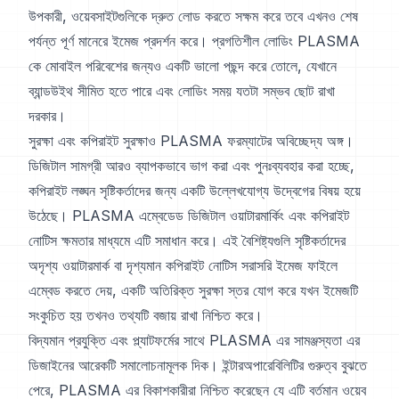
উপকারী, ওয়েবসাইটগুলিকে দ্রুত লোড করতে সক্ষম করে তবে এখনও শেষ
পর্যন্ত পূর্ণ মানেরে ইমেজ প্রদর্শন করে। প্রগতিশীল লোডিং PLASMA
কে মোবাইল পরিবেশের জন্যও একটি ভালো পছন্দ করে তোলে, যেখানে
ব্যান্ডউইথ সীমিত হতে পারে এবং লোডিং সময় যতটা সম্ভব ছোট রাখা
দরকার।
সুরক্ষা এবং কপিরাইট সুরক্ষাও PLASMA ফরম্যাটের অবিচ্ছেদ্য অঙ্গ।
ডিজিটাল সামগ্রী আরও ব্যাপকভাবে ভাগ করা এবং পুনঃব্যবহার করা হচ্ছে,
কপিরাইট লঙ্ঘন সৃষ্টিকর্তাদের জন্য একটি উল্লেখযোগ্য উদ্বেগের বিষয় হয়ে
উঠেছে। PLASMA এম্বেডেড ডিজিটাল ওয়াটারমার্কিং এবং কপিরাইট
নোটিস ক্ষমতার মাধ্যমে এটি সমাধান করে। এই বৈশিষ্ট্যগুলি সৃষ্টিকর্তাদের
অদৃশ্য ওয়াটারমার্ক বা দৃশ্যমান কপিরাইট নোটিস সরাসরি ইমেজ ফাইলে
এম্বেড করতে দেয়, একটি অতিরিক্ত সুরক্ষা স্তর যোগ করে যখন ইমেজটি
সংকুচিত হয় তখনও তথ্যটি বজায় রাখা নিশ্চিত করে।
বিদ্যমান প্রযুক্তি এবং প্ল্যাটফর্মের সাথে PLASMA এর সামঞ্জস্যতা এর
ডিজাইনের আরেকটি সমালোচনামূলক দিক। ইন্টারঅপারেবিলিটির গুরুত্ব বুঝতে
পেরে, PLASMA এর বিকাশকারীরা নিশ্চিত করেছেন যে এটি বর্তমান ওয়েব