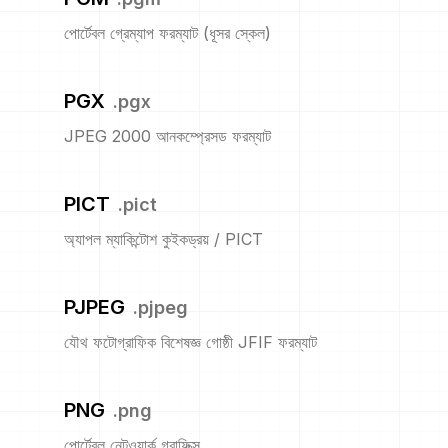
পোর্টেবল গ্রেম্যাপ ফরম্যাট (ধূসর স্কেল)
PGX
.
pgx
JPEG 2000 আনকম্প্রেসড ফরম্যাট
PICT
.
pict
অ্যাপল ম্যাকিন্টোশ কুইকড্রয় / PICT
PJPEG
.
pjpeg
যৌথ ফটোগ্রাফিক বিশেষজ্ঞ গোষ্ঠী JFIF ফরম্যাট
PNG
.
png
পোর্টেবল নেটওয়ার্ক গ্রাফিক্স