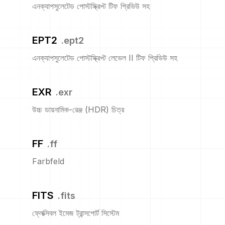
এনক্যাপসুলেটেড পোস্টস্ক্রিপ্ট টিফ প্রিভিউ সহ
EPT2
.
ept2
এনক্যাপসুলেটেড পোস্টস্ক্রিপ্ট লেভেল II টিফ প্রিভিউ সহ
EXR
.
exr
উচ্চ ডায়নামিক-রেঞ্জ (HDR) চিত্র
FF
.
ff
Farbfeld
FITS
.
fits
ফ্লেক্সিবল ইমেজ ট্রান্সপোর্ট সিস্টেম