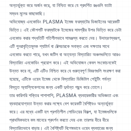
অন্তর্ভুক্ত করে অর্জন করে, যা নিশ্চিত করে যে প্রদর্শিত রঙগুলি যতটা
সম্ভব মূলের কাছাকাছি।
অভিযোজ্য এনকোডিং PLASMA ইমেজ ফরম্যাটের ডিজাইনের আরেকটি
ভিত্তি। এই কৌশলটি ফরম্যাটকে ইমেজের সামগ্রীর উপর ভিত্তি করে ডেটা
এনকোড করার পদ্ধতিটি গতিশীলভাবে সামঞ্জস্য করতে দেয়। উদাহরণস্বরূপ,
এটি পুনরাবৃত্তিমূলক প্যাটার্ন বা টেক্সচারকে সনাক্ত এবং দক্ষতার সাথে
এনকোড করতে পারে, যখন জটিল বা অত্যন্ত বিস্তারিত অঞ্চলগুলিতে আরও
বিস্তারিত এনকোডিং প্রয়োগ করে। এই অভিযোজন কেবল সংকোচনকেই
উন্নত করে না, এটি এটিও নিশ্চিত করে যে গুরুত্বপূর্ণ বিবরণগুলি সংরক্ষণ করা
হয়েছে, এটিকে ওয়েব ইমেজ থেকে বিস্তারিত ডিজিটাল পেইন্টিং পর্যন্ত
বিস্তৃত অ্যাপ্লিকেশনের জন্য একটি দুর্দান্ত পছন্দ করে তোলে।
তার কারিগরি শক্তির পাশাপাশি, PLASMA ব্যবহারকারীর অভিজ্ঞতা এবং
ব্যবহারযোগ্যতা উন্নত করার লক্ষ্যে বেশ কয়েকটি বৈশিষ্ট্যও অন্তর্ভুক্ত
করে। এর মধ্যে একটি হল প্রগতিশীল লোডিংয়ের বিকল্প, যা ইমেজগুলিকে
প্রাথমিকভাবে কম মানেরে প্রদর্শন করতে দেয় এবং তারপর ধীরে ধীরে
বিস্তারিতভাবে বাড়ায়। এই বৈশিষ্ট্যটি বিশেষভাবে ওয়েব ব্যবহারের জন্য