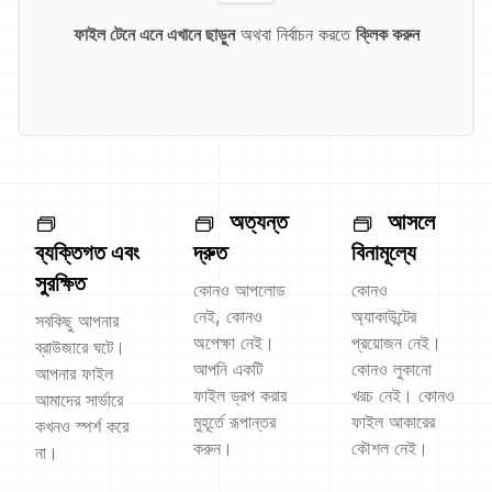
ফাইল টেনে এনে এখানে ছাড়ুন
অথবা নির্বাচন করতে
ক্লিক করুন
অত্যন্ত
আসলে
ব্যক্তিগত এবং
দ্রুত
বিনামূল্যে
সুরক্ষিত
কোনও আপলোড
কোনও
নেই, কোনও
অ্যাকাউন্টের
সবকিছু আপনার
অপেক্ষা নেই।
প্রয়োজন নেই।
ব্রাউজারে ঘটে।
আপনি একটি
কোনও লুকানো
আপনার ফাইল
ফাইল ড্রপ করার
খরচ নেই। কোনও
আমাদের সার্ভারে
মুহূর্তে রূপান্তর
ফাইল আকারের
কখনও স্পর্শ করে
করুন।
কৌশল নেই।
না।