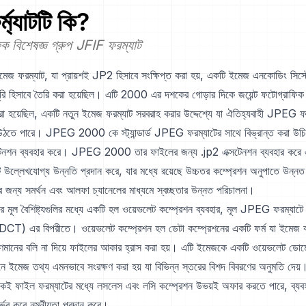
্ম্যাটটি কি?
ক বিশেষজ্ঞ গ্রুপ JFIF ফরম্যাট
রম্যাট, যা প্রায়শই JP2 হিসাবে সংক্ষিপ্ত করা হয়, একটি ইমেজ এনকোডিং সিস
্তরসূরি হিসাবে তৈরি করা হয়েছিল। এটি 2000 এর দশকের গোড়ার দিকে জয়েন্ট ফটোগ্রাফিক এক
 করা হয়েছিল, একটি নতুন ইমেজ ফরম্যাট সরবরাহ করার উদ্দেশ্যে যা ঐতিহ্যবাহী JPEG ফর
ে উঠতে পারে। JPEG 2000 কে স্ট্যান্ডার্ড JPEG ফরম্যাটের সাথে বিভ্রান্ত করা উচি
েনশন ব্যবহার করে। JPEG 2000 তার ফাইলের জন্য .jp2 এক্সটেনশন ব্যবহার করে এবং 
টি উল্লেখযোগ্য উন্নতি প্রদান করে, যার মধ্যে রয়েছে উচ্চতর কম্প্রেশন অনুপাতে উন্ন
র জন্য সমর্থন এবং আলফা চ্যানেলের মাধ্যমে স্বচ্ছতার উন্নত পরিচালনা।
বৈশিষ্ট্যগুলির মধ্যে একটি হল ওয়েভলেট কম্প্রেশন ব্যবহার, মূল JPEG ফরম্যাটে ব
ম (DCT) এর বিপরীতে। ওয়েভলেট কম্প্রেশন হল ডেটা কম্প্রেশনের একটি ফর্ম যা ইমেজ ক
ুণমানের বলি না দিয়ে ফাইলের আকার হ্রাস করা হয়। এটি ইমেজকে একটি ওয়েভলেট ডোম
ানে ইমেজ তথ্য এমনভাবে সংরক্ষণ করা হয় যা বিভিন্ন স্তরের বিশদ বিবরণের অনুমতি দেয়
াইল ফরম্যাটের মধ্যে লসলেস এবং লসি কম্প্রেশন উভয়ই অফার করতে পারে, ব্যবহ
র্ভর করে নমনীয়তা প্রদান করে।