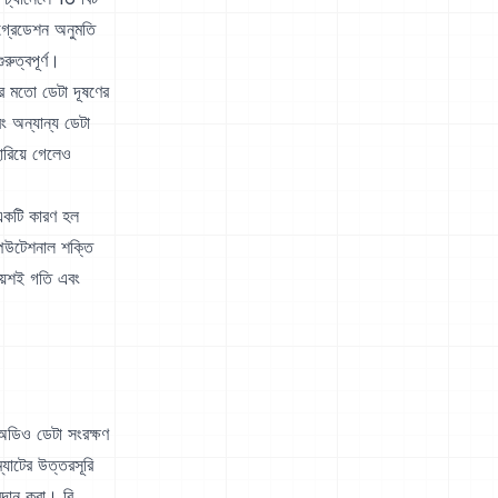
 গ্রেডেশন অনুমতি
রুত্বপূর্ণ।
ের মতো ডেটা দূষণের
 অন্যান্য ডেটা
হারিয়ে গেলেও
একটি কারণ হল
উটেশনাল শক্তি
রায়শই গতি এবং
 অডিও ডেটা সংরক্ষণ
াটের উত্তরসূরি
্রদান করা। বি