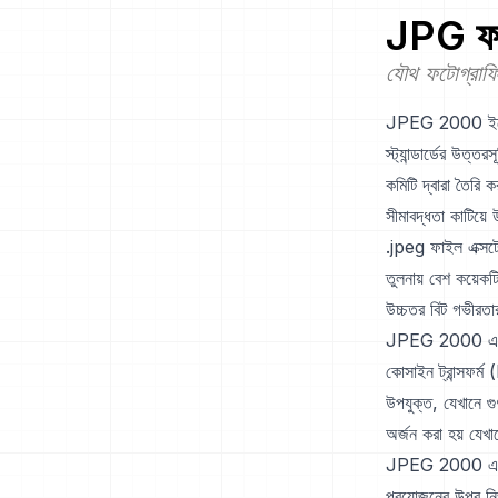
JPG
ফর
যৌথ ফটোগ্রাফি
JPEG 2000 ইমেজ ফ
স্ট্যান্ডার্ডের উত
কমিটি দ্বারা তৈরি
সীমাবদ্ধতা কাটিয়
.jpeg ফাইল এক্সট
তুলনায় বেশ কয়েক
উচ্চতর বিট গভীরতা
JPEG 2000 এর মূল 
কোসাইন ট্রান্সফর্
উপযুক্ত, যেখানে গ
অর্জন করা হয় যেখ
JPEG 2000 একই ফ
প্রয়োজনের উপর নি