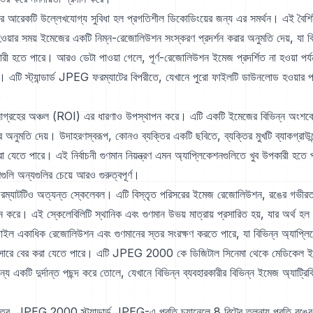
কটি উল্লেখযোগ্য সুবিধা হল প্রগতিশীল ডিকোডিংয়ের জন্য এর সমর্থন। এই বৈশিষ্ট
ার সময় ইমেজের একটি নিম্ন-রেজোলিউশন সংস্করণ প্রদর্শন করার অনুমতি দেয়, যা ব
ী হতে পারে। আরও ডেটা পাওয়া গেলে, পূর্ণ-রেজোলিউশন ইমেজ প্রদর্শিত না হওয়া পর্য
। এটি স্ট্যান্ডার্ড JPEG ফরম্যাটের বিপরীতে, যেখানে পুরো ফাইলটি ডাউনলোড হওয়ার 
।
ের অঞ্চল (ROI) এর ধারণাও উপস্থাপন করে। এটি একটি ইমেজের বিভিন্ন অংশকে ব
র অনুমতি দেয়। উদাহরণস্বরূপ, কোনও ব্যক্তির একটি ছবিতে, ব্যক্তির মুখটি ব্যাকগ্রাউন্
যেতে পারে। এই নির্বাচনী গুণমান নিয়ন্ত্রণ এমন অ্যাপ্লিকেশনগুলিতে খুব উপকারী হতে 
শগুলি অন্যগুলির চেয়ে আরও গুরুত্বপূর্ণ।
াটটিও অত্যন্ত স্কেলেবল। এটি বিস্তৃত পরিসরের ইমেজ রেজোলিউশন, রঙের গভীর
থন করে। এই স্কেলেবিলিটি স্থানিক এবং গুণমান উভয় মাত্রায় প্রসারিত হয়, যার অর্থ 
কাধিক রেজোলিউশন এবং গুণমানের স্তর সংরক্ষণ করতে পারে, যা বিভিন্ন অ্যাপ্লি
ুসারে বের করা যেতে পারে। এটি JPEG 2000 কে ডিজিটাল সিনেমা থেকে মেডিকেল ইমে
ন্য একটি দুর্দান্ত পছন্দ করে তোলে, যেখানে বিভিন্ন ব্যবহারকারীর বিভিন্ন ইমেজ অ্যাট্রি
ত্রে, JPEG 2000 স্ট্যান্ডার্ড JPEG-এ প্রতি চ্যানেলে 8 বিটের তুলনায় প্রতি রঙের