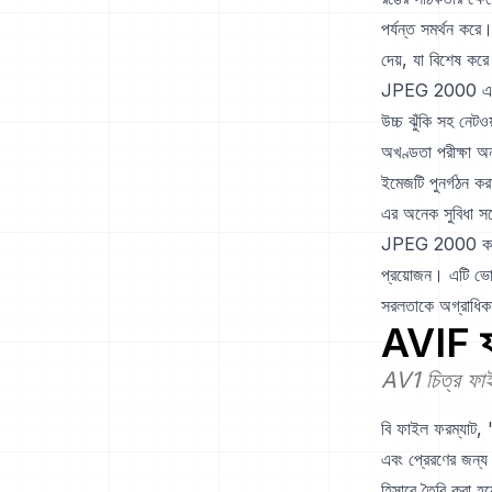
পর্যন্ত সমর্থন কর
দেয়, যা বিশেষ করে 
JPEG 2000 এ রোবাস্
উচ্চ ঝুঁকি সহ নেট
অখণ্ডতা পরীক্ষা অন্
ইমেজটি পুনর্গঠন ক
এর অনেক সুবিধা স
JPEG 2000 কম্প্
প্রয়োজন। এটি ভোক্
সরলতাকে অগ্রাধিক
AVIF
ফ
AV1 চিত্র ফাই
বি ফাইল ফরম্যাট, '
এবং প্রেরণের জন্
হিসাবে তৈরি করা হয়ে