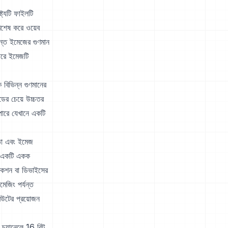
্যটি ফাইলটি
িশেষ করে ওয়েব
ন্ত ইমেজের গুণমান
পরে ইমেজটি
িভিন্ন গুণমানের
ডের চেয়ে উচ্চতর
পারে যেখানে একটি
তা এবং ইমেজ
হল একটি একক
কেশন বা ডিভাইসের
জিং পর্যন্ত
বিউটের প্রয়োজন
 চ্যানেলে 16 বিট