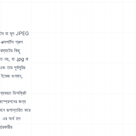
্টেম যা মূল JPEG
্সপার্টস গ্রুপ
ম্যাটের কিছু
ত নয়, যা .jpg বা
তার পূর্বসূরির
ত ইমেজ গুণমান,
্যবহৃত ডিসক্রিট
ম্প্রেশনের জন্য
েনে রূপান্তরিত করে
। এর অর্থ হল
ারকারীর