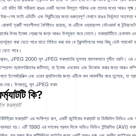
ে। এই বর্ধিত বিট গভীরতা রঙের একটি অনেক বিস্তৃত পরিসর এবং তাদের মধ্যে আরও সূক্ষ্ম
উচ্চ-শেষ ফটো এডিটিং এবং প্রিন্টিংয়ের জন্য গুরুত্বপূর্ণ যেখানে রঙের নির্ভুলতা অত্যন্ত গু
ট ত্রুটি সহনশীলতা বৈশিষ্ট্যও রয়েছে, যা এটিকে ওয়্যারলেস নেটওয়ার্ক বা ইন্টারনেট
ওয়ার্কের উপর ইমেজ প্রেরণের জন্য আরও উপযুক্ত করে তোলে। ফরম্যাটটিতে চেকসাম এবং
তর্ভুক্ত করা যেতে পারে যাতে নিশ্চিত করা যায় যে ট্রান্সমিশনের সময় কিছু ডেটা প্যাকেট 
রা যেতে পারে।
ত্ত্বেও, JPEG 2000 মূল JPEG ফরম্যাটের তুলনায় ব্যাপকভাবে গৃহীত হয়নি। এর 
রেশন অ্যালগরিদমের জটিলতা, যা ইমেজ এনকোড এবং ডিকোড করার জন্য আরও কম্পি
তা ইলেকট্রনিক্স এবং ওয়েব প্ল্যাটফর্মের জন্য এটিকে কম আকর্ষণীয় করে তুলেছে, যা প্
ার দেয়। উপরন্তু, মূল JPEG ফরম
র্ম্যাটটি কি?
ল ফরম্যাট
বিটস্ট্রিম ফরম্যাট' এর সংক্ষিপ্ত রূপ, একটি কন্টেইনার ফরম্যাট যা ডিজিটাল ভিডিও এবং
য ব্যবহৃত হয়। এটি 1990 এর দশকের প্রথম দিকে অডিও ভিডিও ইন্টারলিভ (AVI) ফরম্য
ছিল, যার লক্ষ্য ছিল মাল্টিমিডিয়া কন্টেন্টের জন্য একটি আরও দক্ষ এবং নমনীয় কন্টেইনার প