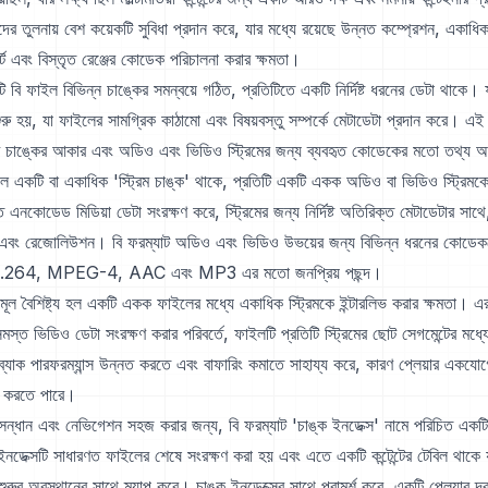
ূরীদের তুলনায় বেশ কয়েকটি সুবিধা প্রদান করে, যার মধ্যে রয়েছে উন্নত কম্প্রেশন, এক
োর্ট এবং বিস্তৃত রেঞ্জের কোডেক পরিচালনা করার ক্ষমতা।
 বি ফাইল বিভিন্ন চাঙ্কের সমন্বয়ে গঠিত, প্রতিটিতে একটি নির্দিষ্ট ধরনের ডেটা থাকে।
ুরু হয়, যা ফাইলের সামগ্রিক কাঠামো এবং বিষয়বস্তু সম্পর্কে মেটাডেটা প্রদান করে। এই
টি চাঙ্কের আকার এবং অডিও এবং ভিডিও স্ট্রিমের জন্য ব্যবহৃত কোডেকের মতো তথ্য অন
ে একটি বা একাধিক 'স্ট্রিম চাঙ্ক' থাকে, প্রতিটি একটি একক অডিও বা ভিডিও স্ট্রিম
ত এনকোডেড মিডিয়া ডেটা সংরক্ষণ করে, স্ট্রিমের জন্য নির্দিষ্ট অতিরিক্ত মেটাডেটার স
রেট এবং রেজোলিউশন। বি ফরম্যাট অডিও এবং ভিডিও উভয়ের জন্য বিভিন্ন ধরনের কোডেকক
ে H.264, MPEG-4, AAC এবং MP3 এর মতো জনপ্রিয় পছন্দ।
মূল বৈশিষ্ট্য হল একটি একক ফাইলের মধ্যে একাধিক স্ট্রিমকে ইন্টারলিভ করার ক্ষমতা। এ
্ত ভিডিও ডেটা সংরক্ষণ করার পরিবর্তে, ফাইলটি প্রতিটি স্ট্রিমের ছোট সেগমেন্টের মধ্য
েব্যাক পারফরম্যান্স উন্নত করতে এবং বাফারিং কমাতে সাহায্য করে, কারণ প্লেয়ার একযোগ
 করতে পারে।
সন্ধান এবং নেভিগেশন সহজ করার জন্য, বি ফরম্যাট 'চাঙ্ক ইনডেক্স' নামে পরিচিত একটি ই
নডেক্সটি সাধারণত ফাইলের শেষে সংরক্ষণ করা হয় এবং এতে একটি কন্টেন্টের টেবিল থাকে য
ুরুর অবস্থানের সাথে ম্যাপ করে। চাঙ্ক ইনডেক্সের সাথে পরামর্শ করে, একটি প্লেয়ার দ্