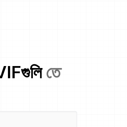
VIF
গুলি
তে