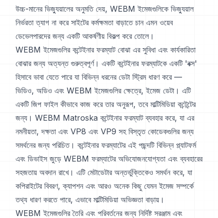
উচ্চ-মানের ভিজ্যুয়ালের অনুমতি দেয়, WEBM ইমেজগুলিকে ভিজ্যুয়াল
নির্ভরতা ত্যাগ না করে সাইটের কর্মক্ষমতা বাড়াতে চান এমন ওয়েব
ডেভেলপারদের জন্য একটি আকর্ষণীয় বিকল্প করে তোলে।
WEBM ইমেজগুলির কন্টেইনার ফরম্যাট বোঝা এর সুবিধা এবং কার্যকারিতা
বোঝার জন্য অত্যন্ত গুরুত্বপূর্ণ। একটি কন্টেইনার ফরম্যাটকে একটি 'বক্স'
হিসাবে ভাবা যেতে পারে যা বিভিন্ন ধরনের ডেটা স্ট্রিম ধারণ করে —
ভিডিও, অডিও এবং WEBM ইমেজগুলির ক্ষেত্রে, ইমেজ ডেটা। এটি
একটি জিপ ফাইল কীভাবে কাজ করে তার অনুরূপ, তবে মাল্টিমিডিয়া কন্টেন্টের
জন্য। WEBM Matroska কন্টেইনার ফরম্যাট ব্যবহার করে, যা এর
নমনীয়তা, দক্ষতা এবং VP8 এবং VP9 সহ বিস্তৃত কোডেকগুলির জন্য
সমর্থনের জন্য পরিচিত। কন্টেইনার ফরম্যাটের এই পছন্দটি বিভিন্ন প্ল্যাটফর্ম
এবং ডিভাইস জুড়ে WEBM ফরম্যাটের অভিযোজনযোগ্যতা এবং ব্যবহারের
সহজতায় অবদান রাখে। এটি মেটাডেটার অন্তর্ভুক্তিকেও সমর্থন করে, যা
কপিরাইটের বিবরণ, ক্যাপশন এবং আরও অনেক কিছু যেমন ইমেজ সম্পর্কে
তথ্য ধারণ করতে পারে, এভাবে মাল্টিমিডিয়া অভিজ্ঞতা বাড়ায়।
WEBM ইমেজগুলির তৈরি এবং পরিবর্তনের জন্য নির্দিষ্ট সরঞ্জাম এবং