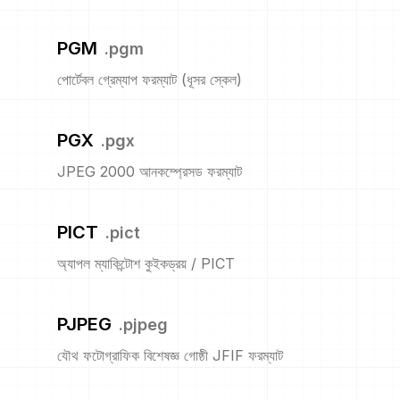
PGM
.
pgm
পোর্টেবল গ্রেম্যাপ ফরম্যাট (ধূসর স্কেল)
PGX
.
pgx
JPEG 2000 আনকম্প্রেসড ফরম্যাট
PICT
.
pict
অ্যাপল ম্যাকিন্টোশ কুইকড্রয় / PICT
PJPEG
.
pjpeg
যৌথ ফটোগ্রাফিক বিশেষজ্ঞ গোষ্ঠী JFIF ফরম্যাট