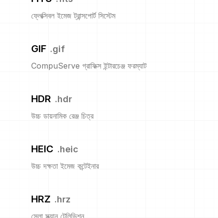
ফ্লেক্সিবল ইমেজ ট্রান্সপোর্ট সিস্টেম
GIF
.
gif
CompuServe গ্রাফিক্স ইন্টারচেঞ্জ ফরম্যাট
HDR
.
hdr
উচ্চ ডায়নামিক রেঞ্জ চিত্র
HEIC
.
heic
উচ্চ দক্ষতা ইমেজ কন্টেইনার
HRZ
.
hrz
স্লো স্ক্যান টেলিভিশন