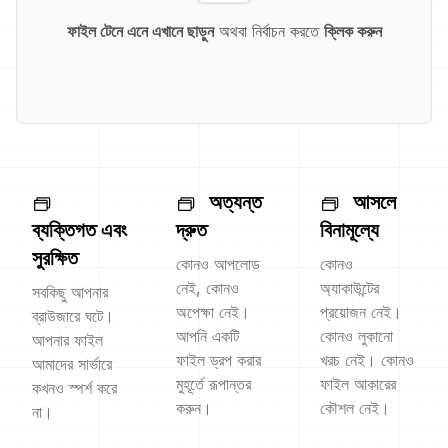
ফাইল টেনে এনে এখানে ছাড়ুন
অথবা নির্বাচন করতে
ক্লিক করুন
অত্যন্ত
আসলে
ব্যক্তিগত এবং
দ্রুত
বিনামূল্যে
সুরক্ষিত
কোনও আপলোড
কোনও
নেই, কোনও
অ্যাকাউন্টের
সবকিছু আপনার
অপেক্ষা নেই।
প্রয়োজন নেই।
ব্রাউজারে ঘটে।
আপনি একটি
কোনও লুকানো
আপনার ফাইল
ফাইল ড্রপ করার
খরচ নেই। কোনও
আমাদের সার্ভারে
মুহূর্তে রূপান্তর
ফাইল আকারের
কখনও স্পর্শ করে
করুন।
কৌশল নেই।
না।