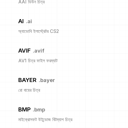
AAI ডিউন চিত্র
AI
.
ai
অ্যাডোবি ইলাস্ট্রেটর CS2
AVIF
.
avif
AV1 চিত্র ফাইল ফরম্যাট
BAYER
.
bayer
রো বায়ের চিত্র
BMP
.
bmp
মাইক্রোসফট উইন্ডোজ বিটম্যাপ চিত্র