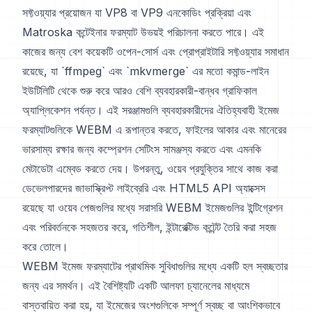
সফ্টওয়্যার প্রয়োজন যা VP8 বা VP9 এনকোডিং প্রক্রিয়া এবং
Matroska কন্টেইনার ফরম্যাট উভয়ই পরিচালনা করতে পারে। এই
কাজের জন্য বেশ কয়েকটি ওপেন-সোর্স এবং প্রোপ্রাইটারি সফ্টওয়্যার সমাধান
রয়েছে, যা `ffmpeg` এবং `mkvmerge` এর মতো কমান্ড-লাইন
ইউটিলিটি থেকে শুরু করে আরও বেশি ব্যবহারকারী-বান্ধব গ্রাফিকাল
অ্যাপ্লিকেশন পর্যন্ত। এই সরঞ্জামগুলি ব্যবহারকারীদের ঐতিহ্যবাহী ইমেজ
ফরম্যাটগুলিকে WEBM এ রূপান্তর করতে, ফাইলের আকার এবং মানেরের
ভারসাম্য রক্ষার জন্য কম্প্রেশন সেটিংস সামঞ্জস্য করতে এবং এমনকি
মেটাডেটা এম্বেড করতে দেয়। উপরন্তু, ওয়েব প্রযুক্তির সাথে কাজ করা
ডেভেলপারদের জাভাস্ক্রিপ্ট লাইব্রেরি এবং HTML5 API অ্যাক্সেস
রয়েছে যা ওয়েব পেজগুলির মধ্যে সরাসরি WEBM ইমেজগুলির ইন্টিগ্রেশন
এবং পরিবর্তনকে সহজতর করে, গতিশীল, ইন্টারেক্টিভ কন্টেন্ট তৈরি করা সহজ
করে তোলে।
WEBM ইমেজ ফরম্যাটের প্রাথমিক সুবিধাগুলির মধ্যে একটি হল স্বচ্ছতার
জন্য এর সমর্থন। এই বৈশিষ্ট্যটি একটি আলফা চ্যানেলের মাধ্যমে
বাস্তবায়িত করা হয়, যা ইমেজের অংশগুলিকে সম্পূর্ণ স্বচ্ছ বা আংশিকভাবে