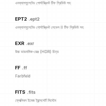
এনক্যাপসুলেটেড পোস্টস্ক্রিপ্ট টিফ প্রিভিউ সহ
EPT2
.
ept2
এনক্যাপসুলেটেড পোস্টস্ক্রিপ্ট লেভেল II টিফ প্রিভিউ সহ
EXR
.
exr
উচ্চ ডায়নামিক-রেঞ্জ (HDR) চিত্র
FF
.
ff
Farbfeld
FITS
.
fits
ফ্লেক্সিবল ইমেজ ট্রান্সপোর্ট সিস্টেম