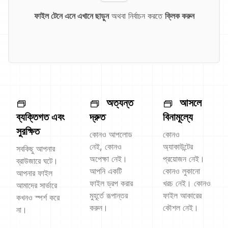
ফাইল টেনে এনে এখানে ছাড়ুন
অথবা নির্বাচন করতে
ক্লিক করুন
অত্যন্ত
আসলে
ব্যক্তিগত এবং
দ্রুত
বিনামূল্যে
সুরক্ষিত
কোনও আপলোড
কোনও
নেই, কোনও
অ্যাকাউন্টের
সবকিছু আপনার
অপেক্ষা নেই।
প্রয়োজন নেই।
ব্রাউজারে ঘটে।
আপনি একটি
কোনও লুকানো
আপনার ফাইল
ফাইল ড্রপ করার
খরচ নেই। কোনও
আমাদের সার্ভারে
মুহূর্তে রূপান্তর
ফাইল আকারের
কখনও স্পর্শ করে
করুন।
কৌশল নেই।
না।