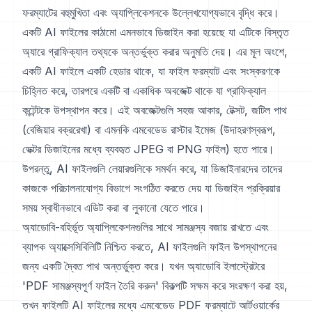
ফরম্যাটের বহুমুখিতা এবং অ্যাপ্লিকেশনকে উল্লেখযোগ্যভাবে বৃদ্ধি করে।
একটি AI ফাইলের কাঠামো এমনভাবে ডিজাইন করা হয়েছে যা এটিকে বিস্তৃত
অ্যারে গ্রাফিক্যাল তথ্যকে অন্তর্ভুক্ত করার অনুমতি দেয়। এর মূল অংশে,
একটি AI ফাইলে একটি হেডার থাকে, যা ফাইল ফরম্যাট এবং সংস্করণকে
চিহ্নিত করে, তারপরে একটি বা একাধিক অবজেক্ট থাকে যা গ্রাফিক্যাল
কন্টেন্টকে উপস্থাপন করে। এই অবজেক্টগুলি সহজ আকার, টেক্সট, জটিল পাথ
(বেজিয়ার বক্ররেখা) বা এমনকি এমবেডেড রাস্টার ইমেজ (উদাহরণস্বরূপ,
ভেক্টর ডিজাইনের মধ্যে ব্যবহৃত JPEG বা PNG ফাইল) হতে পারে।
উপরন্তু, AI ফাইলগুলি লেয়ারগুলিকে সমর্থন করে, যা ডিজাইনারদের তাদের
কাজকে পরিচালনাযোগ্য বিভাগে সংগঠিত করতে দেয় যা ডিজাইন প্রক্রিয়ার
সময় স্বাধীনভাবে এডিট করা বা লুকানো যেতে পারে।
অ্যাডোবি-বহির্ভূত অ্যাপ্লিকেশনগুলির সাথে সামঞ্জস্য বজায় রাখতে এবং
ব্যাপক অ্যাক্সেসিবিলিটি নিশ্চিত করতে, AI ফাইলগুলি ফাইল উপস্থাপনের
জন্য একটি দ্বৈত পাথ অন্তর্ভুক্ত করে। যখন অ্যাডোবি ইলাস্ট্রেটরে
'PDF সামঞ্জস্যপূর্ণ ফাইল তৈরি করুন' বিকল্পটি সক্ষম করে সংরক্ষণ করা হয়,
তখন ফাইলটি AI ফাইলের মধ্যে এমবেডেড PDF ফরম্যাটে আর্টওয়ার্কের