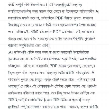
একটি সম্পূর্ণ কপি সংরক্ষণ করে। এই অন্তর্ভুক্তিটি অন্যান্য
অ্যাপ্লিকেশনগুলির জন্য সম্ভব করে তোলে যা বিশেষভাবে মালিকানাধীন AI
ফরম্যাটকে সমর্থন করে না, ফাইলটিকে PDF হিসাবে খুলতে, ফাইলের
বিষয়বস্তু দেখার জন্য আরও সর্বজনীনভাবে অ্যাক্সেসযোগ্য উপায় সরবরাহ
করে। যদিও এই সেটিংটি এমবেডেড PDF এর কারণে ফাইলের আকার
বাড়িয়ে দেয়, তবে বর্ধিত সামঞ্জস্য এবং ফাইল অ্যাক্সেসিবিলিটির সুবিধাগুলি
প্রায়শই অসুবিধাগুলির চেয়ে বেশি।
.AI ফাইলগুলি এডিট করার জন্য সাধারণত অ্যাডোবি ইলাস্ট্রেটরের
প্রয়োজন হয়, যা এর তৈরি এবং সংশোধনের জন্য ডিজাইন করা প্রাথমিক
সফ্টওয়্যার। যাইহোক, ফরম্যাটের PDF সামঞ্জস্যের কারণে, কোরেলড্র,
ইঙ্কস্কেপ এবং স্কেচের মতো অন্যান্য ভেক্টর এডিটিং সফ্টওয়্যারও .AI
ফাইলগুলি খুলতে এবং কিছুটা পর্যন্ত এডিট করতে পারে। এটি লক্ষ্য করা
গুরুত্বপূর্ণ যে যদিও এই প্রোগ্রামগুলি মৌলিক ভেক্টর আকার এবং পাথগুলি
কার্যকরভাবে পরিচালনা করতে পারে, তবে কিছু আরও উন্নত বৈশিষ্ট্য এবং
নির্দিষ্ট ইলাস্ট্রেটর কার্যকারিতা (যেমন নির্দিষ্ট ফিল্টার বা প্রভাব) সমস্ত
প্ল্যাটফর্মে সম্পূর্ণরূপে সমর্থন করা নাও হতে পারে। অতএব, ব্যাপক এডিটিং