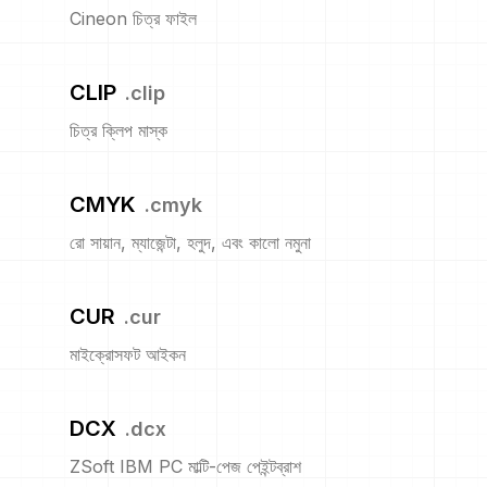
Cineon চিত্র ফাইল
CLIP
.
clip
চিত্র ক্লিপ মাস্ক
CMYK
.
cmyk
রো সায়ান, ম্যাজেন্টা, হলুদ, এবং কালো নমুনা
CUR
.
cur
মাইক্রোসফট আইকন
DCX
.
dcx
ZSoft IBM PC মাল্টি-পেজ পেইন্টব্রাশ