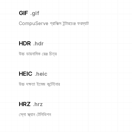
GIF
.
gif
CompuServe গ্রাফিক্স ইন্টারচেঞ্জ ফরম্যাট
HDR
.
hdr
উচ্চ ডায়নামিক রেঞ্জ চিত্র
HEIC
.
heic
উচ্চ দক্ষতা ইমেজ কন্টেইনার
HRZ
.
hrz
স্লো স্ক্যান টেলিভিশন