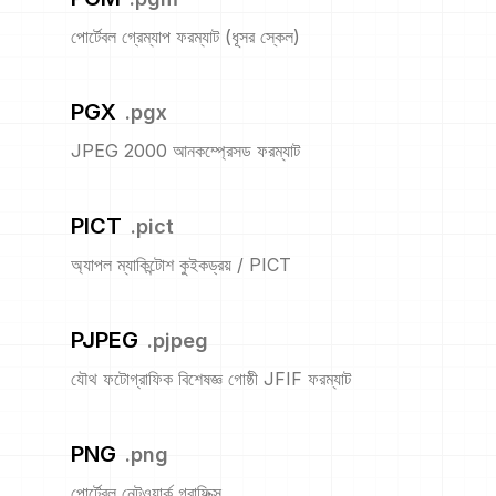
পোর্টেবল গ্রেম্যাপ ফরম্যাট (ধূসর স্কেল)
PGX
.
pgx
JPEG 2000 আনকম্প্রেসড ফরম্যাট
PICT
.
pict
অ্যাপল ম্যাকিন্টোশ কুইকড্রয় / PICT
PJPEG
.
pjpeg
যৌথ ফটোগ্রাফিক বিশেষজ্ঞ গোষ্ঠী JFIF ফরম্যাট
PNG
.
png
পোর্টেবল নেটওয়ার্ক গ্রাফিক্স