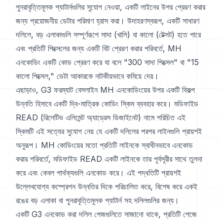
পুনরাবৃত্তিমূলক প্যাটার্নগুলির সুযোগ নেওয়া, একটি লাইনের উপর প্রেরণ করার
জন্য প্রয়োজনীয় ডেটার পরিমাণ হ্রাস করা। উদাহরণস্বরূপ, একটি সাধারণ
দলিলে, বড় এলাকাগুলি সম্পূর্ণরূপে সাদা (খালি) বা কালো (টেক্সট) হতে পারে
এবং প্রতিটি পিক্সেলের জন্য একটি বিট প্রেরণ করার পরিবর্তে, MH
এনকোডিং একটি কোড প্রেরণ করে যা বলে "300 সাদা পিক্সেল" বা "15
কালো পিক্সেল," ডেটা আকারকে নাটকীয়ভাবে কমিয়ে দেয়।
এছাড়াও, G3 ফরম্যাট বেসলাইন MH এনকোডিংয়ের উপর একটি বিকল্প
উন্নতি হিসাবে একটি দ্বি-মাত্রিক কোডিং স্কিম ব্যবহার করে। মডিফাইড
READ (রিলেটিভ এলিমেন্ট অ্যাড্রেস ডিজাইনেট) নামে পরিচিত এই
স্কিমটি এই সত্যের সুযোগ নেয় যে একটি দলিলের পরপর লাইনগুলি প্রায়শই
অনুরূপ। MH কোডিংয়ের মতো প্রতিটি লাইনকে স্বাধীনভাবে এনকোড
করার পরিবর্তে, মডিফাইড READ একটি লাইনকে তার পূর্বসূরীর সাথে তুলনা
করে এবং কেবল পার্থক্যগুলি এনকোড করে। এই পদ্ধতিটি প্রায়শই
উল্লেখযোগ্য কম্প্রেশন উন্নতির দিকে পরিচালিত করে, বিশেষ করে একই
রঙের বড় এলাকা বা পুনরাবৃত্তিমূলক প্যাটার্ন সহ দলিলগুলির জন্য।
একটি G3 এনকোড করা দলিল পেজগুলিতে সাজানো থাকে, প্রতিটি পেজে