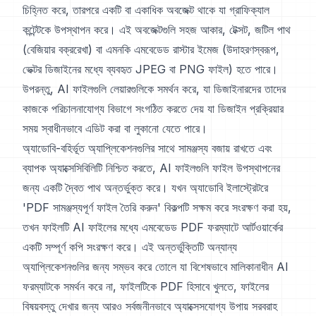
চিহ্নিত করে, তারপরে একটি বা একাধিক অবজেক্ট থাকে যা গ্রাফিক্যাল
কন্টেন্টকে উপস্থাপন করে। এই অবজেক্টগুলি সহজ আকার, টেক্সট, জটিল পাথ
(বেজিয়ার বক্ররেখা) বা এমনকি এমবেডেড রাস্টার ইমেজ (উদাহরণস্বরূপ,
ভেক্টর ডিজাইনের মধ্যে ব্যবহৃত JPEG বা PNG ফাইল) হতে পারে।
উপরন্তু, AI ফাইলগুলি লেয়ারগুলিকে সমর্থন করে, যা ডিজাইনারদের তাদের
কাজকে পরিচালনাযোগ্য বিভাগে সংগঠিত করতে দেয় যা ডিজাইন প্রক্রিয়ার
সময় স্বাধীনভাবে এডিট করা বা লুকানো যেতে পারে।
অ্যাডোবি-বহির্ভূত অ্যাপ্লিকেশনগুলির সাথে সামঞ্জস্য বজায় রাখতে এবং
ব্যাপক অ্যাক্সেসিবিলিটি নিশ্চিত করতে, AI ফাইলগুলি ফাইল উপস্থাপনের
জন্য একটি দ্বৈত পাথ অন্তর্ভুক্ত করে। যখন অ্যাডোবি ইলাস্ট্রেটরে
'PDF সামঞ্জস্যপূর্ণ ফাইল তৈরি করুন' বিকল্পটি সক্ষম করে সংরক্ষণ করা হয়,
তখন ফাইলটি AI ফাইলের মধ্যে এমবেডেড PDF ফরম্যাটে আর্টওয়ার্কের
একটি সম্পূর্ণ কপি সংরক্ষণ করে। এই অন্তর্ভুক্তিটি অন্যান্য
অ্যাপ্লিকেশনগুলির জন্য সম্ভব করে তোলে যা বিশেষভাবে মালিকানাধীন AI
ফরম্যাটকে সমর্থন করে না, ফাইলটিকে PDF হিসাবে খুলতে, ফাইলের
বিষয়বস্তু দেখার জন্য আরও সর্বজনীনভাবে অ্যাক্সেসযোগ্য উপায় সরবরাহ