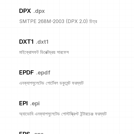
DPX
.
dpx
SMTPE 268M-2003 (DPX 2.0) চিত্র
DXT1
.
dxt1
মাইক্রোসফট ডিরেক্টড্রয় সারফেস
EPDF
.
epdf
এনক্যাপসুলেটেড পোর্টেবল ডকুমেন্ট ফরম্যাট
EPI
.
epi
অ্যাডোবি এনক্যাপসুলেটেড পোস্টস্ক্রিপ্ট ইন্টারচেঞ্জ ফরম্যাট