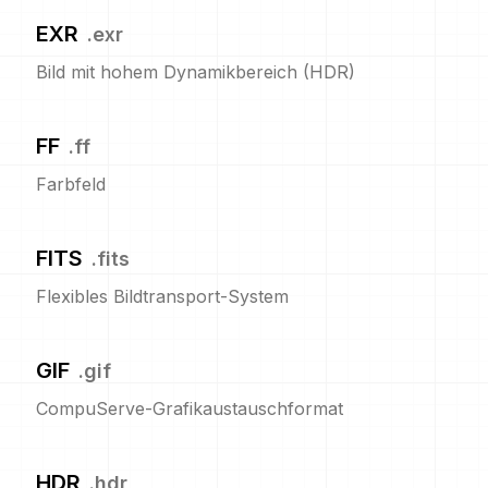
EXR
.
exr
Bild mit hohem Dynamikbereich (HDR)
FF
.
ff
Farbfeld
FITS
.
fits
Flexibles Bildtransport-System
GIF
.
gif
CompuServe-Grafikaustauschformat
HDR
.
hdr