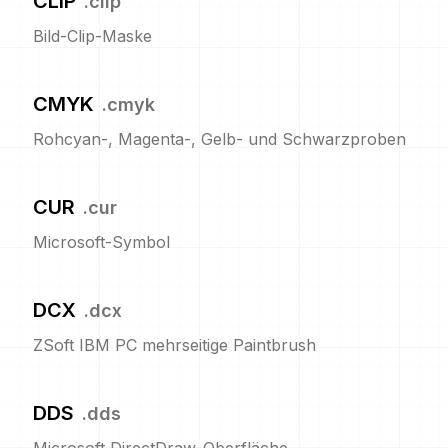
CLIP
.
clip
Bild-Clip-Maske
CMYK
.
cmyk
Rohcyan-, Magenta-, Gelb- und Schwarzproben
CUR
.
cur
Microsoft-Symbol
DCX
.
dcx
ZSoft IBM PC mehrseitige Paintbrush
DDS
.
dds