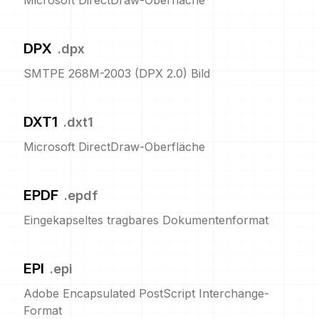
Microsoft DirectDraw-Oberfläche
DPX
.
dpx
SMTPE 268M-2003 (DPX 2.0) Bild
DXT1
.
dxt1
Microsoft DirectDraw-Oberfläche
EPDF
.
epdf
Eingekapseltes tragbares Dokumentenformat
EPI
.
epi
Adobe Encapsulated PostScript Interchange-
Format