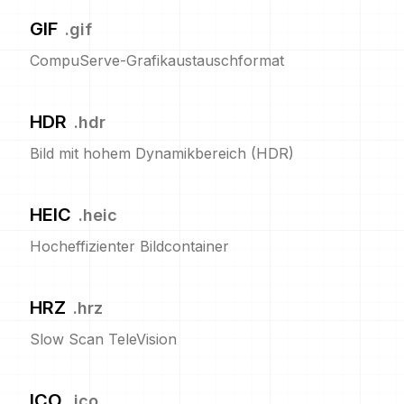
GIF
.
gif
CompuServe-Grafikaustauschformat
HDR
.
hdr
Bild mit hohem Dynamikbereich (HDR)
HEIC
.
heic
Hocheffizienter Bildcontainer
HRZ
.
hrz
Slow Scan TeleVision
ICO
.
ico