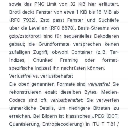
sowie das PNG-Limit von 32 KiB
hier erläutert
.
Brotli deckt Fenster von etwa 1 KiB bis 16 MiB ab
(RFC 7932)
. Zstd passt Fenster und Suchtiefe
über die Level an
(RFC 8878)
. Basis-Streams von
gzip/zstd/brotli sind für sequentielles Dekodieren
gebaut; die Grundformate
versprechen keinen
zufälligen Zugriff
, obwohl Container (z. B. Tar-
Indizes, Chunked Framing oder format-
spezifische Indizes) ihn nachrüsten können.
Verlustfrei vs. verlustbehaftet
Die oben genannten Formate sind
verlustfrei
: Sie
rekonstruieren exakt dieselben Bytes. Medien-
Codecs sind oft
verlustbehaftet
: Sie verwerfen
unmerkliche Details, um niedrigere Bitraten zu
erreichen. Bei Bildern ist klassisches JPEG (DCT,
Quantisierung, Entropiecodierung) in
ITU-T T.81 /