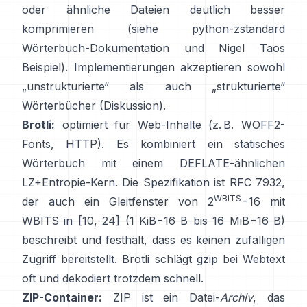
oder ähnliche Dateien deutlich besser
komprimieren (siehe
python-zstandard
Wörterbuch-Dokumentation
und
Nigel Taos
Beispiel
). Implementierungen akzeptieren sowohl
„unstrukturierte“ als auch „strukturierte“
Wörterbücher
(Diskussion)
.
Brotli:
optimiert für Web-Inhalte (z. B. WOFF2-
Fonts, HTTP). Es kombiniert ein statisches
Wörterbuch mit einem DEFLATE-ähnlichen
LZ+Entropie-Kern. Die Spezifikation ist
RFC 7932
,
WBITS
der auch ein Gleitfenster von 2
−16 mit
WBITS in [10, 24] (1 KiB−16 B bis 16 MiB−16 B)
beschreibt und festhält, dass es
keinen zufälligen
Zugriff bereitstellt
. Brotli schlägt gzip bei Webtext
oft und dekodiert trotzdem schnell.
ZIP-Container:
ZIP ist ein Datei-
Archiv
, das