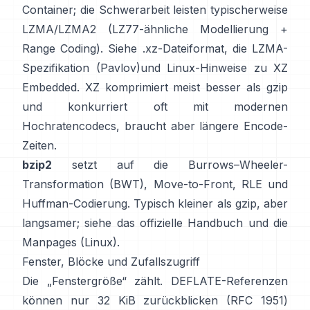
Container; die Schwerarbeit leisten typischerweise
LZMA/LZMA2 (LZ77-ähnliche Modellierung +
Range Coding). Siehe
.xz-Dateiformat
, die
LZMA-
Spezifikation (Pavlov)
und Linux-Hinweise
zu XZ
Embedded
. XZ komprimiert meist besser als gzip
und konkurriert oft mit modernen
Hochratencodecs, braucht aber längere Encode-
Zeiten.
bzip2
setzt auf die
Burrows–Wheeler-
Transformation (BWT)
, Move-to-Front, RLE und
Huffman-Codierung. Typisch kleiner als gzip, aber
langsamer; siehe das
offizielle Handbuch
und die
Manpages
(Linux)
.
Fenster, Blöcke und Zufallszugriff
Die „Fenstergröße“ zählt. DEFLATE-Referenzen
können nur 32 KiB zurückblicken
(RFC 1951)