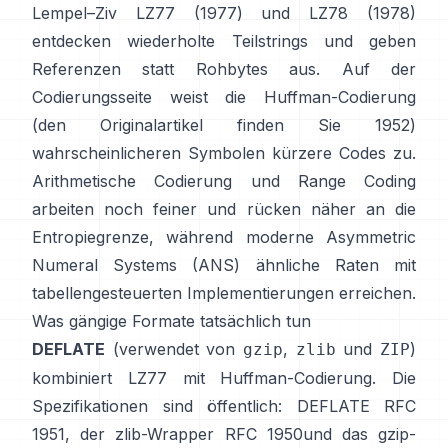
Lempel–Ziv
LZ77 (1977)
und LZ78 (1978)
entdecken wiederholte Teilstrings und geben
Referenzen statt Rohbytes aus. Auf der
Codierungsseite weist die
Huffman-Codierung
(den Originalartikel finden Sie
1952
)
wahrscheinlicheren Symbolen kürzere Codes zu.
Arithmetische Codierung
und
Range Coding
arbeiten noch feiner und rücken näher an die
Entropiegrenze, während moderne
Asymmetric
Numeral Systems (ANS)
ähnliche Raten mit
tabellengesteuerten Implementierungen erreichen.
Was gängige Formate tatsächlich tun
DEFLATE
(verwendet von
,
und
)
gzip
zlib
ZIP
kombiniert LZ77 mit Huffman-Codierung. Die
Spezifikationen sind öffentlich: DEFLATE
RFC
1951
, der zlib-Wrapper
RFC 1950
und das gzip-