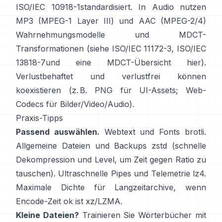
ISO/IEC 10918-1
standardisiert. In Audio nutzen
MP3 (MPEG-1 Layer III) und AAC (MPEG-2/4)
Wahrnehmungsmodelle und MDCT-
Transformationen (siehe
ISO/IEC 11172-3
,
ISO/IEC
13818-7
und eine MDCT-Übersicht
hier
).
Verlustbehaftet und verlustfrei können
koexistieren (z. B. PNG für UI-Assets; Web-
Codecs für Bilder/Video/Audio).
Praxis-Tipps
Passend auswählen.
Webtext und Fonts
brotli
.
Allgemeine Dateien und Backups
zstd
(schnelle
Dekompression und Level, um Zeit gegen Ratio zu
tauschen). Ultraschnelle Pipes und Telemetrie
lz4
.
Maximale Dichte für Langzeitarchive, wenn
Encode-Zeit ok ist
xz/LZMA
.
Kleine Dateien?
Trainieren Sie Wörterbücher mit