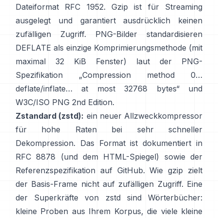
Dateiformat
RFC 1952
. Gzip ist für Streaming
ausgelegt und
garantiert ausdrücklich keinen
zufälligen Zugriff
. PNG-Bilder standardisieren
DEFLATE als einzige Komprimierungsmethode (mit
maximal 32 KiB Fenster) laut der PNG-
Spezifikation
„Compression method 0…
deflate/inflate… at most 32768 bytes“
und
W3C/ISO PNG 2nd Edition
.
Zstandard (zstd):
ein neuer Allzweckkompressor
für hohe Raten bei sehr schneller
Dekompression. Das Format ist dokumentiert in
RFC 8878
(und dem
HTML-Spiegel
) sowie der
Referenzspezifikation
auf GitHub
. Wie gzip zielt
der Basis-Frame
nicht auf zufälligen Zugriff
. Eine
der Superkräfte von zstd sind Wörterbücher:
kleine Proben aus Ihrem Korpus, die viele kleine