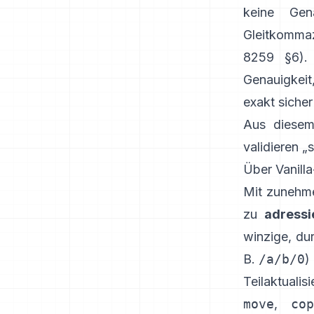
keine Gen
Gleitkommaz
8259 §6
).
Genauigkeit
exakt sicher
Aus diesem 
validieren „
Über Vanill
Mit zunehme
zu
adressi
winzige, du
B.
/a/b/0
)
Teilaktuali
move
,
cop