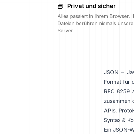
Privat und sicher
Alles passiert in Ihrem Browser. I
Dateien berühren niemals unsere
Server.
JSON – Java
Format für d
RFC 8259
zusammen di
APIs, Proto
Syntax & Kod
Ein JSON-We