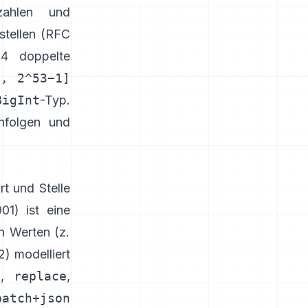
zahlen und
tellen (
RFC
4 doppelte
), 2^53−1]
BigInt
-Typ
.
enfolgen und
t und Stelle
01)
ist eine
n Werten (z.
2)
modelliert
e
,
replace
,
patch+json