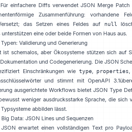
 Für einfachere Diffs verwendet
JSON Merge Patch 
mentenförmige Zusammenführung: vorhandene Fel
t/ersetzt; das Setzen eines Feldes auf
null
lösc
unterstützen eine oder beide Formen von Haus aus.
Typen: Validierung und Generierung
 ist schemalos, aber Ökosysteme stützen sich auf 
, Dokumentation und Codegenerierung. Die
JSON Sche
ezifiziert Einschränkungen wie
type
,
properties
nsschlüsselwörter und stimmt mit
OpenAPI 3.1
über
rung ausgerichtete Workflows bietet
JSON Type Defi
bewusst weniger ausdrucksstarke Sprache, die sich 
 Typsysteme abbilden lässt.
 Big Data: JSON Lines und Sequenzen
 JSON erwartet einen vollständigen Text pro Payl