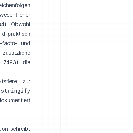
eichenfolgen
wesentlicher
04
). Obwohl
d praktisch
e-facto- und
zusätzliche
C 7493)
die
tstiere zur
.stringify
okumentiert
ion schreibt