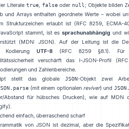
er Literale
true
,
false
oder
null
; Objekte bilden Z
b und Arrays enthalten geordnete Werte – wobei un
 Strukturzeichen erlaubt ist (
RFC 8259
,
ECMA-4
vaScript stammt, ist es
sprachunabhängig
und wir
rstützt (
MDN: JSON
). Auf der Leitung ist die D
e Kodierung
UTF-8
(
RFC 8259 §8.1
). Für 
litätssicherheit verschärft das
I-JSON-Profil (RF
Kodierungen und Zahlenbereiche.
ript stellt das globale
JSON
-Objekt zwei Arbei
JSON.parse
(mit einem optionalen
reviver
) und
JSON
zer/Abstand für hübsches Drucken), wie auf MDN d
gify
).
schend einfach, überraschend scharf
rammatik von JSON ist dezimal, aber die Spezifikat