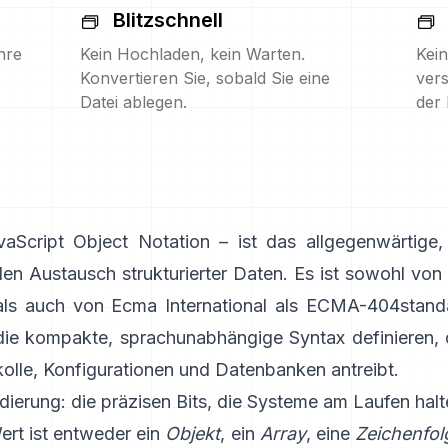
Blitzschnell
hre
Kein Hochladen, kein Warten.
Kein
Konvertieren Sie, sobald Sie eine
vers
Datei ablegen.
der 
Script Object Notation – ist das allgegenwärtige, 
en Austausch strukturierter Daten. Es ist sowohl von
als auch von Ecma International als
ECMA-404
standa
e kompakte, sprachunabhängige Syntax definieren,
kolle, Konfigurationen und Datenbanken antreibt.
ierung: die präzisen Bits, die Systeme am Laufen halt
rt ist entweder ein
Objekt
, ein
Array
, eine
Zeichenfol