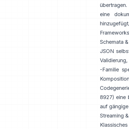
übertragen.
eine doku
hinzugefüg
Frameworks 
Schemata & 
JSON selbst
Validierung
-Familie sp
Kompositio
Codegenerie
8927)
eine 
auf gängige
Streaming &
Klassisches