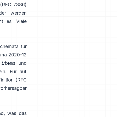
(RFC 7386)
der werden
ht es. Viele
Schemata für
ma 2020-12
,
items
und
ein. Für auf
nition (RFC
vorhersagbar
oad, was das