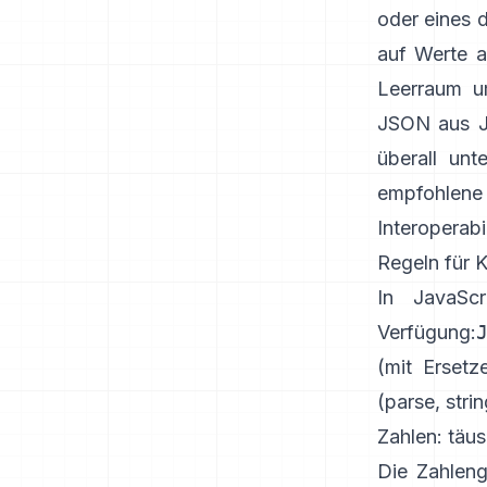
oder eines d
auf Werte a
Leerraum um
JSON aus Ja
überall unte
empfohlen
Interoperabi
Regeln für 
In JavaSc
Verfügung:
(mit Erset
(
parse
,
strin
Zahlen: täu
Die Zahleng