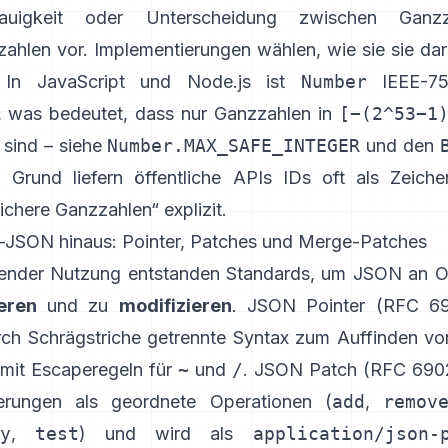
auigkeit oder Unterscheidung zwischen Ganz
ahlen vor. Implementierungen wählen, wie sie sie dars
 In JavaScript und Node.js ist
Number
IEEE-75
, was bedeutet, dass nur Ganzzahlen in
[−(2^53−1
 sind – siehe
Number.MAX_SAFE_INTEGER
und den
Grund liefern öffentliche APIs IDs oft als Zeich
sichere Ganzzahlen“ explizit.
a-JSON hinaus: Pointer, Patches und Merge-Patches
nder Nutzung entstanden Standards, um JSON an Or
eren
und zu
modifizieren
.
JSON Pointer (RFC 69
rch Schrägstriche getrennte Syntax zum Auffinden vo
 mit Escaperegeln für
~
und
/
.
JSON Patch (RFC 690
sierungen als geordnete Operationen (
add
,
remov
y
,
test
) und wird als
application/json-